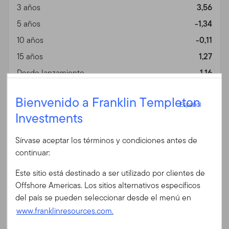
3 años
3,56
5 años
-1,34
10 años
-0,11
15 años
1,27
Desde lanzamiento
1,16
04/30/2010
Español
Bienvenido a Franklin Templeton
Español
Investments
Iniciar sesión
Fin de mes
Bloomberg Euro-
Fecha 06/30/2026
Aggregate:
Sírvase aceptar los términos y condiciones antes de
Corporates Index
(%)
ID de usuario
continuar:
Divisa
EUR
Este sitio está destinado a ser utilizado por clientes de
1 año
2,55
Contraseña
Offshore Americas. Los sitios alternativos específicos
3 años
5,00
del país se pueden seleccionar desde el menú en
5 años
0,31
www.franklinresources.com.
10 años
1,18
¿Es Ud. nuevo en nuestro sitio?