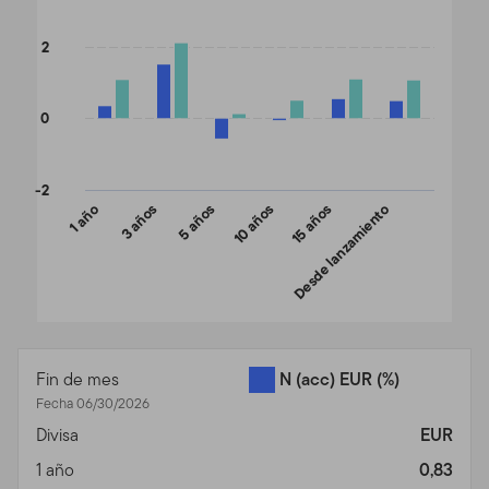
2
0
-2
1 año
3 años
5 años
10 años
15 años
Desde lanzamiento
End of interactive chart.
Fin de mes
N (acc) EUR
(%)
Fecha 06/30/2026
Divisa
EUR
1 año
0,83