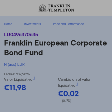
Volver al contenido
Home
Investments
Price and Performance
LU0496370635
Franklin European Corporate
Bond Fund
N (acc) EUR
Fecha 07/09/2026
1
Valor Liquidativo
Cambio en el valor
€11,98
1
liquidativo
€0,02
(0,17%)