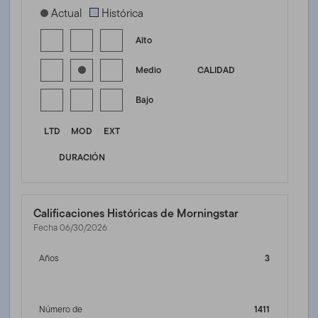
[products.morningstar-stylebox-title-sr-fixed]
Actual
Histórica
Alto
Medio
CALIDAD
Bajo
LTD
MOD
EXT
DURACIÓN
Calificaciones Históricas de Morningstar
Fecha 06/30/2026
Años
3
Número de
1411