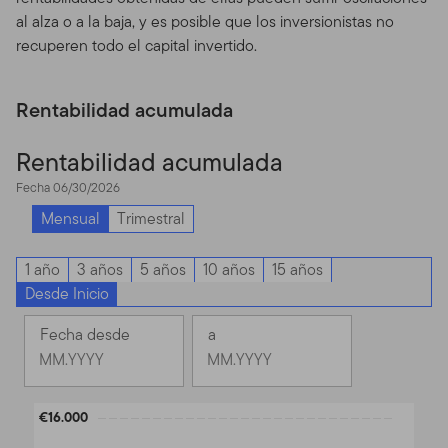
al alza o a la baja, y es posible que los inversionistas no
Privacidad, Transmisión de
recuperen todo el capital invertido.
Información Personal,
Rentabilidad acumulada
Comunicaciones No
Solicitadas y Monitoreo de
Rentabilidad acumulada
Uso
Fecha 06/30/2026
Mensual
Trimestral
Política de Privacidad.
Para inversores individuales de
nuestros Fondos, favor ver nuestra Política de
1 año
3 años
5 años
10 años
15 años
Privacidad para un sumario de la información personal
Desde Inicio
no pública que podemos acopiar y mantener de
inversores actuales y de ex inversores; nuestra política
Fecha desde
a
con relación al uso de esa información; y las medidas
Cambio
Cambio
que tomamos para salvaguardarla.
Mes
Mes
Mes
Mes
Chart
Transmisión de Información Personal.
Su uso de este
€16.000
seleccionado
seleccionado
Sitio puede implicar la trasmisión de información,
abril
junio