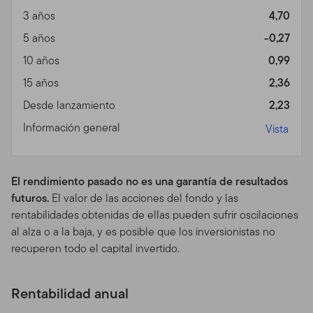
Templeton (en adelante "Fondo(s)"). Franklin
3 años
4,70
Resources, Inc. [NYSE: BEN] es una organización global
de inversiones operando como Franklin Templeton
5 años
-0,27
Investments. A través de varias entidades, Franklin
10 años
0,99
Templeton Investments provee servicios de inversión,
15 años
2,36
de accionista y de distribución tanto globales como en
Estados Unidos a los Fondos Franklin, Templeton y
Desde lanzamiento
2,23
Franklin Mutual Series y a cuentas institucionales, al
Información general
Vista
igual que servicios de cuentas internacionales
separadas.
Información para ciertos
El rendimiento pasado no es una garantía de resultados
futuros.
El valor de las acciones del fondo y las
corredores calificados,
rentabilidades obtenidas de ellas pueden sufrir oscilaciones
asesores profesionales e
al alza o a la baja, y es posible que los inversionistas no
recuperen todo el capital invertido.
inversionistas
Este sitio está dirigido a ciertos sub distribuidores
Rentabilidad anual
calificados que tienen clientes que residen fuera de los