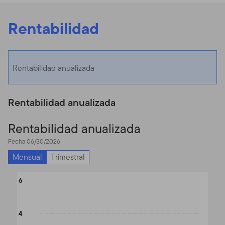
Rentabilidad
Rentabilidad anualizada
Rentabilidad anualizada
Rentabilidad anualizada
Fecha 06/30/2026
Mensual
Trimestral
Chart
6
Bar chart with 2 data series.
The chart has 1 X axis displaying categories.
4
The chart has 1 Y axis displaying values. Data ranges from -1.34 