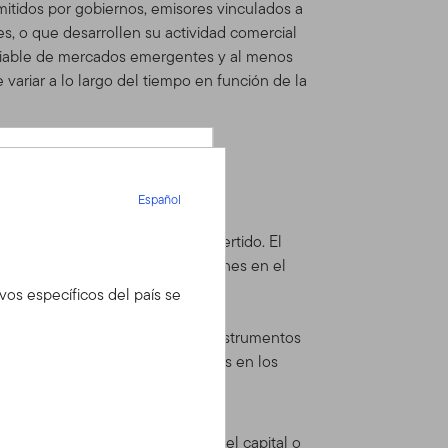
emitidos por gobiernos, emisores vinculados a
, o que desarrollen su actividad comercial
variable de mercados emergentes y al menos
variar a lo largo del tiempo en función de la
Español
Español
rían no recuperar el importe invertido. El
afectar al valor de las inversiones en el
ivos específicos del país se
 con su asesor
ero, pero tiene una
as en países emergentes. Tales instrumentos
se con nuestro
 factores de mercado o movimientos en los
btener más detalles.
te a través del tiempo.
 deuda no cumple con los pagos del capital o