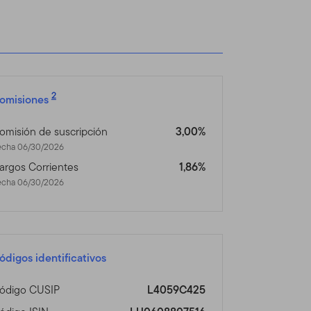
itio está regulado por la
mos reserva del derecho de
e cualquier actualización
ado las Condiciones de Uso
2
omisiones
omisión de suscripción
3,00%
n Global Advisors
echa 06/30/2026
dos Franklin Templeton (en
argos Corrientes
1,86%
inversiones operando como
echa 06/30/2026
nts provee servicios de
os Franklin, Templeton y
ionales separadas.
dos, asesores
ódigos identificativos
ódigo CUSIP
L4059C425