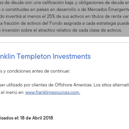
lores de deuda con una calificación baja, y obligaciones de deuda 
o constituidas en países en desarrollo o de Mercados Emergentes
do invertirá al menos el 25% de sus activos en títulos de renta 
a fracción de activos del Fondo asignada a cada estrategia puede 
nversión sobre el atractivo relativo de cada clase de activos.
anklin Templeton Investments
so recibido por las mismas puede bajar o subir y los inversores pod
os y condiciones antes de continuar:
s fluctuaciones cambiarias. Las fluctuaciones cambiarias pueden 
¿Es Ud. nuevo en nuestro sitio?
ser utilizado por clientes de Offshore Americas. Los sitios alternat
Para obtener acceso al sitio, comuníquese
e el menú en
www.franklinresources.com.
financiero. Si usted no es un asesor financi
trumentos de deuda y en acciones emitidos por entidades ubicad
cuenta en el extranjero, puede comunicar
vimientos de precios, en general, debido a las tasas de interés,
departamento de Servicio al Cliente para o
ultado, el desempeño del Fondo puede fluctuar considerablemen
sados el: 18 de Abril 2018
Servicio al Cliente Offshore
a que surge de la falta de pago que puede ocurrir si un emisor de