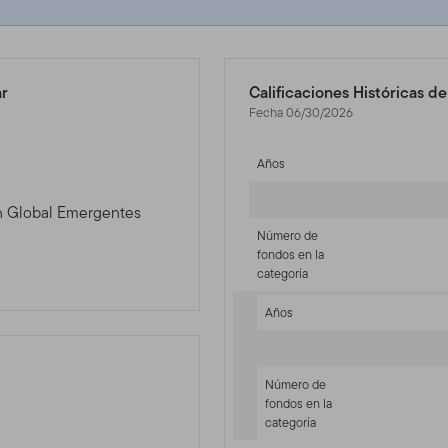
ar
Calificaciones Históricas d
Fecha 06/30/2026
Años
ón Global Emergentes
Número de
fondos en la
categoría
Años
Número de
fondos en la
categoría
-sr-equity]