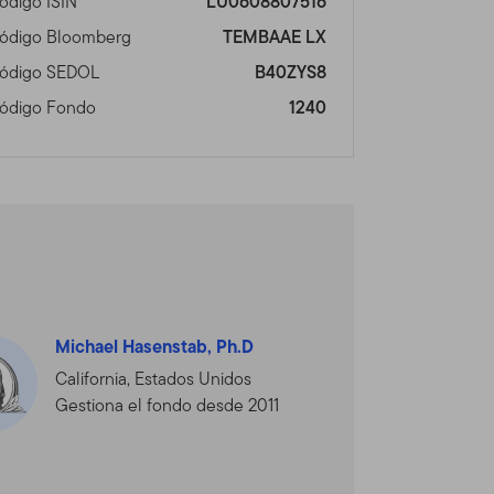
ódigo ISIN
LU0608807516
n fuera de los Estados
tos Franklin Templeton
ódigo Bloomberg
TEMBAAE LX
tio no está dirigido a
ódigo SEDOL
B40ZYS8
se, por favor visite
ódigo Fondo
1240
vicios disponibles
 un acción o bono, o
tud, oferta, compra o venta
de las restricciones de
ro asesor profesional.
s en Línea
Michael Hasenstab, Ph.D
que haya acordado lo
California, Estados Unidos
Gestiona el fondo desde 2011
tos de Franklin Templeton
 de Franklin Templeton que