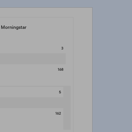
e Morningstar
3
168
5
162