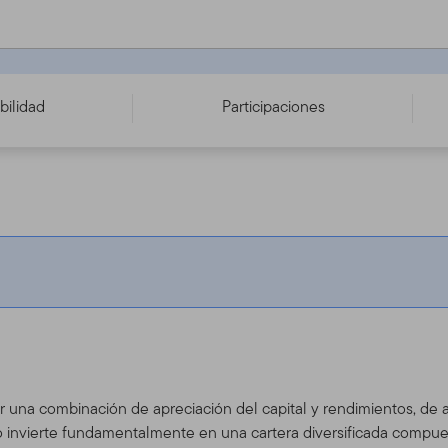
(acc) EUR - LU0608807516
bilidad
Participaciones
ar una combinación de apreciación del capital y rendimientos, de
o invierte fundamentalmente en una cartera diversificada compuest