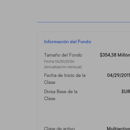
herramientas e informacione
versión de las Condiciones
cambiar el Sitio y las Con
se mostrará en la Tabla de
actualizadas, se verá sujet
Información del Fondo
Espónsor del
Tamaño del Fondo
$354,38 Milló
El Sitio se provee como un
Fecha 06/30/2026
Distributors, Ltd. (“TGAL”)
(Actualización mensual)
adelante "Fondo(s)"). Fran
Fecha de Inicio de la
04/29/201
Franklin Templeton Investm
Clase
inversión, de accionista y
Divisa Base de la
EU
Franklin Mutual Series y a 
Clase
Información 
profesionales
Clase de activo
Multiactiv