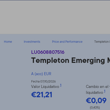
Volver al contenido
Home
Investments
Price and Performance
Templeton 
LU0608807516
Templeton Emerging 
A (acc) EUR
Fecha 07/10/2026
1
Valor Liquidativo
Cambio en el 
€21,21
1
liquidativo
€0,09
(0,43%)