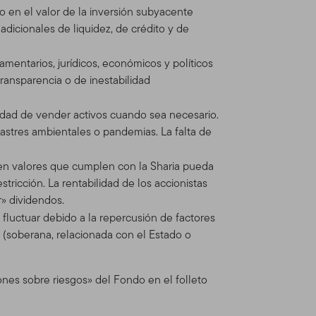
 en el valor de la inversión subyacente
itio está regulado por la
dicionales de liquidez, de crédito y de
mos reserva del derecho de
e cualquier actualización
amentarios, jurídicos, económicos y políticos
ado las Condiciones de Uso
ransparencia o de inestabilidad
idad de vender activos cuando sea necesario.
tres ambientales o pandemias. La falta de
n Global Advisors
dos Franklin Templeton (en
e en valores que cumplen con la Sharia pueda
inversiones operando como
ricción. La rentabilidad de los accionistas
nts provee servicios de
r» dividendos.
os Franklin, Templeton y
fluctuar debido a la repercusión de factores
ionales separadas.
 (soberana, relacionada con el Estado o
dos, asesores
ones sobre riesgos» del Fondo en el folleto