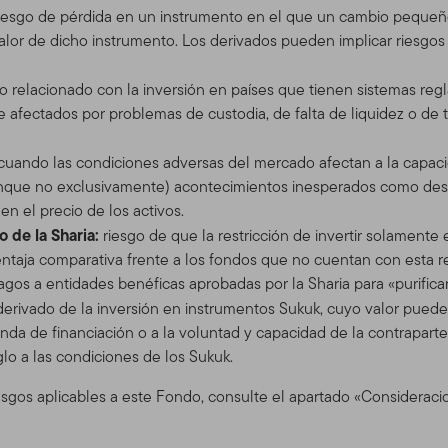
iesgo de pérdida en un instrumento en el que un cambio pequeño
s disponibles en el este Sitio. El uso que usted realice de este S
lor de dicho instrumento. Los derivados pueden implicar riesgos a
 de Uso en vigor en la fecha en que usted accede al Sitio. Hace
diciones de Uso en cualquier momento, sin aviso previo. La fecha d
go relacionado con la inversión en países que tienen sistemas regl
 Contenidos. Si usted utiliza el Sitio después de que se han envi
afectados por problemas de custodia, de falta de liquidez o de t
o a las Condiciones de Uso con la actualización.
 cuando las condiciones adversas del mercado afectan a la capac
 Sitio
que no exclusivamente) acontecimientos inesperados como desas
 servicio y para propósitos informativos solamente, por Templeto
n el precio de los activos.
 (En adelante, " TGAL" o "nosotros") –no está provisto por los fon
 de la Sharia:
riesgo de que la restricción de invertir solament
klin Resources, Inc. [NYSE: BEN] es una organización global de 
ntaja comparativa frente a los fondos que no cuentan con esta rest
ents. A través de varias entidades, Franklin Templeton Investme
gos a entidades benéficas aprobadas por la Sharia para «purifica
 de distribución tanto globales como en Estados Unidos a los Fond
derivado de la inversión en instrumentos Sukuk, cuyo valor puede 
cuentas institucionales, al igual que servicios de cuentas internac
da de financiación o a la voluntad y capacidad de la contraparte
glo a las condiciones de los Sukuk.
para ciertos corredores califica
esgos aplicables a este Fondo, consulte el apartado «Consideraci
 e inversionistas