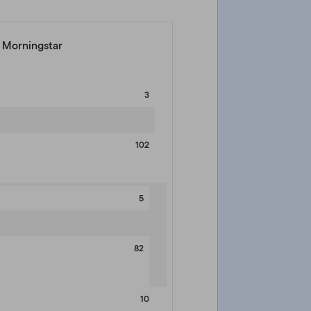
e Morningstar
3
102
5
82
10