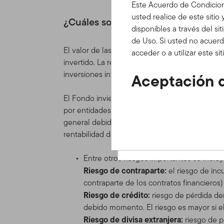
Este Acuerdo de Condicion
usted realice de este sitio
¿Cuáles son los principales riesgos
disponibles a través del si
de Uso. Si usted no acuerd
El valor de las acciones del Fondo y de los in
acceder o a utilizar este s
invertido. La rentabilidad también puede verse 
inversiones internacionales.
Aceptación d
Actualizacio
El Fondo invierte principalmente valores de de
por entidades situadas en los mercados desarro
Este Acuerdo de Condicion
general debido a la oferta y la demanda de fi
bajo las cuales usted pued
rentabilidad del Fondo puede fluctuar de for
contenidos, herramientas e
colectiva como el "Sitio" o 
Entre otros riesgos importantes se incluy
recorrer y/o utilizar el Si
Riesgo de contraparte:
el riesgo de inc
Condiciones de Uso.
contraparte de los contratos financieros)
Riesgo de crédito:
riesgo de pérdida de
Estas Condiciones de Uso s
debido momento. El riesgo es mayor si el
acuerdo de cliente o de cu
Riesgo de divisa extranjera:
riesgo de p
Franklin Templeton de cual