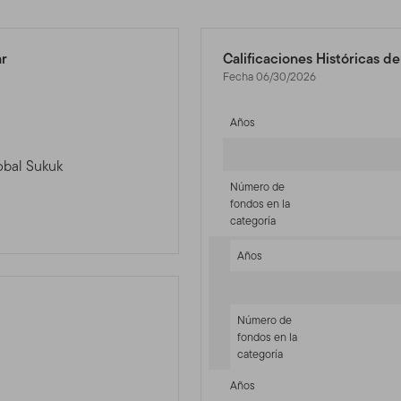
ar
Calificaciones Históricas d
Fecha 06/30/2026
Años
lobal Sukuk
Número de
fondos en la
categoría
Años
Número de
fondos en la
categoría
-sr-fixed]
Años