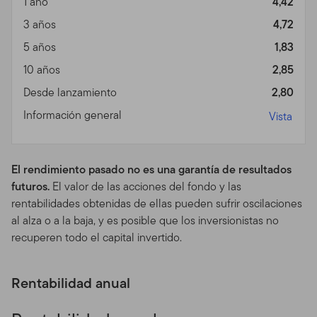
1 año
4,42
cualquier otro material o información protegido, a través
3 años
4,72
de medios que no están provistos por otros con ese
5 años
1,83
objetivo para su uso específico. Los individuos que
intenten acceder sin autorización a estas áreas pueden
10 años
2,85
quedar sujetos a un proceso criminal y/o civil.
Desde lanzamiento
2,80
Prospectos, Desempeño y
Información general
Vista
Riesgos de Inversión de
los Fondos
El rendimiento pasado no es una garantía de resultados
futuros.
El valor de las acciones del fondo y las
Prospecto.
Para más información sobre cualquiera de
rentabilidades obtenidas de ellas pueden sufrir oscilaciones
nuestros fondos ofrecidos, favor contactar a su
al alza o a la baja, y es posible que los inversionistas no
representante registrado (asesor financiero) y obtenga
recuperen todo el capital invertido.
un prospecto o baje un prospecto que contiene
información importante sobre los objetivos de inversión
de los fondos, cargos por ventas, gastos y
Rentabilidad anual
consideraciones sobre el riesgo involucrado. Debe leer
el prospecto cuidadosamente antes de invertir o enviar