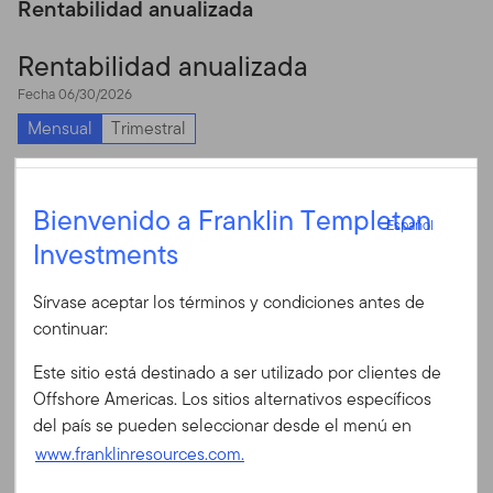
Rentabilidad anualizada
Rentabilidad anualizada
Fecha 06/30/2026
Mensual
Trimestral
Chart
6
Español
Bienvenido a Franklin Templeton
Bar chart with 2 data series.
Español
5
The chart has 1 X axis displaying categories.
Investments
Iniciar sesión
The chart has 1 Y axis displaying values. Data ranges from 0.25 
4
Sírvase aceptar los términos y condiciones antes de
ID de usuario
continuar:
3
Este sitio está destinado a ser utilizado por clientes de
2
Contraseña
Offshore Americas. Los sitios alternativos específicos
del país se pueden seleccionar desde el menú en
1
www.franklinresources.com.
0
¿Es Ud. nuevo en nuestro sitio?