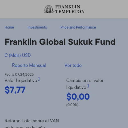
Volver al contenido
Home
Investments
Price and Performance
Franklin Global Sukuk Fund
C (Mdis) USD
Reporte Mensual
Ver todo
Fecha 07/24/2026
1
Valor Liquidativo
Cambio en el valor
$7,77
1
liquidativo
$0,00
(0,00%)
Retorno Total sobre el VAN
en lo que va del año