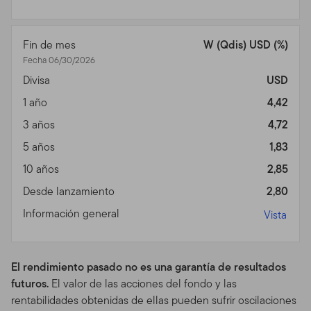
de inversión, o estrategia o cualquier otro producto o
servicio, es apropiado o adecuado para usted basado en
Fin de mes
W (Qdis) USD (%)
sus objetivos de inversión y en su situación personal y
Fecha 06/30/2026
financiera. Usted debería consultar a un abogado o a un
Divisa
USD
profesional impositivo con relación a su situación legal o
impositiva.
1 año
4,42
Usos Prohibidos y Medios
3 años
4,72
5 años
1,83
de Acceso
10 años
2,85
Usos Prohibidos.
A raíz de que todos los servidores
Desde lanzamiento
2,80
tienen una capacidad limitada y son utilizados por
Información general
mucha gente, usted no puede utilizar el Sitio de modo
Vista
tal que pueda dañar o sobrecargar a cualquiera de los
servidores de Franklin Templeton. Usted no podría
utilizar el Sitio de modo que pueda interferir con el uso
El rendimiento pasado no es una garantía de resultados
del sitio por un tercero.
futuros.
El valor de las acciones del fondo y las
rentabilidades obtenidas de ellas pueden sufrir oscilaciones
Medios de Acceso.
El Sitio está diseñado para ser visto