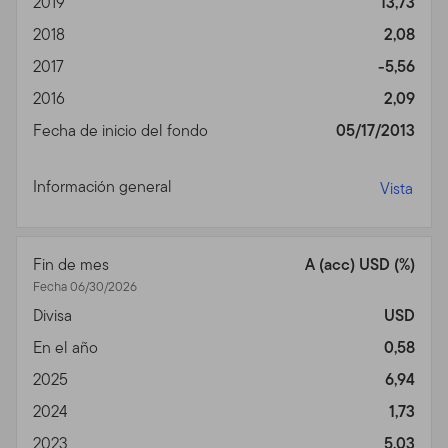
2019
13,73
Privacidad, Transmisión de
2018
2,08
2017
-5,56
Información Personal,
2016
2,09
Comunicaciones No
Fecha de inicio del fondo
05/17/2013
Solicitadas y Monitoreo de
Uso
Información general
Vista
Política de Privacidad.
Para inversores individuales de
nuestros Fondos, favor ver nuestra Política de
Fin de mes
A (acc) USD (%)
Privacidad para un sumario de la información personal
Fecha 06/30/2026
no pública que podemos acopiar y mantener de
Divisa
USD
inversores actuales y de ex inversores; nuestra política
En el año
0,58
con relación al uso de esa información; y las medidas
que tomamos para salvaguardarla.
2025
6,94
2024
1,73
Transmisión de Información Personal.
Su uso de este
Sitio puede implicar la trasmisión de información,
2023
5,03