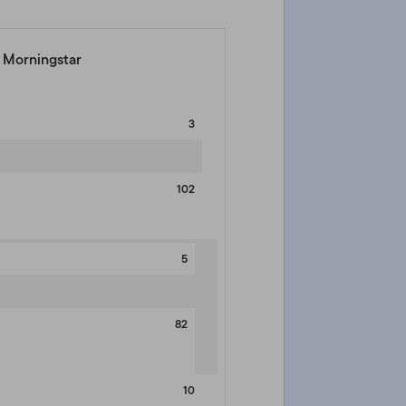
e Morningstar
3
102
5
82
10