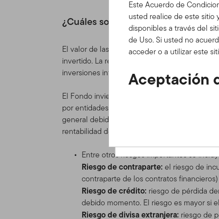
Este Acuerdo de Condicion
usted realice de este sitio
¿Cuáles son los principales riesgos
disponibles a través del si
de Uso. Si usted no acuerd
El valor de las acciones del Fondo y de los in
acceder o a utilizar este s
invertido. La rentabilidad también puede verse 
inversiones internacionales.
Aceptación d
Actualizacio
El Fondo invierte principalmente valores de de
por entidades situadas en los mercados desarro
Este Acuerdo de Condicion
general debido a la oferta y la demanda de fi
bajo las cuales usted pued
rentabilidad del Fondo puede fluctuar de for
contenidos, herramientas e
colectiva como el "Sitio" o 
Entre otros riesgos importantes se incluy
recorrer y/o utilizar el Si
Riesgo de contraparte:
el riesgo de inc
Condiciones de Uso.
contraparte de los contratos financieros)
Riesgo de crédito:
riesgo de pérdida de
Estas Condiciones de Uso s
debido momento. El riesgo es mayor si el
acuerdo de cliente o de cu
Riesgo de divisa extranjera:
riesgo de p
Franklin Templeton de cual