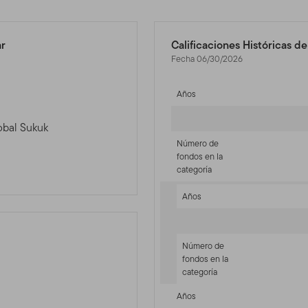
ar
Calificaciones Históricas d
Fecha 06/30/2026
Años
lobal Sukuk
Número de
fondos en la
categoría
Años
Número de
fondos en la
categoría
-sr-fixed]
Años