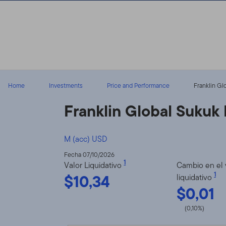
Volver al contenido
Home
Investments
Price and Performance
Franklin Gl
Franklin Global Sukuk
M (acc) USD
Fecha 07/10/2026
1
Valor Liquidativo
Cambio en el 
$10,34
1
liquidativo
$0,01
(0,10%)