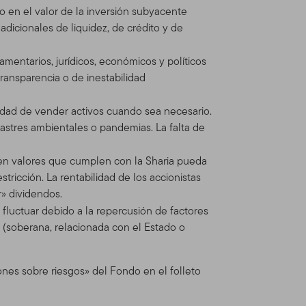
 en el valor de la inversión subyacente
itio está regulado por la
dicionales de liquidez, de crédito y de
mos reserva del derecho de
e cualquier actualización
amentarios, jurídicos, económicos y políticos
ado las Condiciones de Uso
ransparencia o de inestabilidad
idad de vender activos cuando sea necesario.
tres ambientales o pandemias. La falta de
n Global Advisors
dos Franklin Templeton (en
e en valores que cumplen con la Sharia pueda
inversiones operando como
ricción. La rentabilidad de los accionistas
nts provee servicios de
r» dividendos.
os Franklin, Templeton y
fluctuar debido a la repercusión de factores
ionales separadas.
 (soberana, relacionada con el Estado o
dos, asesores
ones sobre riesgos» del Fondo en el folleto