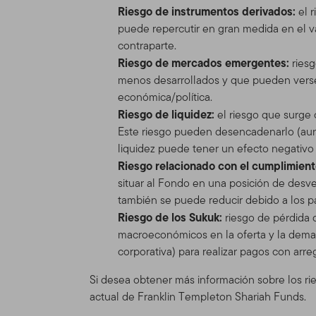
Riesgo de instrumentos derivados:
el r
herramientas e informacione
puede repercutir en gran medida en el va
versión de las Condiciones
contraparte.
cambiar el Sitio y las Con
Riesgo de mercados emergentes:
ries
se mostrará en la Tabla de
menos desarrollados y que pueden verse 
actualizadas, se verá sujet
económica/política.
Riesgo de liquidez:
el riesgo que surge
Espónsor del
Este riesgo pueden desencadenarlo (aun
El Sitio se provee como un
liquidez puede tener un efecto negativo e
Distributors, Ltd. (“TGAL”)
Riesgo relacionado con el cumplimiento
adelante "Fondo(s)"). Fran
situar al Fondo en una posición de desve
Franklin Templeton Investm
también se puede reducir debido a los pa
inversión, de accionista y
Riesgo de los Sukuk:
riesgo de pérdida 
Franklin Mutual Series y a 
macroeconómicos en la oferta y la deman
corporativa) para realizar pagos con arre
Información 
Si desea obtener más información sobre los ri
profesionales
actual de Franklin Templeton Shariah Funds.