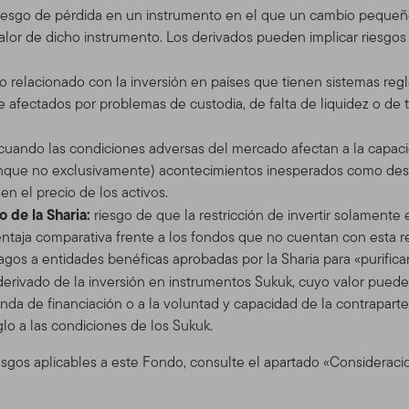
iesgo de pérdida en un instrumento en el que un cambio pequeño
s disponibles en el este Sitio. El uso que usted realice de este S
lor de dicho instrumento. Los derivados pueden implicar riesgos a
 de Uso en vigor en la fecha en que usted accede al Sitio. Hace
diciones de Uso en cualquier momento, sin aviso previo. La fecha d
go relacionado con la inversión en países que tienen sistemas regl
 Contenidos. Si usted utiliza el Sitio después de que se han envi
afectados por problemas de custodia, de falta de liquidez o de t
o a las Condiciones de Uso con la actualización.
 cuando las condiciones adversas del mercado afectan a la capac
 Sitio
que no exclusivamente) acontecimientos inesperados como desas
 servicio y para propósitos informativos solamente, por Templeto
n el precio de los activos.
 (En adelante, " TGAL" o "nosotros") –no está provisto por los fon
 de la Sharia:
riesgo de que la restricción de invertir solament
klin Resources, Inc. [NYSE: BEN] es una organización global de 
ntaja comparativa frente a los fondos que no cuentan con esta rest
ents. A través de varias entidades, Franklin Templeton Investme
gos a entidades benéficas aprobadas por la Sharia para «purifica
 de distribución tanto globales como en Estados Unidos a los Fond
derivado de la inversión en instrumentos Sukuk, cuyo valor puede 
cuentas institucionales, al igual que servicios de cuentas internac
da de financiación o a la voluntad y capacidad de la contraparte
glo a las condiciones de los Sukuk.
para ciertos corredores califica
esgos aplicables a este Fondo, consulte el apartado «Consideraci
 e inversionistas