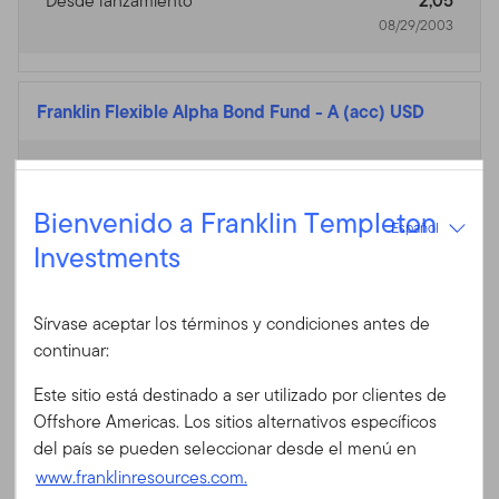
Desde lanzamiento
2,05
08/29/2003
Franklin Flexible Alpha Bond Fund
-
A (acc) USD
Divisa de la Clase de
USD
Acción
Español
Bienvenido a Franklin Templeton
Español
Investments
Al 07/31/2026
Iniciar sesión
1
Valor liquidativo
$12,66
Cambio en el valor
-0,08%
ID de usuario
Sírvase aceptar los términos y condiciones antes de
1
liquidativo
$-0,01
continuar:
Al 06/30/2026
Este sitio está destinado a ser utilizado por clientes de
Contraseña
1 año
3,77
Offshore Americas. Los sitios alternativos específicos
3 años
5,28
del país se pueden seleccionar desde el menú en
www.franklinresources.com.
5 años
2,79
¿Es Ud. nuevo en nuestro sitio?