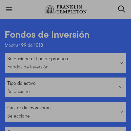
Volver al contenido
Fondos de Inversión
Mostrar
99
de
1018
Fondos de Inversión
Seleccione el tipo de producto
Fondos de Inversión
Seleccione
Tipo de activo
Seleccione
Seleccione
Gestor de inversiones
Seleccione