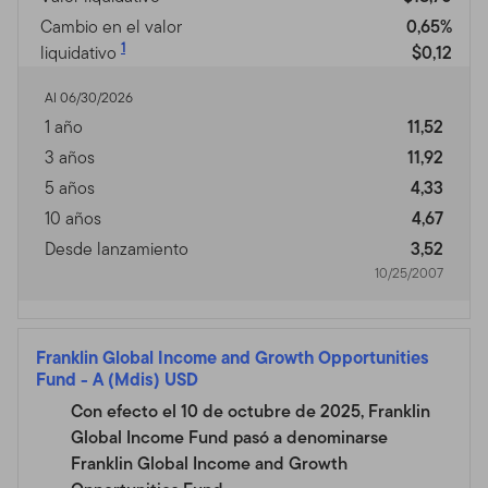
Franklin Templeton (en adelante "Fondo(s)"). Franklin
Cambio en el valor
0,65%
Resources, Inc. [NYSE: BEN] es una organización
1
liquidativo
$0,12
global de inversiones operando como Franklin
Templeton Investments. A través de varias entidades,
Al 06/30/2026
Franklin Templeton Investments provee servicios de
1 año
11,52
inversión, de accionista y de distribución tanto
3 años
11,92
globales como en Estados Unidos a los Fondos
5 años
4,33
Franklin, Templeton y Franklin Mutual Series y a
10 años
4,67
cuentas institucionales, al igual que servicios de
Desde lanzamiento
3,52
cuentas internacionales separadas.
10/25/2007
Información para ciertos
corredores calificados,
Franklin Global Income and Growth Opportunities
asesores profesionales e
Fund
-
A (Mdis) USD
Con efecto el 10 de octubre de 2025, Franklin
inversionistas
Global Income Fund pasó a denominarse
Franklin Global Income and Growth
Este sitio está dirigido a ciertos sub distribuidores