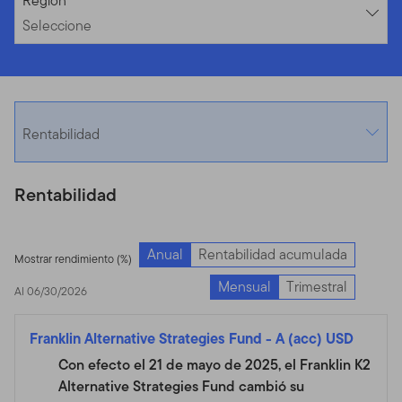
Seleccione
Región
Seleccione
Rentabilidad
Rentabilidad
Anual
Rentabilidad acumulada
Mostrar rendimiento (%)
Mensual
Trimestral
Al 06/30/2026
Franklin Alternative Strategies Fund
-
A (acc) USD
Con efecto el 21 de mayo de 2025, el Franklin K2
Alternative Strategies Fund cambió su