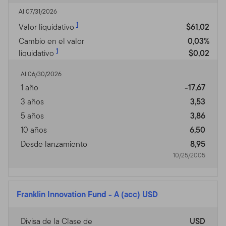
ejemplo los sectores de una industria o el uso de
Al 07/31/2026
instrumentos complejos, están analizados y evaluados
1
Valor liquidativo
$61,02
en cada uno de los prospectos de los Fondos.
Cambio en el valor
0,03%
Privacidad, Transmisión
1
liquidativo
$0,02
de Información Personal,
Al 06/30/2026
Comunicaciones No
1 año
-17,67
3 años
3,53
Solicitadas y Monitoreo
5 años
3,86
de Uso
10 años
6,50
Desde lanzamiento
8,95
Política de Privacidad.
Para inversores individuales
10/25/2005
de nuestros Fondos, favor ver nuestra Política de
Privacidad para un sumario de la información personal
no pública que podemos acopiar y mantener de
Franklin Innovation Fund
-
A (acc) USD
inversores actuales y de ex inversores; nuestra política
con relación al uso de esa información; y las medidas
que tomamos para salvaguardarla.
Divisa de la Clase de
USD