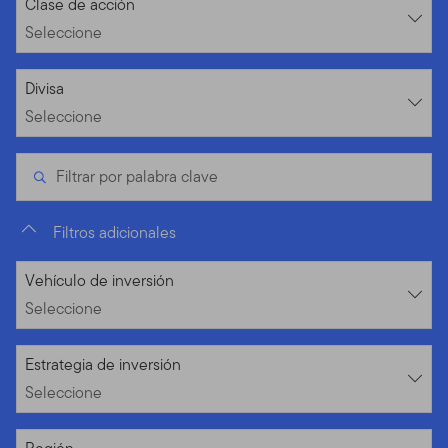
Seleccione
Clase de acción
Seleccione
Seleccione
Divisa
Seleccione
Filtrar por palabra clave
Filtros adicionales
Seleccione
Vehículo de inversión
Seleccione
Seleccione
Estrategia de inversión
Seleccione