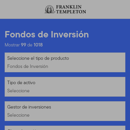
Volver al contenido
Fondos de Inversión
Mostrar
99
de
1018
Fondos de Inversión
Seleccione el tipo de producto
Fondos de Inversión
Seleccione
Tipo de activo
Seleccione
Seleccione
Gestor de inversiones
Seleccione