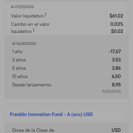
Al 07/31/2026
Privacidad, Transmisión de
1
Valor liquidativo
$61,02
Información Personal,
Cambio en el valor
0,03%
1
liquidativo
$0,02
Comunicaciones No
Solicitadas y Monitoreo de
Al 06/30/2026
1 año
-17,67
Uso
3 años
3,53
Política de Privacidad.
Para inversores individuales de
5 años
3,86
nuestros Fondos, favor ver nuestra Política de
10 años
6,50
Privacidad para un sumario de la información personal
Desde lanzamiento
8,95
no pública que podemos acopiar y mantener de
10/25/2005
inversores actuales y de ex inversores; nuestra política
con relación al uso de esa información; y las medidas
que tomamos para salvaguardarla.
Franklin Innovation Fund
-
A (acc) USD
Transmisión de Información Personal.
Su uso de este
Sitio puede implicar la trasmisión de información,
Divisa de la Clase de
USD