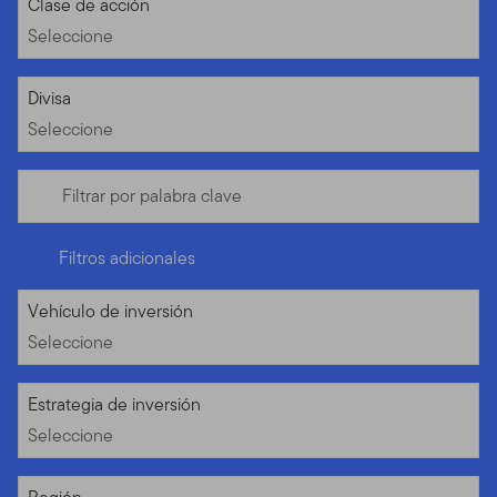
Seleccione
Clase de acción
Seleccione
Seleccione
Divisa
Seleccione
Filtrar por palabra clave
Filtros adicionales
Seleccione
Vehículo de inversión
Seleccione
Seleccione
Estrategia de inversión
Seleccione