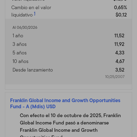
Templeton (en adelante "Fondo(s)"). Franklin
Cambio en el valor
0,65%
Resources, Inc. [NYSE: BEN] es una organización global
1
liquidativo
$0,12
de inversiones operando como Franklin Templeton
Investments. A través de varias entidades, Franklin
Al 06/30/2026
Templeton Investments provee servicios de inversión,
1 año
11,52
de accionista y de distribución tanto globales como en
3 años
11,92
Estados Unidos a los Fondos Franklin, Templeton y
Franklin Mutual Series y a cuentas institucionales, al
5 años
4,33
igual que servicios de cuentas internacionales
10 años
4,67
separadas.
Desde lanzamiento
3,52
10/25/2007
Información para ciertos
corredores calificados,
Franklin Global Income and Growth Opportunities
asesores profesionales e
Fund
-
A (Mdis) USD
inversionistas
Con efecto el 10 de octubre de 2025, Franklin
Global Income Fund pasó a denominarse
Este sitio está dirigido a ciertos sub distribuidores
Franklin Global Income and Growth
calificados que tienen clientes que residen fuera de los