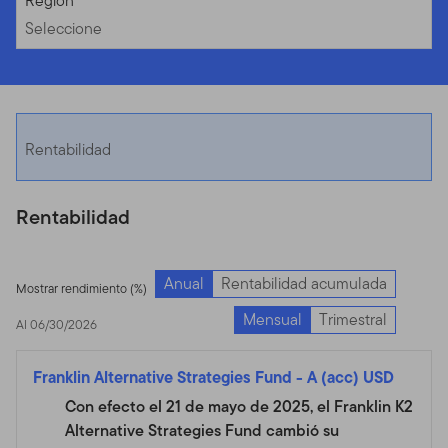
Seleccione
Región
Seleccione
Rentabilidad
Rentabilidad
Anual
Rentabilidad acumulada
Mostrar rendimiento (%)
Mensual
Trimestral
Al 06/30/2026
Franklin Alternative Strategies Fund
-
A (acc) USD
Con efecto el 21 de mayo de 2025, el Franklin K2
Alternative Strategies Fund cambió su