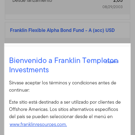
Desde lanzamiento
2,05
08/29/2003
Franklin Flexible Alpha Bond Fund
-
A (acc) USD
Divisa de la Clase de
USD
Acción
Español
Bienvenido a Franklin Templeton
Español
Investments
Al 07/31/2026
Iniciar sesión
1
Valor liquidativo
$12,66
Sírvase aceptar los términos y condiciones antes de
Cambio en el valor
-0,08%
ID de usuario
continuar:
1
liquidativo
$-0,01
Este sitio está destinado a ser utilizado por clientes de
Al 06/30/2026
Contraseña
Offshore Americas. Los sitios alternativos específicos
1 año
3,77
del país se pueden seleccionar desde el menú en
3 años
5,28
www.franklinresources.com.
5 años
2,79
¿Es Ud. nuevo en nuestro sitio?