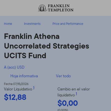
Volver al contenido
Home
Investments
Price and Performance
Franklin Athena
Uncorrelated Strategies
UCITS Fund
A (acc) USD
Hoja informativa
Ver todo
Fecha 07/15/2026
1
Valor Liquidativo
Cambio en el valor
$12,88
1
liquidativo
$0,00
(0,00%)