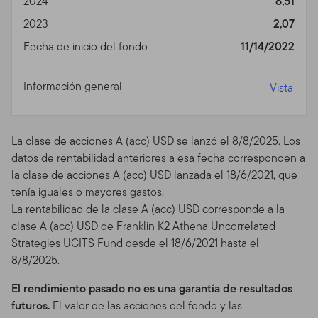
2024
8,51
esté fuera de las leyes de esa jurisdicción.
2023
2,07
No hay recomendaciones de inversión o de
Fecha de inicio del fondo
11/14/2022
asesoramiento profesional: uso de herramientas.
Este
Sitio no está dirigido a proveer asesoramiento
Información general
Vista
impositivo, legal, de seguros o de inversiones, y nada en
este Sitio debería ser interpretado como una
recomendación, por nosotros o por tercera parte
La clase de acciones A (acc) USD se lanzó el 8/8/2025. Los
alguna, para adquirir o disponer de inversión o
datos de rentabilidad anteriores a esa fecha corresponden a
instrumento financiero alguno, o para adoptar una
la clase de acciones A (acc) USD lanzada el 18/6/2021, que
estrategia de inversión o realizar una transacción. Si
tenía iguales o mayores gastos.
bien ciertas herramientas disponibles en este Sitio
La rentabilidad de la clase A (acc) USD corresponde a la
pueden proveer análisis generales de inversiones o
clase A (acc) USD de Franklin K2 Athena Uncorrelated
financieros basados en su información personalizada,
Strategies UCITS Fund desde el 18/6/2021 hasta el
tales resultados no pueden ser interpretados como que
8/8/2025.
nosotros estamos proveyendo recomendaciones de
inversión o asesoramiento. A menos que esté
El rendimiento pasado no es una garantía de resultados
especificado de modo alternativo, sólo usted es
futuros.
El valor de las acciones del fondo y las
responsable por la determinación de si un instrumento