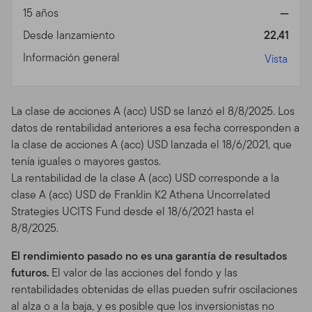
retransmitir sus Comunicaciones sea en este Sitio o en
15 años
—
otra parte con ninguna obligación responsabilidad u
Desde lanzamiento
22,41
obligación para con usted. Franklin Templeton es libre
Información general
de utilizar cualquier idea, concepto, know-how, o
Vista
técnica obtenida de sus Comunicaciones No Solicitadas
para cualquier propósito, incluyendo, pero no
limitándose a desarrollar o vender productos. A menos
La clase de acciones A (acc) USD se lanzó el 8/8/2025. Los
que lo establezcamos de otro modo en el Sitio o en
datos de rentabilidad anteriores a esa fecha corresponden a
nuestra Política de Privacidad, cualquiera de las
la clase de acciones A (acc) USD lanzada el 18/6/2021, que
Comunicaciones que usted envíe por email o por
tenía iguales o mayores gastos.
cualquier otro modo de transmisión a través del Sitio
La rentabilidad de la clase A (acc) USD corresponde a la
puede ser tratada como no confidencial y sin propiedad
clase A (acc) USD de Franklin K2 Athena Uncorrelated
alguna.
Strategies UCITS Fund desde el 18/6/2021 hasta el
8/8/2025.
Monitoreo de Uso.
Nos reservamos el derecho, pero no
tenemos la obligación, de acceder, archivar o
El rendimiento pasado no es una garantía de resultados
monitorear cualquier uso de este Sitio, o su uso de este
futuros.
El valor de las acciones del fondo y las
Sitio o sus Comunicaciones. Al utilizar el Sitio, usted
rentabilidades obtenidas de ellas pueden sufrir oscilaciones
acepta nuestro derecho a acceder, archivar, o
al alza o a la baja, y es posible que los inversionistas no