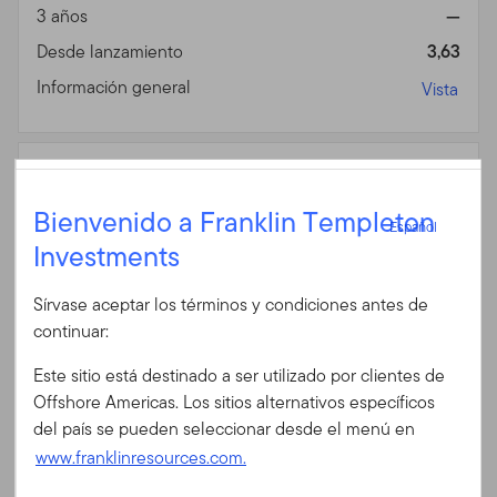
3 años
—
Desde lanzamiento
3,63
Información general
Vista
Fin de mes
N (acc) USD (%)
Español
Fecha 06/30/2026
Bienvenido a Franklin Templeton
Español
Divisa
USD
Investments
Iniciar sesión
1 año
5,16
3 años
—
Sírvase aceptar los términos y condiciones antes de
ID de usuario
continuar:
Desde lanzamiento
4,34
Información general
Vista
Este sitio está destinado a ser utilizado por clientes de
Contraseña
Offshore Americas. Los sitios alternativos específicos
del país se pueden seleccionar desde el menú en
www.franklinresources.com.
Fin de mes
W (acc) USD (%)
Fecha 06/30/2026
¿Es Ud. nuevo en nuestro sitio?