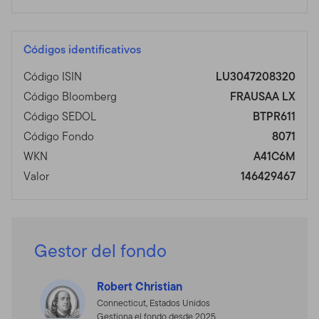
Códigos identificativos
Código ISIN
LU3047208320
Código Bloomberg
FRAUSAA LX
Código SEDOL
BTPR611
Código Fondo
8071
WKN
A41C6M
Valor
146429467
Gestor del fondo
Robert Christian
Connecticut, Estados Unidos
Gestiona el fondo desde 2025