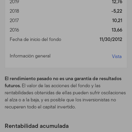
2019
12,76
incluyendo datas personales identificables, sobre usted.
Su consentimiento a la trasmisión de tal información por
2018
-5,22
medios electrónicos a través de Internet y significará
2017
10,21
que ese consentimiento será efectivo cada vez que
2016
13,66
usted utilice el Sitio.
Fecha de inicio del fondo
11/30/2012
Comunicaciones No Solicitadas.
Sus comentarios
sobre este Sitio son bienvenidos y pueden ser utilizados
Información general
Vista
para mejorarlo. Si usted proveyese ideas no solicitadas,
o material de alguna clase ("Comunicaciones") y
nosotros lo utilizáramos para desarrollar o vender
El rendimiento pasado no es una garantía de resultados
productos, servicios, contenidos, herramientas o
futuros.
El valor de las acciones del fondo y las
información, usted acuerda en que podemos hacerlo
rentabilidades obtenidas de ellas pueden sufrir oscilaciones
sin brindarle compensación alguna. Al proveernos de
al alza o a la baja, y es posible que los inversionistas no
tales Comunicaciones, usted nos induce a pensar
recuperen todo el capital invertido.
posee todos los derechos sobre ella. Esto significa que
por la presente otorga a Franklin Templeton una
licencia perpetua, en todo el mundo, libre de regalías, e
Rentabilidad acumulada
irrevocable para editar, reproducir, informar, publicar y