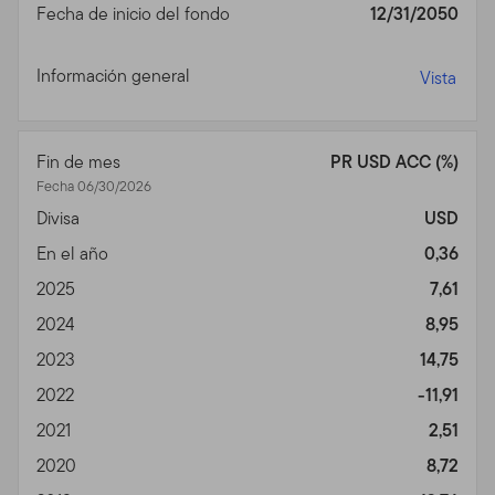
Fecha de inicio del fondo
12/31/2050
Privacidad, Transmisión de
Información Personal,
Información general
Vista
Comunicaciones No
Solicitadas y Monitoreo de
Fin de mes
PR USD ACC (%)
Fecha 06/30/2026
Uso
Divisa
USD
Política de Privacidad.
Para inversores individuales de
En el año
0,36
nuestros Fondos, favor ver nuestra Política de
2025
7,61
Privacidad para un sumario de la información personal
2024
8,95
no pública que podemos acopiar y mantener de
inversores actuales y de ex inversores; nuestra política
2023
14,75
con relación al uso de esa información; y las medidas
2022
-11,91
que tomamos para salvaguardarla.
2021
2,51
Transmisión de Información Personal.
Su uso de este
2020
8,72
Sitio puede implicar la trasmisión de información,