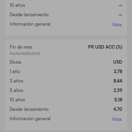
Templeton (en adelante "Fondo(s)"). Franklin
10 años
—
Resources, Inc. [NYSE: BEN] es una organización global
de inversiones operando como Franklin Templeton
Desde lanzamiento
—
Investments. A través de varias entidades, Franklin
Información general
Vista
Templeton Investments provee servicios de inversión,
de accionista y de distribución tanto globales como en
Estados Unidos a los Fondos Franklin, Templeton y
Fin de mes
PR USD ACC (%)
Franklin Mutual Series y a cuentas institucionales, al
Fecha 06/30/2026
igual que servicios de cuentas internacionales
Divisa
USD
separadas.
1 año
3,78
Información para ciertos
3 años
8,44
corredores calificados,
5 años
3,39
asesores profesionales e
10 años
5,18
inversionistas
Desde lanzamiento
4,70
Información general
Vista
Este sitio está dirigido a ciertos sub distribuidores
calificados que tienen clientes que residen fuera de los