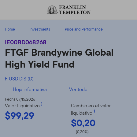
Volver al contenido
Home
Investments
Price and Performance
IE00BD068268
FTGF Brandywine Global
High Yield Fund
F USD DIS (D)
Hoja informativa
Ver todo
Fecha 07/15/2026
1
Valor Liquidativo
Cambio en el valor
$99,29
1
liquidativo
$0,20
(0,20%)