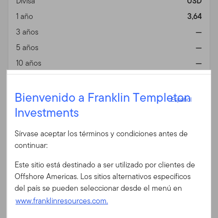
Divisa
USD
1 año
3,64
3 años
—
5 años
—
10 años
—
15 años
—
Español
Bienvenido a Franklin Templeton
Desde lanzamiento
6,56
Español
02/09/2024
Investments
Iniciar sesión
Sírvase aceptar los términos y condiciones antes de
ID de usuario
Fin de mes
ICE BofA Global High
continuar:
2
,
3
Fecha 06/30/2026
Yield Index
(%)
Este sitio está destinado a ser utilizado por clientes de
Divisa
USD
Contraseña
Offshore Americas. Los sitios alternativos específicos
1 año
5,43
del país se pueden seleccionar desde el menú en
3 años
9,26
www.franklinresources.com.
5 años
3,34
¿Es Ud. nuevo en nuestro sitio?