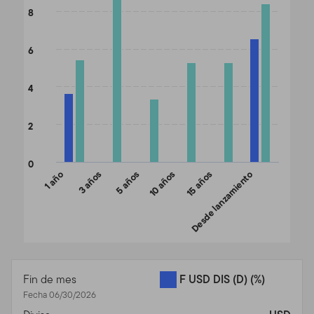
The chart has 1 X axis displaying categories.
8
The chart has 1 Y axis displaying values. Data ranges from 3.34 
6
4
2
0
1 año
3 años
5 años
10 años
15 años
Desde lanzamiento
End of interactive chart.
Fin de mes
F USD DIS (D)
(%)
Fecha 06/30/2026