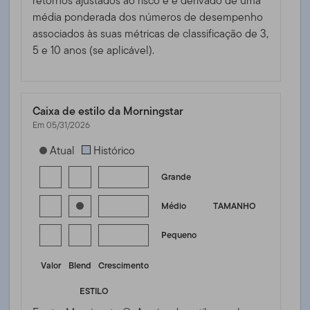
retornos ajustados ao risco e é derivado de uma
média ponderada dos números de desempenho
associados às suas métricas de classificação de 3,
5 e 10 anos (se aplicável).
Caixa de estilo da Morningstar
Em 05/31/2026
[products.morningstar-stylebox-title-sr-equity]
Atual
Histórico
Grande
Médio
TAMANHO
Pequeno
Valor
Blend
Crescimento
ESTILO