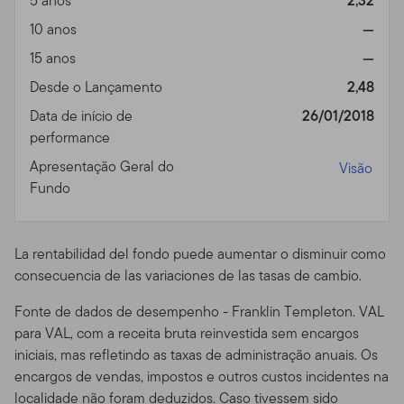
5 anos
2,32
Disponibilidade de Prospectos.
Para mais informações
10 anos
—
sobre qualquer um dos fundos oferecidos, por favor
15 anos
—
contate seu representante designado (consultor
Desde o Lançamento
2,48
financeiro) e obtenha um prospecto, ou faça o
download de um prospecto, que contém informações
Data de início de
26/01/2018
importantes sobre os objetivos de cada fundo de
performance
investimento, taxas de venda, despesas e
Apresentação Geral do
Visão
considerações sobre risco. Você deve ler os prospectos
Fundo
com cuidado antes de investir ou enviar dinheiro.
Performance dos Fundos.
O retorno de investimento e
La rentabilidad del fondo puede aumentar o disminuir como
o valor principal dos fundos vai flutuar com as
consecuencia de las variaciones de las tasas de cambio.
condições de mercado, e você pode ter um ganho ou
perda quando você vender suas cotas. O valor das
Fonte de dados de desempenho - Franklin Templeton. VAL
cotas dos Fundos e a renda acumulada nas cotas, se
para VAL, com a receita bruta reinvestida sem encargos
existir, pode subir ou cair.
Performance anterior não
iniciais, mas refletindo as taxas de administração anuais. Os
garante resultados futuros.
Fundos e outros produtos
encargos de vendas, impostos e outros custos incidentes na
de investimento não são depósitos ou obrigações
localidade não foram deduzidos. Caso tivessem sido