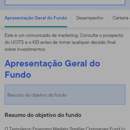
- A (acc) EUR - LU0300743431
Apresentação Geral do Fundo
Desempenho
Carteira
Este é um comunicado de marketing. Consulte o prospecto
do UCITS e o KID antes de tomar qualquer decisão final
sobre investimentos.
Apresentação Geral do
Fundo
Resumo do objetivo do fundo
Resumo do objetivo do fundo
O Templeton Emerging Markets Smaller Companies Fund (o