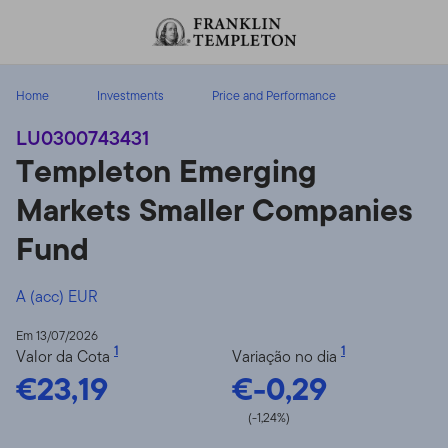
Ir para o índice
Home
Investments
Price and Performance
LU0300743431
Templeton Emerging
Markets Smaller Companies
Fund
A (acc) EUR
Em 13/07/2026
1
1
Valor da Cota
Variação no dia
€23,19
€-0,29
(-1,24%)