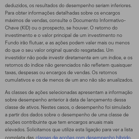
garantidas por instituições financeiras, e estão sujeitos a
deduzidos, os resultados do desempenho seriam inferiores.
riscos que incluem a possível perda da quantia principal
Para obter informações detalhadas sobre os encargos
investida.
máximos de vendas, consulte o Documento Informativo-
Chave (KID) ou o prospecto, se houver. O retorno do
Riscos de Investimento.
Todos os fundos estão sujeitos
investimento e o valor principal de um investimento no
a certos riscos. De forma geral, investimentos que
Fundo irão flutuar, e as ações podem valer mais ou menos
oferecem potencial de retorno mais alto estão
do que o seu valor original quando resgatadas. Um
acompanhados de um grau maior de risco. Ações e
investidor não pode investir diretamente em um índice, e os
outros títulos que representam direitos de propriedade
retornos do índice não gerenciados não refletem quaisquer
em uma corporação historicamente tiveram melhor
taxas, despesas ou encargos de vendas. Os retornos
performance que outras classes de ativos a longo
cumulativos e os de menos de um ano não são anualizados.
prazo, mas tendem a flutuar de forma mais dramática
num período mais curto. Títulos e outras obrigações de
As classes de ações selecionadas apresentam a informação
dívida são afetados pela credibilidade de seus
sobre desempenho anterior à data de lançamento dessa
emissores e mudanças nas taxas de juros, com os
classe de ativos. Nestes casos, o desempenho foi simulado
preços frequentemente declinando à medida que a
a partir dos dados sobre o desempenho de uma classe de
taxa de juros sobe. Títulos menos cotados de alta renda
acções contribuinte que tem encargos anuais mais
de forma geral têm mudanças de preços muito maiores
elevados. Solicitamos que utilize esta ligação para ver a lista
e maiores riscos também. Investimento estrangeiro,
completa das
classes de acções com desempenho híbrido.