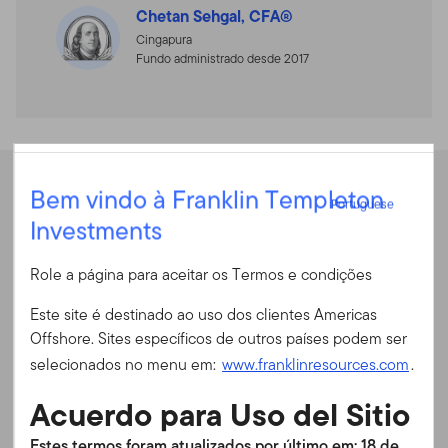
Chetan Sehgal, CFA®
Cingapura
Fundo administrado desde 2017
Portuguese
Desempenho
Bem vindo à Franklin Templeton
Portuguese
Investments
Entrar
Role a página para aceitar os Termos e condições
Rentabilidade anual
ID do usuário
Este site é destinado ao uso dos clientes Americas
Offshore. Sites específicos de outros países podem ser
Rentabilidade anual
Senha
selecionados no menu em:
www.franklinresources.com
.
Acuerdo para Uso del Sitio
Rendibilidade Acumulada
Em 30/06/2026
É a primeira vez no nosso site?
Estes termos foram atualizados por último em: 18 de