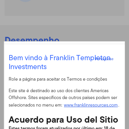
Desempenho
Portuguese
Bem vindo à Franklin Templeton
Portuguese
Rentabilidade anual
Investments
Entrar
Role a página para aceitar os Termos e condições
Rentabilidade anual
ID do usuário
Este site é destinado ao uso dos clientes Americas
Offshore. Sites específicos de outros países podem ser
Rendibilidade Acumulada
Senha
selecionados no menu em:
www.franklinresources.com
.
Em 30/06/2026
Acuerdo para Uso del Sitio
Final do Mês
Final do Trimestre
É a primeira vez no nosso site?
Estes termos foram atualizados por último em: 18 de
O desempenho anterior não é uma previsão de resultados