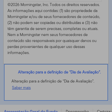
©2026 Morningstar, Inc. Todos os direitos reservados.
As informações aqui contidas: (1) são propriedade da
Morningstar e/ou de seus fornecedores de conteúdo,
(2) não podem ser copiadas ou distribuídas e (3) não
têm garantia de serem precisas, completas ou atuais.
Nem a Morningstar nem seus fornecedores de
conteúdo são responsáveis ​​por quaisquer danos ou
perdas provenientes de qualquer uso dessas
informações.
Alteração para a definição de “Dia de Avaliação”.
Alteração para a definição de “Dia de Avaliação”.
Saber mais
Templeton Emerging Markets Smaller Companies Fund
- A (acc) EUR-H1 - LU1704830493
Apresentação Geral do Fundo
Desempenho
Carteira