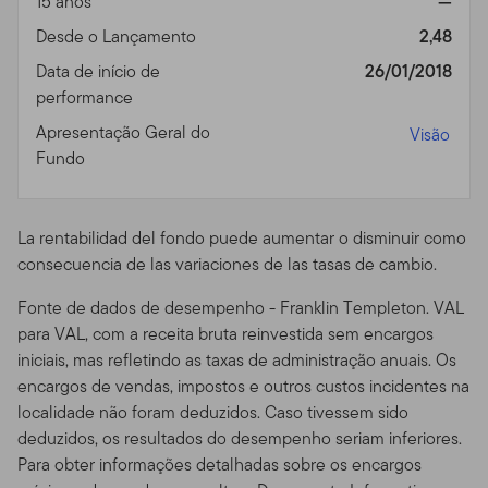
15 anos
—
Disponibilidade de Prospectos.
Para mais informações
Desde o Lançamento
2,48
sobre qualquer um dos fundos oferecidos, por favor
Data de início de
26/01/2018
contate seu representante designado (consultor
performance
financeiro) e obtenha um prospecto, ou faça o
Apresentação Geral do
download de um prospecto, que contém informações
Visão
Fundo
importantes sobre os objetivos de cada fundo de
investimento, taxas de venda, despesas e
considerações sobre risco. Você deve ler os prospectos
La rentabilidad del fondo puede aumentar o disminuir como
com cuidado antes de investir ou enviar dinheiro.
consecuencia de las variaciones de las tasas de cambio.
Performance dos Fundos.
O retorno de investimento e
Fonte de dados de desempenho - Franklin Templeton. VAL
o valor principal dos fundos vai flutuar com as
para VAL, com a receita bruta reinvestida sem encargos
condições de mercado, e você pode ter um ganho ou
iniciais, mas refletindo as taxas de administração anuais. Os
perda quando você vender suas cotas. O valor das
encargos de vendas, impostos e outros custos incidentes na
cotas dos Fundos e a renda acumulada nas cotas, se
localidade não foram deduzidos. Caso tivessem sido
existir, pode subir ou cair.
Performance anterior não
deduzidos, os resultados do desempenho seriam inferiores.
garante resultados futuros.
Fundos e outros produtos
Para obter informações detalhadas sobre os encargos
de investimento não são depósitos ou obrigações