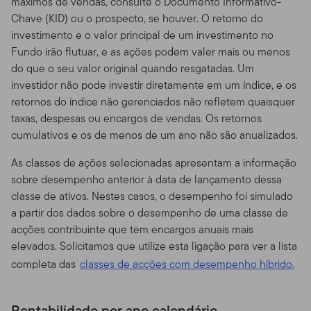
máximos de vendas, consulte o Documento Informativo-
garantidas por instituições financeiras, e estão sujeitos a
Chave (KID) ou o prospecto, se houver. O retorno do
riscos que incluem a possível perda da quantia principal
investimento e o valor principal de um investimento no
investida.
Fundo irão flutuar, e as ações podem valer mais ou menos
Riscos de Investimento.
Todos os fundos estão sujeitos
do que o seu valor original quando resgatadas. Um
a certos riscos. De forma geral, investimentos que
investidor não pode investir diretamente em um índice, e os
oferecem potencial de retorno mais alto estão
retornos do índice não gerenciados não refletem quaisquer
acompanhados de um grau maior de risco. Ações e
taxas, despesas ou encargos de vendas. Os retornos
outros títulos que representam direitos de propriedade
cumulativos e os de menos de um ano não são anualizados.
em uma corporação historicamente tiveram melhor
As classes de ações selecionadas apresentam a informação
performance que outras classes de ativos a longo
sobre desempenho anterior à data de lançamento dessa
prazo, mas tendem a flutuar de forma mais dramática
classe de ativos. Nestes casos, o desempenho foi simulado
num período mais curto. Títulos e outras obrigações de
a partir dos dados sobre o desempenho de uma classe de
dívida são afetados pela credibilidade de seus
acções contribuinte que tem encargos anuais mais
emissores e mudanças nas taxas de juros, com os
elevados. Solicitamos que utilize esta ligação para ver a lista
preços frequentemente declinando à medida que a
taxa de juros sobe. Títulos menos cotados de alta renda
completa das
classes de acções com desempenho híbrido.
de forma geral têm mudanças de preços muito maiores
e maiores riscos também. Investimento estrangeiro,
Rentabilidade por ano calendário