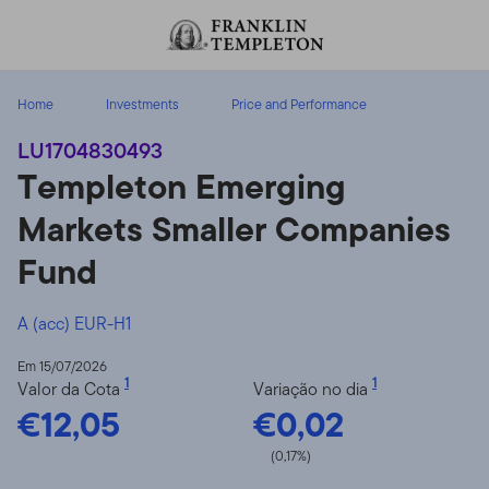
Ir para o índice
Home
Investments
Price and Performance
LU1704830493
Templeton Emerging
Markets Smaller Companies
Fund
A (acc) EUR-H1
Em 15/07/2026
1
1
Valor da Cota
Variação no dia
€12,05
€0,02
(0,17%)