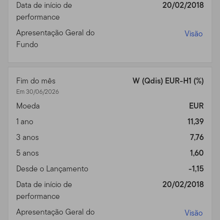
Data de início de
20/02/2018
recentes. Você não deve usar o site através de recursos
performance
ou aparelhos que sejam programados para prover
acesso de alta velocidade, automatizado e repetido, a
Apresentação Geral do
Visão
menos que esses recursos sejam aprovados por nós.
Fundo
Áreas Protegidas por Senha.
Acessos a áreas seguras
ou protegidas por senha do Site são restringidos apenas
Fim do mês
W (Qdis) EUR-H1 (%)
a usuários autorizados. Você não pode obter ou tentar
Em 30/06/2026
obter acesso não autorizado a essas partes do Site, ou a
Moeda
EUR
qualquer outro material ou informação através de
quaisquer meios não intencionalmente disponibilizados
1 ano
11,39
por nós para uso específico. Indivíduos não autorizados
3 anos
7,76
tentando acessar, ou mesmo acessando estas áreas
5 anos
1,60
podem estar sujeitos a processos civis ou criminais.
Desde o Lançamento
-1,15
Prospectos dos Fundos,
Data de início de
20/02/2018
Performance, e Riscos de
performance
Apresentação Geral do
Investimento
Visão