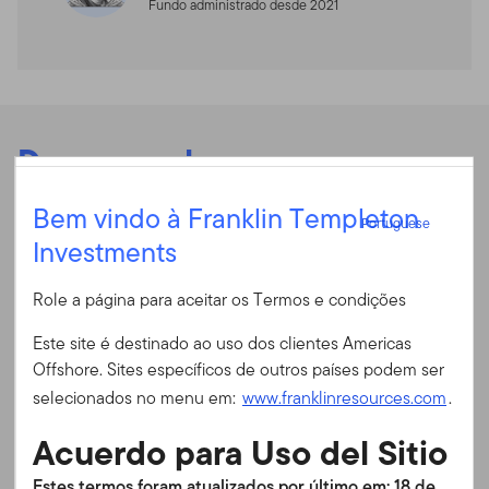
Fundo administrado desde 2021
Desempenho
Portuguese
Bem vindo à Franklin Templeton
Portuguese
Investments
Rentabilidade anual
Entrar
Role a página para aceitar os Termos e condições
ID do usuário
Rentabilidade anual
Este site é destinado ao uso dos clientes Americas
Offshore. Sites específicos de outros países podem ser
Rendibilidade Acumulada
Senha
selecionados no menu em:
www.franklinresources.com
.
Em 30/06/2026
Acuerdo para Uso del Sitio
Final do Mês
Final do Trimestre
É a primeira vez no nosso site?
Estes termos foram atualizados por último em: 18 de