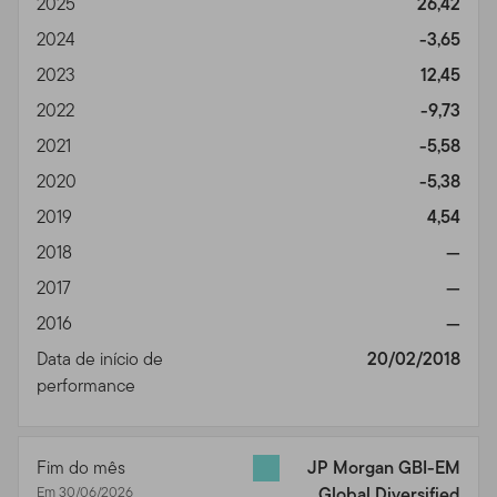
2025
26,42
pessoais privadas que podemos coletar e manter sobre
investidores atuais ou anteriores; nossa política com
2024
-3,65
respeito ao uso desta informação; e as medidas que
2023
12,45
tomamos para resguardar a informação.
2022
-9,73
Transmissão de Informação Pessoal.
Seu uso do Site
2021
-5,58
pode envolver a transmissão de informação, incluindo
2020
-5,38
dados pessoalmente identificáveis. Você consente a
informação de tais informações através de meios
2019
4,54
eletrônicos pela Internet e este consentimento estará
2018
—
sendo efetivo a cada vez que você usar o Site.
2017
—
Comunicação Não Solicitada.
Nós recebemos com
2016
—
prazer seu feedback sobre o Site, e usaremos esses
Data de início de
20/02/2018
dados para melhorá-lo. Se você nos enviar idéias não
performance
solicitadas ou material de qualquer tipo
("Comunicações") e nós o usarmos para desenvolver ou
vender produtos, serviços, conteúdo, ferramentas ou
Fim do mês
JP Morgan GBI-EM
informação, você está concordando que possamos
Em 30/06/2026
Global Diversified
fazê-lo sem lhe compensar de qualquer forma. Ao nos