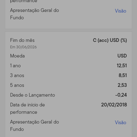
pessoal e não comercial, a menos que tenhamos
performance
formalmente acordado condições diferentes.
Apresentação Geral do
Visão
Fundo
Esse site é dirigido a certos negociadores qualificados
que possuem clientes com investimentos nos produtos
Franklin Templeton, e que morem fora dos Estados
Fim do mês
C (acc) USD (%)
Unidos. Também dirigido a investidores dos produtos
Em 30/06/2026
Franklin Templeton que residam fora dos EUA. Se você
Moeda
USD
escolher acessar esse site de lugares de dentro dos
Estados Unidos, o faz por seu próprio risco e iniciativa, e
1 ano
12,51
é responsável pelo cumprimento de todas as leis
3 anos
8,51
aplicáveis.
5 anos
2,53
Sua Conta de Acesso Online.
Se você mantiver uma
Desde o Lançamento
-0,24
conta de acesso através de nosso Site, é responsável
Data de início de
20/02/2018
único por manter a confiabilidade de sua conta e de sua
performance
senha (ou Número de Identificação Pessoal - PIN) e por
controlar o acesso em seu computador. Você concorda
Apresentação Geral do
Visão
em assumir todas as responsabilidades do que ocorrer
Fundo
dentro de sua conta e do uso da senha sob sua