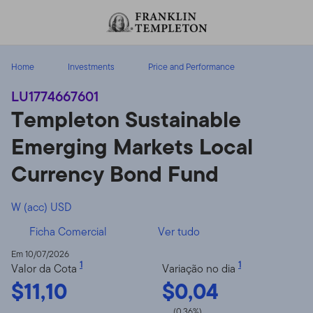
Ir para o índice
Home
Investments
Price and Performance
LU1774667601
Templeton Sustainable
Emerging Markets Local
Currency Bond Fund
W (acc) USD
Ficha Comercial
Ver tudo
Em 10/07/2026
1
1
Valor da Cota
Variação no dia
$11,10
$0,04
(0,36%)