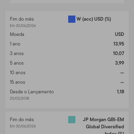
serviços, conteúdo, ferramentas e informações
End of interactive chart.
disponíveis através do website (referidos coletivamente
Fim do mês
W (acc) USD
(%)
como "Site" ou "Conteúdo do Site").
Por favor, leia os
Em 30/06/2026
termos de uso cuidadosamente.
Ao acessar, navegar ou
Moeda
USD
usar o Site, você informa que já leu, entendeu e
concordou em estar legalmente vinculado a estes
1 ano
13,95
Termos de Uso.
3 anos
10,07
Estes Termos de Uso funcionam como adição a
5 anos
3,99
quaisquer outros acordos entre você e nós, incluindo
10 anos
—
qualquer termo ou acordo de cliente ou de sua conta,
15 anos
—
bem como quaisquer outros termos que regulem o seu
uso dos produtos, serviços, informação e conteúdo da
Desde o Lançamento
1,18
Franklin Templeton ou de qualquer outros terceiros
20/02/2018
(companhias não afiliadas a nós) que estejam
disponíveis nesse Site. O seu uso desse Site é
governado pela versão dos Termos de Uso válidos na
Fim do mês
JP Morgan GBI-EM
data do acesso ao Site feito por você. Nós nos
Em 30/06/2026
Global Diversified
reservamos o direito de mudar os Termos de Uso do
Index
(%)