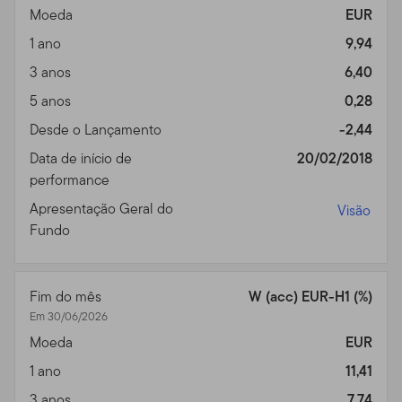
participe de qualquer estratégia ou transação ligadas a
Moeda
EUR
investimentos. Enquanto algumas das ferramentas
1 ano
9,94
disponíveis no Site pode prover análises financeiras e
de investimentos através do uso de suas próprias
3 anos
6,40
convicções pessoais, esses resultados não devem ser
5 anos
0,28
encarados como nossos conselhos ou recomendações
Desde o Lançamento
-2,44
de investimento. A não ser que esteja especialmente
especificado, você sozinho é o único responsável por
Data de início de
20/02/2018
determinar se um investimento, título, estratégia ou
performance
produto/serviço é apropriado ou conveniente a você,
Apresentação Geral do
Visão
baseado em seus objetivos de investimento e situação
Fundo
financeira pessoal. Você deve consultar um advogado
ou profissional fiscal sobre sua situação relativa a leis e
impostos.
Fim do mês
W (acc) EUR-H1 (%)
Em 30/06/2026
Utilização Proibida e Meios
Moeda
EUR
de Acesso
1 ano
11,41
Utilização Proibida.
Porque todos os servidores têm um
3 anos
7,74