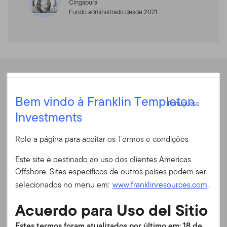
Cingapura
Fundo administrado desde 2021
Desempenho
Portuguese
Bem vindo à Franklin Templeton
Portuguese
Investments
Entrar
Rentabilidade anual
Role a página para aceitar os Termos e condições
ID do usuário
Rentabilidade anual
Este site é destinado ao uso dos clientes Americas
Offshore. Sites específicos de outros países podem ser
Senha
selecionados no menu em:
www.franklinresources.com
.
Rendibilidade Acumulada
Acuerdo para Uso del Sitio
Em 30/06/2026
Final do Mês
Final do Trimestre
É a primeira vez no nosso site?
Estes termos foram atualizados por último em: 18 de