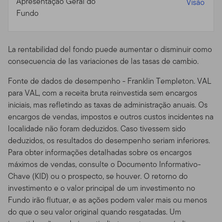
Apresentação Geral do
Visão
Fundo
Disponibilidade de Prospectos.
Para mais informações
sobre qualquer um dos fundos oferecidos, por favor
contate seu representante designado (consultor
financeiro) e obtenha um prospecto, ou faça o
La rentabilidad del fondo puede aumentar o disminuir como
download de um prospecto, que contém informações
consecuencia de las variaciones de las tasas de cambio.
importantes sobre os objetivos de cada fundo de
Fonte de dados de desempenho - Franklin Templeton. VAL
investimento, taxas de venda, despesas e
para VAL, com a receita bruta reinvestida sem encargos
considerações sobre risco. Você deve ler os prospectos
iniciais, mas refletindo as taxas de administração anuais. Os
com cuidado antes de investir ou enviar dinheiro.
encargos de vendas, impostos e outros custos incidentes na
Performance dos Fundos.
O retorno de investimento e
localidade não foram deduzidos. Caso tivessem sido
o valor principal dos fundos vai flutuar com as
deduzidos, os resultados do desempenho seriam inferiores.
condições de mercado, e você pode ter um ganho ou
Para obter informações detalhadas sobre os encargos
perda quando você vender suas cotas. O valor das
máximos de vendas, consulte o Documento Informativo-
cotas dos Fundos e a renda acumulada nas cotas, se
Chave (KID) ou o prospecto, se houver. O retorno do
existir, pode subir ou cair.
Performance anterior não
investimento e o valor principal de um investimento no
garante resultados futuros.
Fundos e outros produtos
Fundo irão flutuar, e as ações podem valer mais ou menos
de investimento não são depósitos ou obrigações
do que o seu valor original quando resgatadas. Um