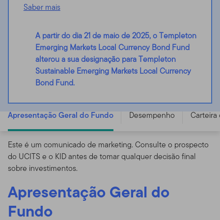
Saber mais
A partir do dia 21 de maio de 2025, o Templeton
Emerging Markets Local Currency Bond Fund
alterou a sua designação para Templeton
Sustainable Emerging Markets Local Currency
Templeton Sustainable Emerging Markets Local
Bond Fund.
Currency Bond Fund - A (acc) USD - LU1774666207
Apresentação Geral do Fundo
Desempenho
Carteira
Este é um comunicado de marketing. Consulte o prospecto
do UCITS e o KID antes de tomar qualquer decisão final
sobre investimentos.
Apresentação Geral do
Fundo