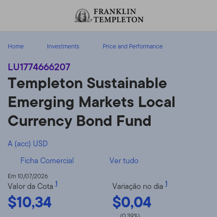
Ir para o índice
Home
Investments
Price and Performance
LU1774666207
Templeton Sustainable
Emerging Markets Local
Currency Bond Fund
A (acc) USD
Ficha Comercial
Ver tudo
Em 10/07/2026
1
1
Valor da Cota
Variação no dia
$10,34
$0,04
(0,39%)