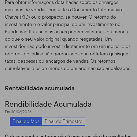
Para obter informações detalhadas sobre os encargos
prover tais Comunicações, você está nos dizendo que
máximos de vendas, consulte o Documento Informativo-
possui todos os direitos dela. isso significa que você a
Chave (KID) ou o prospecto, se houver. O retorno do
partir de então garante à Franklin Templeton uma
investimento e o valor principal de um investimento no
licença perpétua, mundial irrevogável e livre de
Fundo irão flutuar, e as ações podem valer mais ou menos
royalties para editar, reproduzir, revelar, transmitir,
do que o seu valor original quando resgatadas. Um
publicar ou postar sua Comunicação ou no Site ou em
investidor não pode investir diretamente em um índice, e os
outro lugar, sem que haja dívida ou obrigação para com
retornos do índice não gerenciados não refletem quaisquer
você. A Franklin Templeton é livre para utilizar qualquer
taxas, despesas ou encargos de vendas. Os retornos
idéia conceito, know-how ou técnicas obtidas através de
cumulativos e os de menos de um ano não são anualizados.
sua Comunicação não solicitada para qualquer fim,
incluindo mas não limitando-se a desenvolver e
Rentabilidade acumulada
comercializar produtos. A menos que digamos o
contrário em nosso Site ou em nossa Política de
Rendibilidade Acumulada
Privacidade, qualquer comunicação que você envie por
e-mail ou transmita pelo Site pode ser tratada por nós
Em 30/06/2026
como não confidencial e sem direito de propriedade.
Final do Mês
Final do Trimestre
Monitoramento do Uso.
Nós nos reservamos o direito,
mas não temos a obrigação, de acessar, arquivar ou
O desempenho anterior não é uma previsão de resultados