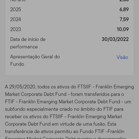
especialmente em países em desenvolvimento,
possuem riscos adicionais como a moeda, a volatilidade
2025
6,89
do mercado e as instabilidades políticas e sociais. Esses
2024
7,59
riscos e outros riscos particulares a que os fundos estão
2023
10,09
sujeitos, como os especializados por setor da indústria
ou uso de títulos complexos, estão discutidos nos
Data de início de
30/03/2022
prospectos de cada fundo.
performance
Apresentação Geral do
Privacidade, Transmissão
Visão
Fundo
de Informação Pessoal,
Comunicação Não
A 29/05/2020, todos os ativos do FTSIIF - Franklin Emerging
Solicitada e
Market Corporate Debt Fund - foram transferidos para o
FTIF - Franklin Emerging Market Corporate Debt Fund - um
Monitoramento do Uso
subfundo especialmente criado no âmbito do FTIF para
receber os ativos do FTSIIF - Franklin Emerging Market
Política de Privacidade.
Para investidores individuais
Corporate Debt Fund em virtude de uma fusão. Esta
de nossos Fundos, por favor leia nossa Política de
transferência de ativos permitiu ao Fundo FTIF -Franklin
Privacidade para um resumo sobre as informações
Emerging Market Corporate Debt manter o desempenho