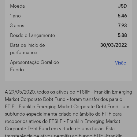
pessoal e não comercial, a menos que tenhamos
Moeda
USD
formalmente acordado condições diferentes.
1 ano
5,46
Esse site é dirigido a certos negociadores qualificados
3 anos
7,93
que possuem clientes com investimentos nos produtos
Franklin Templeton, e que morem fora dos Estados
Desde o Lançamento
5,88
Unidos. Também dirigido a investidores dos produtos
Data de início de
30/03/2022
Franklin Templeton que residam fora dos EUA. Se você
performance
escolher acessar esse site de lugares de dentro dos
Apresentação Geral do
Visão
Estados Unidos, o faz por seu próprio risco e iniciativa, e
Fundo
é responsável pelo cumprimento de todas as leis
aplicáveis.
Sua Conta de Acesso Online.
Se você mantiver uma
A 29/05/2020, todos os ativos do FTSIIF - Franklin Emerging
conta de acesso através de nosso Site, é responsável
Market Corporate Debt Fund - foram transferidos para o
único por manter a confiabilidade de sua conta e de sua
FTIF - Franklin Emerging Market Corporate Debt Fund - um
senha (ou Número de Identificação Pessoal - PIN) e por
subfundo especialmente criado no âmbito do FTIF para
controlar o acesso em seu computador. Você concorda
receber os ativos do FTSIIF - Franklin Emerging Market
em assumir todas as responsabilidades do que ocorrer
Corporate Debt Fund em virtude de uma fusão. Esta
dentro de sua conta e do uso da senha sob sua
transferência de ativos permitiu ao Fundo FTIF -Franklin