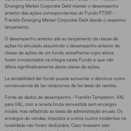
conduta ou negligência. Notifique-nos imediatamente
Emerging Market Corporate Debt manter o desempenho
se você tomar consciência de algum tipo de perda,
anterior das ações correspondentes do Fundo FTSIIF -
exibição/uso não autorizado ou roubo de sua senha.
Franklin Emerging Market Corporate Debt desde o respetivo
lançamento.
Não há pedidos.
Nada neste Site deve ser considerado
como um pedido de compra, ou oferta e venda, ou
O desempenho anterior até ao lançamento da classe de
ainda recomendação para algum título, produto ou
ações foi simulado assumindo o desempenho anterior da
serviço para qualquer pessoa em qualquer jurisdição
classe de ações de um fundo semelhante cujos ativos
em que tal solicitação, oferta, compra ou venda seja
foram incorporados na íntegra neste Fundo e que não
considerada ilegal pelas leis de tal jurisdição.
difere significativamente desta classe de ações.
Não há recomendação de investimentos ou
La rentabilidad del fondo puede aumentar o disminuir como
consultoria pessoal; uso das ferramentas.
Este site não
consecuencia de las variaciones de las tasas de cambio.
pretende oferecer qualquer consultoria sobre impostos,
Fonte de dados de desempenho - Franklin Templeton. VAL
aspectos legais, seguros ou dicas de investimento, e
para VAL, com a receita bruta reinvestida sem encargos
nada nesse Site deve ser visto como uma
iniciais, mas refletindo as taxas de administração anuais. Os
recomendação, de nossa parte ou da de terceiros, para
encargos de vendas, impostos e outros custos incidentes na
que se adquira ou se abra mão de qualquer título ou
localidade não foram deduzidos. Caso tivessem sido
investimento, ou ainda um incentivo para que se