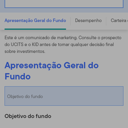
Franklin Emerging Market Corporate Debt Fund - W
(acc) USD - LU2159801971
Apresentação Geral do Fundo
Desempenho
Carteira
Este é um comunicado de marketing. Consulte o prospecto
do UCITS e o KID antes de tomar qualquer decisão final
sobre investimentos.
Apresentação Geral do
Fundo
Objetivo do fundo
Objetivo do fundo