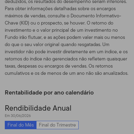
deduzidos, os resultados do desempenho seriam inferiores.
participe de qualquer estratégia ou transação ligadas a
Para obter informações detalhadas sobre os encargos
investimentos. Enquanto algumas das ferramentas
máximos de vendas, consulte o Documento Informativo-
disponíveis no Site pode prover análises financeiras e
Chave (KID) ou o prospecto, se houver. O retorno do
de investimentos através do uso de suas próprias
investimento e o valor principal de um investimento no
convicções pessoais, esses resultados não devem ser
Fundo irão flutuar, e as ações podem valer mais ou menos
encarados como nossos conselhos ou recomendações
do que o seu valor original quando resgatadas. Um
de investimento. A não ser que esteja especialmente
investidor não pode investir diretamente em um índice, e os
especificado, você sozinho é o único responsável por
retornos do índice não gerenciados não refletem quaisquer
determinar se um investimento, título, estratégia ou
taxas, despesas ou encargos de vendas. Os retornos
produto/serviço é apropriado ou conveniente a você,
cumulativos e os de menos de um ano não são anualizados.
baseado em seus objetivos de investimento e situação
financeira pessoal. Você deve consultar um advogado
ou profissional fiscal sobre sua situação relativa a leis e
Rentabilidade por ano calendário
impostos.
Rendibilidade Anual
Utilização Proibida e Meios
Em 30/06/2026
de Acesso
Final do Mês
Final do Trimestre
Utilização Proibida.
Porque todos os servidores têm um