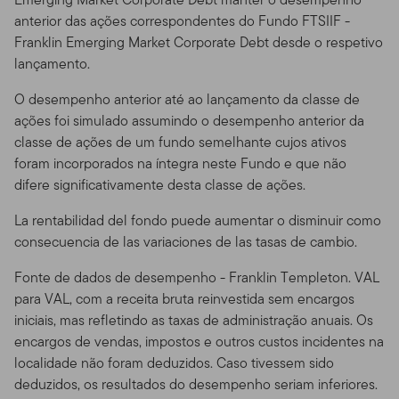
pessoais privadas que podemos coletar e manter sobre
anterior das ações correspondentes do Fundo FTSIIF -
investidores atuais ou anteriores; nossa política com
Franklin Emerging Market Corporate Debt desde o respetivo
respeito ao uso desta informação; e as medidas que
lançamento.
tomamos para resguardar a informação.
O desempenho anterior até ao lançamento da classe de
Transmissão de Informação Pessoal.
Seu uso do Site
ações foi simulado assumindo o desempenho anterior da
pode envolver a transmissão de informação, incluindo
classe de ações de um fundo semelhante cujos ativos
dados pessoalmente identificáveis. Você consente a
foram incorporados na íntegra neste Fundo e que não
informação de tais informações através de meios
difere significativamente desta classe de ações.
eletrônicos pela Internet e este consentimento estará
sendo efetivo a cada vez que você usar o Site.
La rentabilidad del fondo puede aumentar o disminuir como
consecuencia de las variaciones de las tasas de cambio.
Comunicação Não Solicitada.
Nós recebemos com
prazer seu feedback sobre o Site, e usaremos esses
Fonte de dados de desempenho - Franklin Templeton. VAL
dados para melhorá-lo. Se você nos enviar idéias não
para VAL, com a receita bruta reinvestida sem encargos
solicitadas ou material de qualquer tipo
iniciais, mas refletindo as taxas de administração anuais. Os
("Comunicações") e nós o usarmos para desenvolver ou
encargos de vendas, impostos e outros custos incidentes na
vender produtos, serviços, conteúdo, ferramentas ou
localidade não foram deduzidos. Caso tivessem sido
informação, você está concordando que possamos
deduzidos, os resultados do desempenho seriam inferiores.
fazê-lo sem lhe compensar de qualquer forma. Ao nos