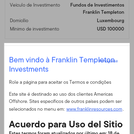
Veículo de Investimento
Fundos de Investimentos
Franklin Templeton
Domicílio
Luxembourg
Mínimo de investimento
USD 100000
6
Portuguese
Comissões
Bem vindo à Franklin Templeton
Portuguese
Comissão Máxima de
N/A
Investments
Entrar
Subscrição
4
,
5
Custos Correntes
0,85%
Role a página para aceitar os Termos e condições
ID do usuário
Em 30/06/2026
Este site é destinado ao uso dos clientes Americas
Offshore. Sites específicos de outros países podem ser
Senha
selecionados no menu em:
www.franklinresources.com
.
Identificadores
Acuerdo para Uso del Sitio
Código CUSIP
L40598564
ISIN
LU2159801971
É a primeira vez no nosso site?
Estes termos foram atualizados por último em: 18 de