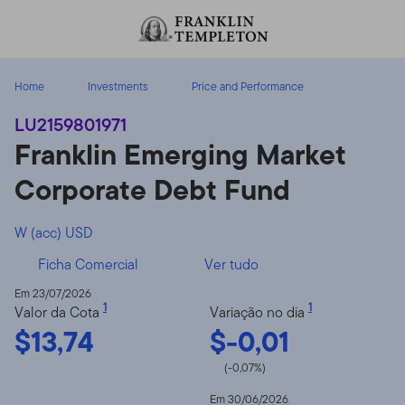
Ir para o índice
Home
Investments
Price and Performance
LU2159801971
Franklin Emerging Market
Corporate Debt Fund
W (acc) USD
Ficha Comercial
Ver tudo
Em 23/07/2026
1
1
Valor da Cota
Variação no dia
$13,74
$-0,01
(-0,07%)
Em 30/06/2026