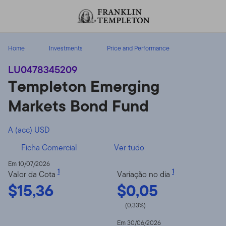
Ir para o índice
Home
Investments
Price and Performance
LU0478345209
Templeton Emerging
Markets Bond Fund
A (acc) USD
Ficha Comercial
Ver tudo
Em 10/07/2026
1
1
Valor da Cota
Variação no dia
$15,36
$0,05
(0,33%)
Em 30/06/2026