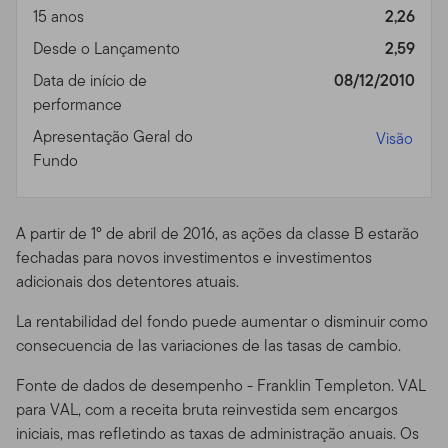
15 anos
2,26
monitorar qualquer uso deste Site, ou seu uso deste
Site e suas Comunicações. Ao usar o Site, você aceita
Desde o Lançamento
2,59
nosso direito de acesso, arquivo ou monitoramento para
Data de início de
08/12/2010
garantir qualidade no serviço ou para avaliar o Site, a
performance
segurança do Site, o compliance com os Termos de Uso
Apresentação Geral do
Visão
ou qualquer outra razão. Você concorda que nossas
Fundo
atividades de monitoramento não lhe concederá direito
a nenhuma causa de ação ou outro direito relativo à
maneira em que monitorarmos seu uso do Site e que
A partir de 1º de abril de 2016, as ações da classe B estarão
aplicarmos ou falhemos em aplicar esses Termos de
fechadas para novos investimentos e investimentos
Uso. Você concorda ainda que em nenhum caso a
adicionais dos detentores atuais.
Franklin Templeton será responsável por quaisquer
danos causados por você como resultado de nossas
La rentabilidad del fondo puede aumentar o disminuir como
ações de monitoramento.
consecuencia de las variaciones de las tasas de cambio.
Direitos Autorais, Marca
Fonte de dados de desempenho - Franklin Templeton. VAL
Registrada e outros
para VAL, com a receita bruta reinvestida sem encargos
iniciais, mas refletindo as taxas de administração anuais. Os