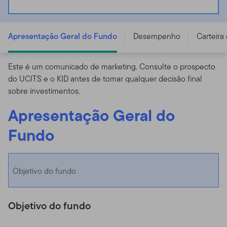
Templeton Emerging Markets Bond Fund - A (acc) USD
- LU0478345209
Apresentação Geral do Fundo
Desempenho
Carteira
Este é um comunicado de marketing. Consulte o prospecto
do UCITS e o KID antes de tomar qualquer decisão final
sobre investimentos.
Apresentação Geral do
Fundo
Objetivo do fundo
Objetivo do fundo