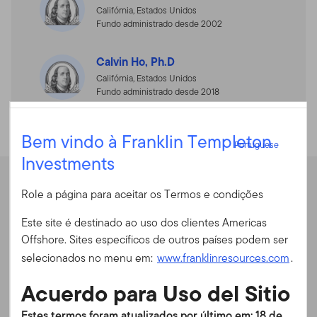
Califórnia, Estados Unidos
Fundo administrado desde 2002
Calvin Ho, Ph.D
Califórnia, Estados Unidos
Fundo administrado desde 2018
Portuguese
Bem vindo à Franklin Templeton
Portuguese
Investments
Entrar
Desempenho
Role a página para aceitar os Termos e condições
ID do usuário
Este site é destinado ao uso dos clientes Americas
Offshore. Sites específicos de outros países podem ser
Rentabilidade anual
Senha
selecionados no menu em:
www.franklinresources.com
.
Acuerdo para Uso del Sitio
Rentabilidade anual
É a primeira vez no nosso site?
Estes termos foram atualizados por último em: 18 de