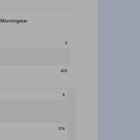
a Morningstar
3
423
5
374