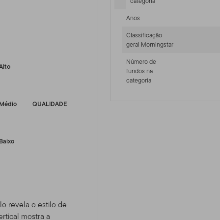
categoria
Anos
Classificação
-sr-fixed]
geral Morningstar
Número de
Alto
fundos na
categoria
Médio
QUALIDADE
Baixo
lo revela o estilo de
rtical mostra a