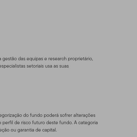
dou com os Termos de Uso,
eton Global Advisors
sources, Inc. [NYSE: BEN] é
través de várias
gestão das equipas e research proprietário,
s Estados Unidos e
ecialistas setoriais usa as suas
al Series Funds e contas
ficados e
dam fora dos Estados Unidos
egorização do fundo poderá sofrer alterações
odutos Franklin
 perfil de risco futuro deste fundo. A categoria
alificados.
Este website
ção ou garantia de capital.
or um investidor norte-