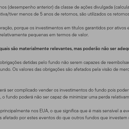
e nosso outro website,
www.franklintempleton.com
, para assistên
tornos (desempenho anterior) da classe de ações divulgada (calc
s EUA.
iva/tiver menos de 5 anos de retornos, são utilizados os retorno
considerado como uma solicitação para que se compra ou se ofere
ração, porque os investimentos em títulos garantidos por ativos 
ou serviço, para qualquer pessoa em qualquer jurisdição em que ta
es relativamente pequenas em termos de valor.
iderada ilegal pelas leis de tal jurisdição. SE VOCÊ ESTIVER EM
a, por favor consulte o seu corretor, advogado, contador, geren
s quais são materialmente relevantes, mas poderão não ser ade
e obrigações detidas pelo fundo não serem capazes de reembolsar
do, Usuários e Conta de Acesso
ndo. Os valores das obrigações são afetados pela visão de merc
iste apenas para seu uso pessoal e não comercial, a menos que 
ntes.
rá ser complicado vender os investimentos do fundo pois poderá
e, o fundo poderá não ser capaz de minimizar uma perda relativam
tos negociadores qualificados que possuem clientes com investime
ra dos Estados Unidos. Também dirigido a investidores dos prod
principalmente nos EUA, o que significa que é mais sensível a e
Se você escolher acessar esse site de lugares de dentro dos Est
s afetado por estes eventos do que outros fundos que investem 
 e é responsável pelo cumprimento de todas as leis aplicáveis.