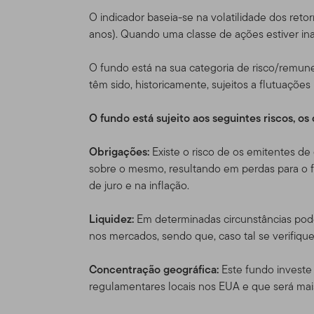
americano, por favor visit
O indicador baseia-se na volatilidade dos re
legalmente disponíveis no
anos). Quando uma classe de ações estiver inat
Nada neste Site deve ser 
O fundo está na sua categoria de risco/remune
ou qualquer outro produto 
têm sido, historicamente, sujeitos a flutuaçõ
compra ou venda seja cons
uma das restrições de vend
O fundo está sujeito aos seguintes riscos, o
particular.
Obrigações:
Existe o risco de os emitentes d
Uso Autoriza
sobre o mesmo, resultando em perdas para o fu
de juro e na inflação.
Uso pessoal.
Esse Site ex
acordado condições difere
Liquidez:
Em determinadas circunstâncias pode
nos mercados, sendo que, caso tal se verifiqu
Esse site é dirigido a cer
Templeton, e que morem fo
Concentração geográfica:
Este fundo investe 
que residam fora dos EUA. 
regulamentares locais nos EUA e que será mai
próprio risco e iniciativa,