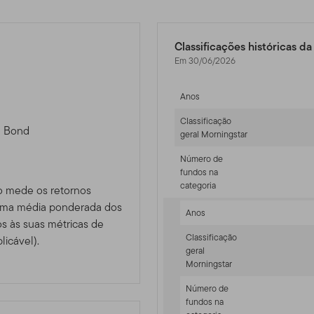
Classificações históricas d
Em 30/06/2026
Anos
Classificação
d Bond
geral Morningstar
Número de
fundos na
categoria
o mede os retornos
 uma média ponderada dos
Anos
 às suas métricas de
Classificação
licável).
geral
Morningstar
Número de
fundos na