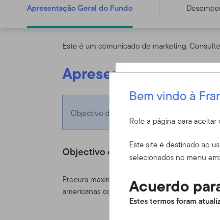
Apresentação Geral do Fundo
Desempe
Este é um comunicado de marketing. Consulte 
Apresentação Geral d
Bem vindo à Fra
Entrar
Objectivo do Fundo
Role a página para aceita
ID do usuário
Este site é destinado ao u
Objectivo do Fundo
selecionados no menu em
Procura maximizar o rendimento e crescimento 
Acuerdo para
americanas com notação investment grade (o
Senha
Estes termos foram atualiz