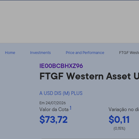
Ir para o índice
Home
Investments
Price and Performance
FTGF Wester
IE00BCBHXZ96
FTGF Western Asset U
A USD DIS (M) PLUS
Em 24/07/2026
1
Valor da Cota
Variação no d
$73,72
$0,11
(0,15%)