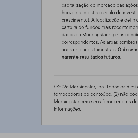
capitalização de mercado das ações 
horizontal mostra o estilo de invest
crescimento). A localização é defini
carteira de fundos mais recentemen
dados da Morningstar e pelas cond
correspondentes. As áreas sombrea
anos de dados trimestrais.
O desemp
garante resultados futuros.
©2026 Morningstar, Inc. Todos os direit
fornecedores de conteúdo, (2) não pode
Morningstar nem seus fornecedores de 
informações.
FTGF Western Asset US Core Plus Bond Fund - A USD D