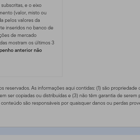
subscritas, e o eixo
imento (valor, misto ou
da pelos valores da
te inseridos no banco de
ições de mercado
das mostram os últimos 3
enho anterior não
os reservados. As informações aqui contidas: (1) são propriedade
m ser copiadas ou distribuídas e (3) não têm garantia de serem 
conteúdo são responsáveis ​​por quaisquer danos ou perdas prov
IS (M) PLUS - IE00BCBHXZ96