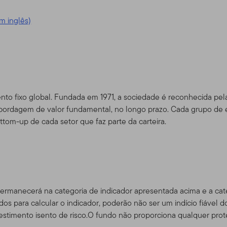
 acrescentados serem postados, estará pressuposto que concor
m inglês)
dade do Site
m serviço, e para fins exclusivamente de informação, pela Templ
ou "Nós") – não é mantido pelos Fundos da Franklin. A Franklin Re
imento global que opera como Franklin Templeton Investments. A
o fixo global. Fundada em 1971, a sociedade é reconhecida pela 
pleton, a Franklin Templeton Investments provê investimento no
ordagem de valor fundamental, no longo prazo. Cada grupo de esp
bem como serviços do tipo Franklin, Templeton and Franklin Mutu
om-up de cada setor que faz parte da carteira.
contas de serviço de gerenciamento separadas.
para certos negociadores quali
 consultores e investidores
rtos sub-distribuidores autorizados que tenham clientes que resi
permanecerá na categoria de indicador apresentada acima e a cat
s produtos da Franklin Templeton, bem como investidores dos pr
dos para calcular o indicador, poderão não ser um indício fiável do
dam fora dos EUA, e também certos consultores profissionais qu
vestimento isento de risco.O fundo não proporciona qualquer prote
tinado a investidores residentes nos Estados Unidos.
Se você f