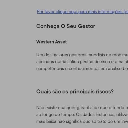
depois dos Termos de Uso
conforme corrigido.
Por favor clique aqui para mais informações (e
Responsabili
Conheça O Seu Gestor
Esse Site é provido como u
Distributors, Ltd. ("TGAL" 
Western Asset
uma organização de invest
Um dos maiores gestores mundiais de rendiment
entidades da Franklin Tem
apoiados numa sólida gestão do risco e uma ab
globalmente a acionistas, 
competências e conhecimentos em análise bott
institucionais, bem como 
Informações 
Quais são os principais riscos?
autorizados,
Este site é destinado a ce
Não existe qualquer garantia de que o fundo 
e tenham investimentos no
ao longo do tempo. Os dados históricos, utiliza
Templeton que também resi
mais baixa não significa que se trate de um in
não é de forma alguma des