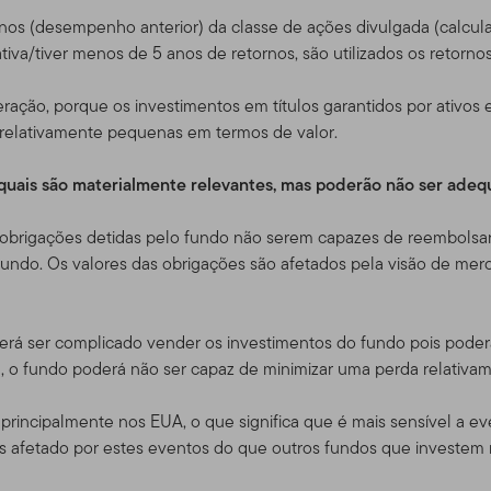
e nosso outro website,
www.franklintempleton.com
, para assistên
tornos (desempenho anterior) da classe de ações divulgada (calc
s EUA.
iva/tiver menos de 5 anos de retornos, são utilizados os retorno
considerado como uma solicitação para que se compra ou se ofere
ração, porque os investimentos em títulos garantidos por ativos 
ou serviço, para qualquer pessoa em qualquer jurisdição em que ta
es relativamente pequenas em termos de valor.
iderada ilegal pelas leis de tal jurisdição. SE VOCÊ ESTIVER EM
a, por favor consulte o seu corretor, advogado, contador, geren
s quais são materialmente relevantes, mas poderão não ser ade
e obrigações detidas pelo fundo não serem capazes de reembolsar
do, Usuários e Conta de Acesso
ndo. Os valores das obrigações são afetados pela visão de merc
iste apenas para seu uso pessoal e não comercial, a menos que 
ntes.
rá ser complicado vender os investimentos do fundo pois poderá
e, o fundo poderá não ser capaz de minimizar uma perda relativam
tos negociadores qualificados que possuem clientes com investime
ra dos Estados Unidos. Também dirigido a investidores dos prod
principalmente nos EUA, o que significa que é mais sensível a e
Se você escolher acessar esse site de lugares de dentro dos Est
s afetado por estes eventos do que outros fundos que investem 
 e é responsável pelo cumprimento de todas as leis aplicáveis.