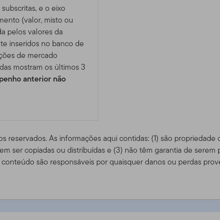
subscritas, e o eixo
imento (valor, misto ou
da pelos valores da
te inseridos no banco de
ições de mercado
das mostram os últimos 3
enho anterior não
os reservados. As informações aqui contidas: (1) são propriedade
m ser copiadas ou distribuídas e (3) não têm garantia de serem 
conteúdo são responsáveis ​​por quaisquer danos ou perdas prov
S (D) - IE00B19Z7T06