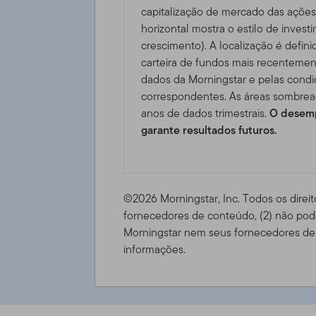
capitalização de mercado das ações 
horizontal mostra o estilo de invest
crescimento). A localização é defini
carteira de fundos mais recentemen
dados da Morningstar e pelas cond
correspondentes. As áreas sombrea
anos de dados trimestrais.
O desemp
garante resultados futuros.
©2026 Morningstar, Inc. Todos os direit
fornecedores de conteúdo, (2) não pode
Morningstar nem seus fornecedores de 
informações.
FTGF Western Asset US Core Plus Bond Fund - C USD DI