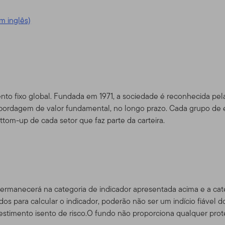
 acrescentados serem postados, estará pressuposto que concor
m inglês)
dade do Site
m serviço, e para fins exclusivamente de informação, pela Templ
ou "Nós") – não é mantido pelos Fundos da Franklin. A Franklin Re
imento global que opera como Franklin Templeton Investments. A
o fixo global. Fundada em 1971, a sociedade é reconhecida pela 
pleton, a Franklin Templeton Investments provê investimento no
ordagem de valor fundamental, no longo prazo. Cada grupo de esp
bem como serviços do tipo Franklin, Templeton and Franklin Mutu
om-up de cada setor que faz parte da carteira.
contas de serviço de gerenciamento separadas.
para certos negociadores quali
 consultores e investidores
rtos sub-distribuidores autorizados que tenham clientes que resi
permanecerá na categoria de indicador apresentada acima e a cat
s produtos da Franklin Templeton, bem como investidores dos pr
dos para calcular o indicador, poderão não ser um indício fiável do
dam fora dos EUA, e também certos consultores profissionais qu
vestimento isento de risco.O fundo não proporciona qualquer prote
tinado a investidores residentes nos Estados Unidos.
Se você f