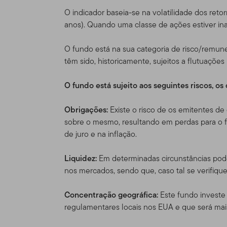
americano, por favor visit
O indicador baseia-se na volatilidade dos re
legalmente disponíveis no
anos). Quando uma classe de ações estiver inat
Nada neste Site deve ser 
O fundo está na sua categoria de risco/remune
ou qualquer outro produto 
têm sido, historicamente, sujeitos a flutuaçõ
compra ou venda seja cons
uma das restrições de vend
O fundo está sujeito aos seguintes riscos, o
particular.
Obrigações:
Existe o risco de os emitentes d
Uso Autoriza
sobre o mesmo, resultando em perdas para o fu
de juro e na inflação.
Uso pessoal.
Esse Site ex
acordado condições difere
Liquidez:
Em determinadas circunstâncias pode
nos mercados, sendo que, caso tal se verifiqu
Esse site é dirigido a cer
Templeton, e que morem fo
Concentração geográfica:
Este fundo investe 
que residam fora dos EUA. 
regulamentares locais nos EUA e que será mai
próprio risco e iniciativa,