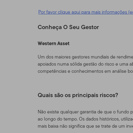
depois dos Termos de Uso
conforme corrigido.
Por favor clique aqui para mais informações (e
Responsabili
Conheça O Seu Gestor
Esse Site é provido como u
Distributors, Ltd. ("TGAL" 
Western Asset
uma organização de invest
Um dos maiores gestores mundiais de rendiment
entidades da Franklin Tem
apoiados numa sólida gestão do risco e uma ab
globalmente a acionistas, 
competências e conhecimentos em análise bott
institucionais, bem como 
Informações 
Quais são os principais riscos?
autorizados,
Este site é destinado a ce
Não existe qualquer garantia de que o fundo 
e tenham investimentos no
ao longo do tempo. Os dados históricos, utiliza
Templeton que também resi
mais baixa não significa que se trate de um in
não é de forma alguma des