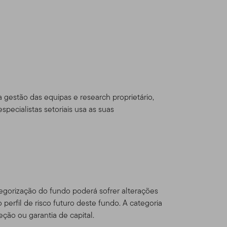
dou com os Termos de Uso,
eton Global Advisors
sources, Inc. [NYSE: BEN] é
través de várias
gestão das equipas e research proprietário,
s Estados Unidos e
ecialistas setoriais usa as suas
al Series Funds e contas
ficados e
dam fora dos Estados Unidos
egorização do fundo poderá sofrer alterações
odutos Franklin
 perfil de risco futuro deste fundo. A categoria
alificados.
Este website
ção ou garantia de capital.
or um investidor norte-