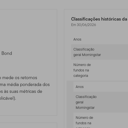
Classificações históricas d
Em 30/06/2026
Anos
Classificação
d Bond
geral Morningstar
Número de
fundos na
categoria
o mede os retornos
 uma média ponderada dos
Anos
 às suas métricas de
Classificação
licável).
geral
Morningstar
Número de
fundos na