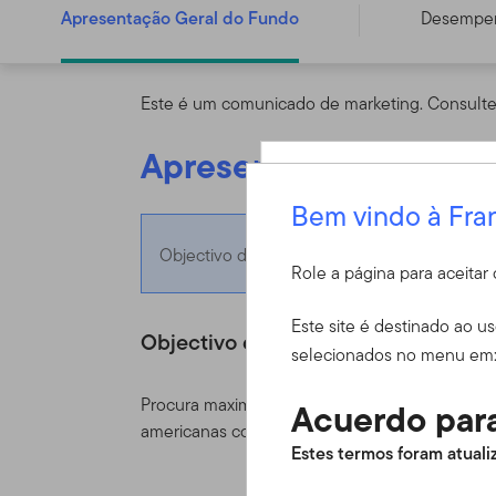
Apresentação Geral do Fundo
Desempe
Este é um comunicado de marketing. Consulte 
Apresentação Geral d
Bem vindo à Fra
Entrar
Objectivo do Fundo
Role a página para aceita
ID do usuário
Este site é destinado ao u
Objectivo do Fundo
selecionados no menu em
Procura maximizar o rendimento e crescimento 
Acuerdo para
americanas com notação investment grade (o
Senha
Estes termos foram atualiz