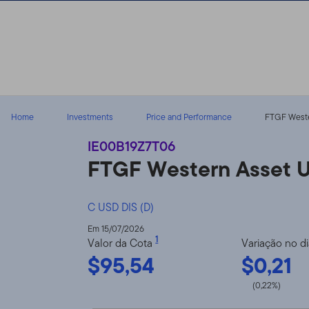
Ir para o índice
Home
Investments
Price and Performance
FTGF Wester
IE00B19Z7T06
FTGF Western Asset U
C USD DIS (D)
Em 15/07/2026
1
Valor da Cota
Variação no d
$95,54
$0,21
(0,22%)