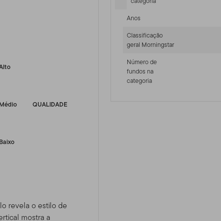
categoria
Anos
Classificação
-sr-fixed]
geral Morningstar
Número de
Alto
fundos na
categoria
Médio
QUALIDADE
Baixo
lo revela o estilo de
rtical mostra a