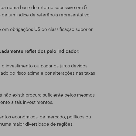
cia com produtos e serviços
ulada numa base de retorno sucessivo em 5
s de um índice de referência representativo.
ça para venda um título,
e em obrigações US de classificação superior
l solicitação, oferta,
 DÚVIDA sobre qualquer
te de banco ou consultor
quadamente refletidos pelo indicador:
 o investimento ou pagar os juros devidos
 Online
ado do risco acima e por alterações nas taxas
tenhamos formalmente
 não existir procura suficiente pelos mesmos
ente a tais investimentos.
ntos nos produtos Franklin
utos Franklin Templeton
ventos económicos, de mercado, políticos ou
ados Unidos, o faz por seu
numa maior diversidade de regiões.