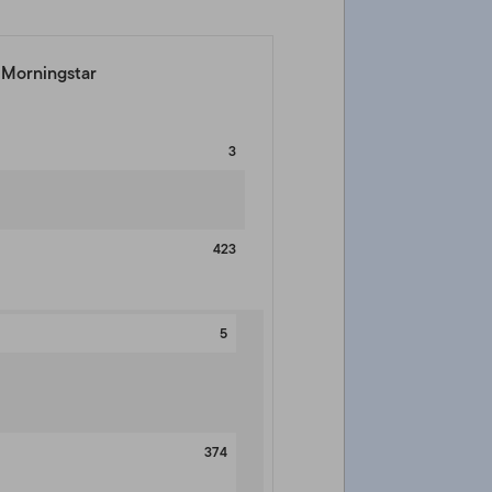
a Morningstar
3
423
5
374