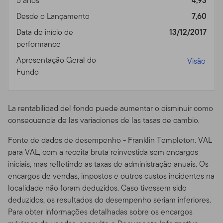
5 anos
4,93
recentes. Você não deve usar o site através de recursos
Desde o Lançamento
7,60
ou aparelhos que sejam programados para prover
acesso de alta velocidade, automatizado e repetido, a
Data de início de
13/12/2017
menos que esses recursos sejam aprovados por nós.
performance
Apresentação Geral do
Visão
Áreas Protegidas por Senha.
Acessos a áreas seguras
Fundo
ou protegidas por senha do Site são restringidos apenas
a usuários autorizados. Você não pode obter ou tentar
obter acesso não autorizado a essas partes do Site, ou a
La rentabilidad del fondo puede aumentar o disminuir como
qualquer outro material ou informação através de
consecuencia de las variaciones de las tasas de cambio.
quaisquer meios não intencionalmente disponibilizados
por nós para uso específico. Indivíduos não autorizados
Fonte de dados de desempenho - Franklin Templeton. VAL
tentando acessar, ou mesmo acessando estas áreas
para VAL, com a receita bruta reinvestida sem encargos
podem estar sujeitos a processos civis ou criminais.
iniciais, mas refletindo as taxas de administração anuais. Os
encargos de vendas, impostos e outros custos incidentes na
Prospectos dos Fundos,
localidade não foram deduzidos. Caso tivessem sido
Performance, e Riscos de
deduzidos, os resultados do desempenho seriam inferiores.
Para obter informações detalhadas sobre os encargos
Investimento