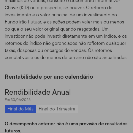
máximos de vendas, consulte o Documento Informativo-
Chave (KID) ou o prospecto, se houver. O retorno do
Disponibilidade de Prospectos.
Para mais informações
investimento e o valor principal de um investimento no
sobre qualquer um dos fundos oferecidos, por favor
Fundo irão flutuar, e as ações podem valer mais ou menos
contate seu representante designado (consultor
do que o seu valor original quando resgatadas. Um
financeiro) e obtenha um prospecto, ou faça o
investidor não pode investir diretamente em um índice, e os
download de um prospecto, que contém informações
retornos do índice não gerenciados não refletem quaisquer
importantes sobre os objetivos de cada fundo de
taxas, despesas ou encargos de vendas. Os retornos
investimento, taxas de venda, despesas e
cumulativos e os de menos de um ano não são anualizados.
considerações sobre risco. Você deve ler os prospectos
com cuidado antes de investir ou enviar dinheiro.
Rentabilidade por ano calendário
Performance dos Fundos.
O retorno de investimento e
o valor principal dos fundos vai flutuar com as
Rendibilidade Anual
condições de mercado, e você pode ter um ganho ou
perda quando você vender suas cotas. O valor das
Em 30/06/2026
cotas dos Fundos e a renda acumulada nas cotas, se
Final do Mês
Final do Trimestre
existir, pode subir ou cair.
Performance anterior não
garante resultados futuros.
Fundos e outros produtos
O desempenho anterior não é uma previsão de resultados
de investimento não são depósitos ou obrigações
futuros.