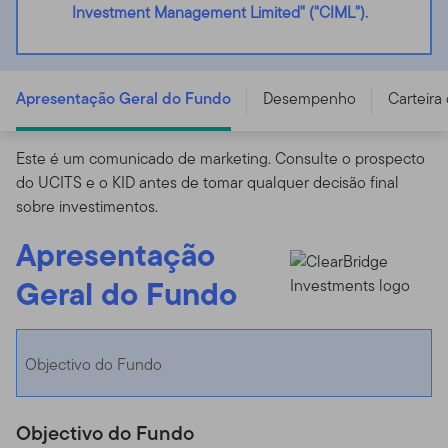
Investment Management Limited" ("CIML").
FTGF ClearBridge Emerging Markets Fund - A USD ACC
- IE00BF5LJ272
Apresentação Geral do Fundo
Desempenho
Carteira
Este é um comunicado de marketing. Consulte o prospecto
do UCITS e o KID antes de tomar qualquer decisão final
sobre investimentos.
Apresentação
Geral do Fundo
Objectivo do Fundo
Objectivo do Fundo