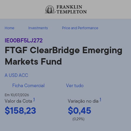
Ir para o índice
Home
Investments
Price and Performance
IE00BF5LJ272
FTGF ClearBridge Emerging
Markets Fund
A USD ACC
Ficha Comercial
Ver tudo
Em 10/07/2026
1
1
Valor da Cota
Variação no dia
$158,23
$0,45
(0,29%)