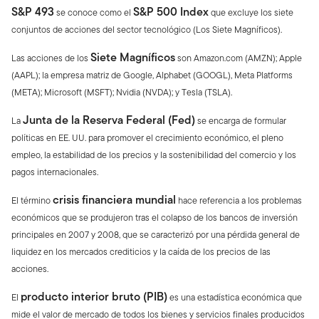
S&P 493
S&P 500 Index
se conoce como el
que excluye los siete
conjuntos de acciones del sector tecnológico (Los Siete Magníficos).
Siete Magníficos
Las acciones de los
son Amazon.com (AMZN); Apple
(AAPL); la empresa matriz de Google, Alphabet (GOOGL), Meta Platforms
(META); Microsoft (MSFT); Nvidia (NVDA); y Tesla (TSLA).
Junta de la Reserva Federal (Fed)
La
se encarga de formular
políticas en EE. UU. para promover el crecimiento económico, el pleno
empleo, la estabilidad de los precios y la sostenibilidad del comercio y los
pagos internacionales.
crisis financiera mundial
El término
hace referencia a los problemas
económicos que se produjeron tras el colapso de los bancos de inversión
principales en 2007 y 2008, que se caracterizó por una pérdida general de
liquidez en los mercados crediticios y la caída de los precios de las
acciones.
producto interior bruto (PIB)
El
es una estadística económica que
mide el valor de mercado de todos los bienes y servicios finales producidos