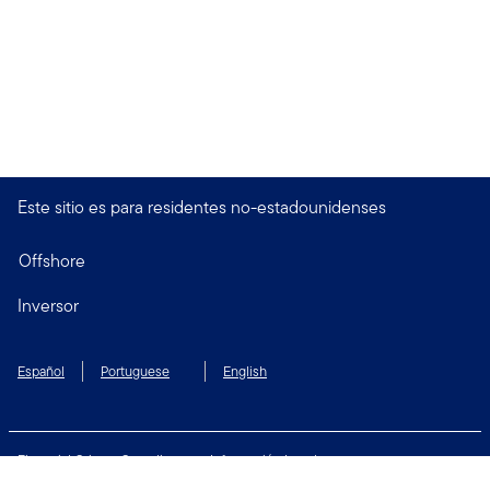
Este sitio es para residentes no-estadounidenses
Offshore
Inversor
Español
Portuguese
English
Financial Crimes Compliance
Información Legal