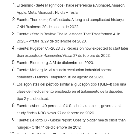
El término «Siete Magníficos» hace referencia a Alphabet, Amazon,
Apple, Meta, Microsoft, Nvidia y Tesla.
Fuente: Thorbecke, C. «Chatbots: A long and complicated history.»
CNN Business. 20 de agosto de 2022.
Fuente: «Year in Review: The Milestones That Transformed AI in
2023.» PYMNTS. 29 de diciembre de 2023.
Fuente: Rugaber, C. «2023 US Recession now expected to start later
than expected.»
Associated Press
. 27 de febrero de 2023.
Fuente: Bloomberg. A 31 de diciembre de 2023.
Fuente: Moberg, M. «La cuarta revolución industrial apenas
comienza» Franklin Templeton. 18 de agosto de 2020.
Los agonistas del péptido similar al glucagón tipo 1 (GLP-1) son una
clase de medicamento empleado en el tratamiento de la diabetes
tipo 2 y la obesidad.
Fuente: «About 40 percent of U.S. adults are obese, government
study finds.» NBC News. 27 de febrero de 2020.
Fuente: Dellorto, D. «Global report: Obesity bigger health crisis than
hunger.» CNN. 14 de diciembre de 2012.