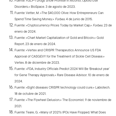
Fuente: «GLP-1 Drugs Show Promise in Alcohol, Opioid Use
Disorders.» BioSpace. 3 de agosto de 2023.
Fuente: Vetter, M. «The $40,000 Olive: How Entrepreneurs Can
Spend Time Saving Money.»
Forbes
. 4 de junio de 2015.
Fuente: «Cryptocurrency Prices Today by Market Cap.»
Forbes
. 23 de
enero de 2024.
Fuente: «Chart Market Capitalization of Gold and Bitcoin.» Gold
Report. 23 de enero de 2024.
Fuente: «Vertex and CRISPR Therapeutics Announce US FDA
Approval of CASGEVY for the Treatment of Sickle Cell Disease.»
Vertex. 8 de diciembre de 2023.
Fuente: «FDA, Industry Officials Predict 2024 Will Be ‘Breakout year’
for Gene Therapy Approvals.» Rare Disease Advisor. 10 de enero de
2024.
Fuente: «Eight diseases CRISPR technology could cure.» Labiotech.
18 de octubre de 2021.
Fuente: «The Flywheel Delusion.» The Economist. 9 de noviembre de
2021.
Fuente: Teare, G. «Many of 2021’s IPOs Have Flopped. What Does