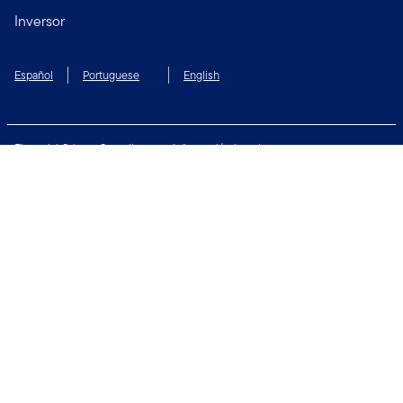
Inversor
Español
Portuguese
English
Financial Crimes Compliance
Información Legal
Política de Privacidad
Preferencias de cookies
Política de Seguridad
Condiciones de Uso
Póngase en contacto con nosotros:
Copyright © 2026 Franklin Templeton. Todos los derechos reservados.