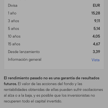
incluyendo productos, servicios, contenidos,
Divisa
EUR
herramientas e informaciones disponibles en el este
1 año
15,28
Sitio. El uso que usted realice de este Sitio está
regulado por la versión de las Condiciones de Uso en
3 años
9,11
vigor en la fecha en que usted accede al Sitio. Hacemos
5 años
5,14
reserva del derecho de cambiar el Sitio y las
10 años
4,05
Condiciones de Uso en cualquier momento, sin aviso
previo. La fecha de cualquier actualización se mostrará
15 años
4,67
en la Tabla de Contenidos. Si usted utiliza el Sitio
Desde lanzamiento
3,39
después de que se han enviado las Condiciones de Uso
Información general
Vista
actualizadas, se verá sujeto a las Condiciones de Uso
con la actualización.
Espónsor del Sitio
El rendimiento pasado no es una garantía de resultados
futuros.
El valor de las acciones del fondo y las
El Sitio se provee como un servicio y para propósitos
rentabilidades obtenidas de ellas pueden sufrir oscilaciones
informativos solamente, por Templeton Global Advisors
al alza o a la baja, y es posible que los inversionistas no
Distributors, Ltd. (“TGAL”) (En adelante, " TGAL" o
recuperen todo el capital invertido.
"nosotros") –no está provisto por los fondos Franklin