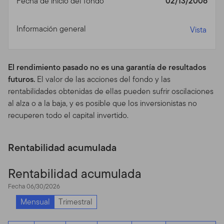
Fecha de inicio del fondo
02/13/2006
Privacidad, Transmisión de
Información general
Vista
Información Personal,
Comunicaciones No
El rendimiento pasado no es una garantía de resultados
Solicitadas y Monitoreo de
futuros.
El valor de las acciones del fondo y las
rentabilidades obtenidas de ellas pueden sufrir oscilaciones
Uso
al alza o a la baja, y es posible que los inversionistas no
Política de Privacidad.
Para inversores individuales de
recuperen todo el capital invertido.
nuestros Fondos, favor ver nuestra Política de
Privacidad para un sumario de la información personal
Rentabilidad acumulada
no pública que podemos acopiar y mantener de
inversores actuales y de ex inversores; nuestra política
Rentabilidad acumulada
con relación al uso de esa información; y las medidas
que tomamos para salvaguardarla.
Fecha 06/30/2026
Mensual
Trimestral
Transmisión de Información Personal.
Su uso de este
Sitio puede implicar la trasmisión de información,