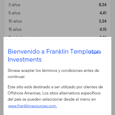
3 años
8,34
5 años
4,41
10 años
3,34
15 años
4,15
Desde lanzamiento
3,01
Español
Información general
Vista
Bienvenido a Franklin Templeton
Español
Investments
Iniciar sesión
Fin de mes
A (Qdis) EUR (%)
Sírvase aceptar los términos y condiciones antes de
Fecha 06/30/2026
ID de usuario
continuar:
Divisa
EUR
Este sitio está destinado a ser utilizado por clientes de
1 año
14,41
Contraseña
Offshore Americas. Los sitios alternativos específicos
3 años
8,31
del país se pueden seleccionar desde el menú en
5 años
4,40
www.franklinresources.com.
10 años
3,35
¿Es Ud. nuevo en nuestro sitio?