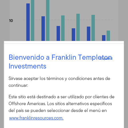
10
0
Español
1 año
3 años
5 años
10 años
15 años
Desde lanzamiento
Bienvenido a Franklin Templeton
Español
Investments
Iniciar sesión
Sírvase aceptar los términos y condiciones antes de
End of interactive chart.
ID de usuario
continuar:
Fin de mes
W (acc) EUR
(%)
Este sitio está destinado a ser utilizado por clientes de
Fecha 06/30/2026
Contraseña
Offshore Americas. Los sitios alternativos específicos
Divisa
EUR
del país se pueden seleccionar desde el menú en
1 año
16,50
www.franklinresources.com.
3 años
11,48
¿Es Ud. nuevo en nuestro sitio?