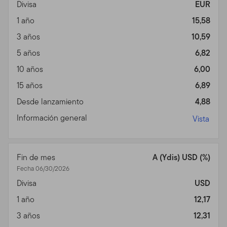
Templeton (en adelante "Fondo(s)"). Franklin
Divisa
EUR
Resources, Inc. [NYSE: BEN] es una organización global
1 año
15,58
de inversiones operando como Franklin Templeton
3 años
10,59
Investments. A través de varias entidades, Franklin
Templeton Investments provee servicios de inversión,
5 años
6,82
de accionista y de distribución tanto globales como en
10 años
6,00
Estados Unidos a los Fondos Franklin, Templeton y
15 años
6,89
Franklin Mutual Series y a cuentas institucionales, al
igual que servicios de cuentas internacionales
Desde lanzamiento
4,88
separadas.
Información general
Vista
Información para ciertos
corredores calificados,
Fin de mes
A (Ydis) USD (%)
asesores profesionales e
Fecha 06/30/2026
Divisa
USD
inversionistas
1 año
12,17
Este sitio está dirigido a ciertos sub distribuidores
3 años
12,31
calificados que tienen clientes que residen fuera de los