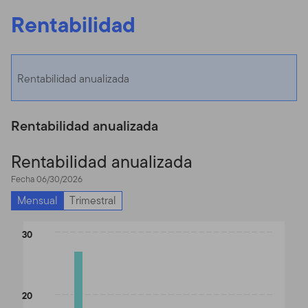
Rentabilidad
Rentabilidad anualizada
Rentabilidad anualizada
Rentabilidad anualizada
Fecha 06/30/2026
Mensual
Trimestral
Chart
30
Bar chart with 2 data series.
The chart has 1 X axis displaying categories.
The chart has 1 Y axis displaying values. Data ranges from 4.1 to
20