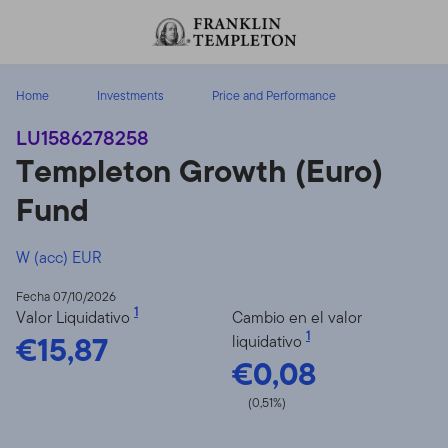
Volver al contenido
Home
Investments
Price and Performance
LU1586278258
Templeton Growth (Euro)
Fund
W (acc) EUR
Fecha 07/10/2026
1
Valor Liquidativo
Cambio en el valor
€15,87
1
liquidativo
€0,08
(0,51%)