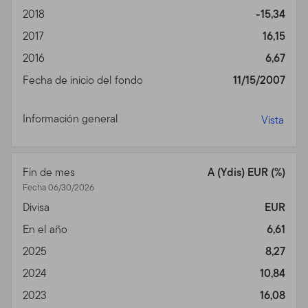
2018
-15,34
Privacidad, Transmisión de
2017
16,15
Información Personal,
2016
6,67
Comunicaciones No
Fecha de inicio del fondo
11/15/2007
Solicitadas y Monitoreo de
Información general
Vista
Uso
Política de Privacidad.
Para inversores individuales de
Fin de mes
A (Ydis) EUR (%)
nuestros Fondos, favor ver nuestra Política de
Fecha 06/30/2026
Privacidad para un sumario de la información personal
no pública que podemos acopiar y mantener de
Divisa
EUR
inversores actuales y de ex inversores; nuestra política
En el año
6,61
con relación al uso de esa información; y las medidas
2025
8,27
que tomamos para salvaguardarla.
2024
10,84
Transmisión de Información Personal.
Su uso de este
2023
16,08
Sitio puede implicar la trasmisión de información,