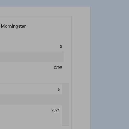
e Morningstar
3
2758
5
2324