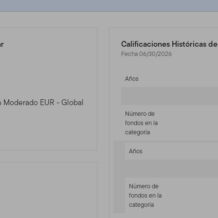
ar
Calificaciones Históricas d
Fecha 06/30/2026
Años
ión Moderado EUR - Global
Número de
fondos en la
categoría
Años
Número de
fondos en la
categoría
-sr-equity]