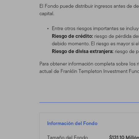
El Fondo puede distribuir ingresos antes de de
herramientas e informacione
capital.
versión de las Condiciones
cambiar el Sitio y las Con
Entre otros riesgos importantes se incluy
se mostrará en la Tabla de
Riesgo de crédito:
riesgo de pérdida de
actualizadas, se verá sujet
debido momento. El riesgo es mayor si el
Espónsor del
Riesgo de divisa extranjera:
riesgo de p
Para obtener información completa sobre los r
El Sitio se provee como un
actual de Franklin Templeton Investment Fund
Distributors, Ltd. (“TGAL”)
adelante "Fondo(s)"). Fran
Franklin Templeton Investm
inversión, de accionista y
Franklin Mutual Series y a 
Información 
Información del Fondo
profesionales
Tamaño del Fondo
$131,10 Milló