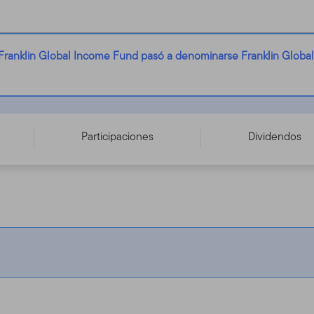
 Franklin Global Income Fund pasó a denominarse Franklin Globa
- A (Qdis) EUR-H1 - LU2129689787
Participaciones
Dividendos