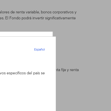
alores de renta variable, bonos corporativos y
. El Fondo podrá invertir significativamente
Español
Español
que buscan:
rtera que combine valores de renta fija y renta
ivos específicos del país se
 con su asesor
ero, pero tiene una
se con nuestro
btener más detalles.