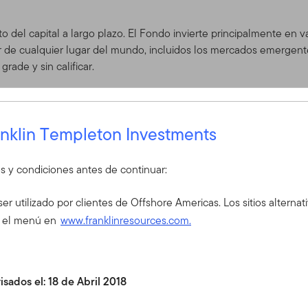
to del capital a largo plazo. El Fondo invierte principalmente en v
r de cualquier lugar del mundo, incluidos los mercados emergentes
rade y sin calificar.
anklin Templeton Investments
 se indicó anteriormente, el fondo puede atraer a los inversores 
os y condiciones antes de continuar:
rspectivas de cierta revalorización del capital a través de una ca
¿Es Ud. nuevo en nuestro sitio?
ser utilizado por clientes de Offshore Americas. Los sitios alternat
fondo,
Para obtener acceso al sitio, comuníquese
e el menú en
www.franklinresources.com.
financiero. Si usted no es un asesor financi
cuenta en el extranjero, puede comunicar
departamento de Servicio al Cliente para o
sados el: 18 de Abril 2018
Servicio al Cliente Offshore