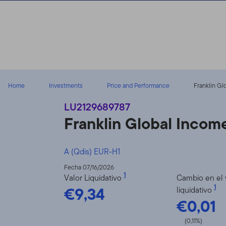
Volver al contenido
Home
Investments
Price and Performance
Franklin Gl
LU2129689787
Franklin Global Inco
A (Qdis) EUR-H1
Fecha 07/16/2026
1
Valor Liquidativo
Cambio en el 
€9,34
1
liquidativo
€0,01
(0,11%)