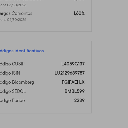
n fuera de los Estados
echa 06/30/2026
tos Franklin Templeton
argos Corrientes
1,60%
tio no está dirigido a
echa 06/30/2026
se, por favor visite
vicios disponibles
 un acción o bono, o
ódigos identificativos
tud, oferta, compra o venta
ódigo CUSIP
L4059G137
de las restricciones de
ro asesor profesional.
ódigo ISIN
LU2129689787
ódigo Bloomberg
FGIFAEI LX
s en Línea
ódigo SEDOL
BMBL599
que haya acordado lo
ódigo Fondo
2239
tos de Franklin Templeton
 de Franklin Templeton que