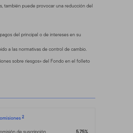
esos, también puede provocar una reducción del
itio está regulado por la
mos reserva del derecho de
e cualquier actualización
ado las Condiciones de Uso
agos del principal o de intereses en su
ido a las normativas de control de cambio.
iones sobre riesgos» del Fondo en el folleto
n Global Advisors
dos Franklin Templeton (en
inversiones operando como
nts provee servicios de
os Franklin, Templeton y
ionales separadas.
dos, asesores
2
omisiones
omisión de suscripción
5,75%