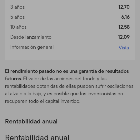
Templeton (en adelante "Fondo(s)"). Franklin
3 años
12,70
Resources, Inc. [NYSE: BEN] es una organización global
de inversiones operando como Franklin Templeton
5 años
6,16
Investments. A través de varias entidades, Franklin
10 años
12,58
Templeton Investments provee servicios de inversión,
Desde lanzamiento
12,09
de accionista y de distribución tanto globales como en
Estados Unidos a los Fondos Franklin, Templeton y
Información general
Vista
Franklin Mutual Series y a cuentas institucionales, al
igual que servicios de cuentas internacionales
separadas.
El rendimiento pasado no es una garantía de resultados
futuros.
El valor de las acciones del fondo y las
Información para ciertos
rentabilidades obtenidas de ellas pueden sufrir oscilaciones
corredores calificados,
al alza o a la baja, y es posible que los inversionistas no
recuperen todo el capital invertido.
asesores profesionales e
inversionistas
Rentabilidad anual
Este sitio está dirigido a ciertos sub distribuidores
Rentabilidad anual
calificados que tienen clientes que residen fuera de los