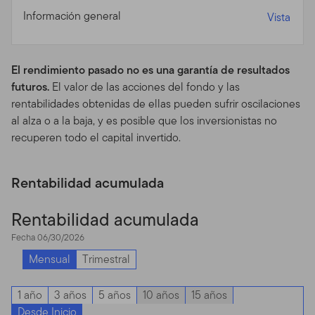
cualquier otro material o información protegido, a través
Información general
Vista
de medios que no están provistos por otros con ese
objetivo para su uso específico. Los individuos que
intenten acceder sin autorización a estas áreas pueden
El rendimiento pasado no es una garantía de resultados
quedar sujetos a un proceso criminal y/o civil.
futuros.
El valor de las acciones del fondo y las
rentabilidades obtenidas de ellas pueden sufrir oscilaciones
Prospectos, Desempeño y
al alza o a la baja, y es posible que los inversionistas no
Riesgos de Inversión de
recuperen todo el capital invertido.
los Fondos
Rentabilidad acumulada
Prospecto.
Para más información sobre cualquiera de
nuestros fondos ofrecidos, favor contactar a su
Rentabilidad acumulada
representante registrado (asesor financiero) y obtenga
Fecha 06/30/2026
un prospecto o baje un prospecto que contiene
Mensual
Trimestral
información importante sobre los objetivos de inversión
de los fondos, cargos por ventas, gastos y
consideraciones sobre el riesgo involucrado. Debe leer
1 año
3 años
5 años
10 años
15 años
el prospecto cuidadosamente antes de invertir o enviar
Desde Inicio