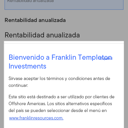
Rentabilidad anualizada
Rentabilidad anualizada
Rentabilidad anualizada
Fecha 06/30/2026
Español
Mensual
Trimestral
Bienvenido a Franklin Templeton
Español
Chart
Investments
25
Iniciar sesión
Bar chart with 2 data series.
Sírvase aceptar los términos y condiciones antes de
The chart has 1 X axis displaying categories.
20
ID de usuario
continuar:
The chart has 1 Y axis displaying values. Data ranges from 6.8 to
15
Este sitio está destinado a ser utilizado por clientes de
Contraseña
Offshore Americas. Los sitios alternativos específicos
del país se pueden seleccionar desde el menú en
10
www.franklinresources.com.
5
¿Es Ud. nuevo en nuestro sitio?