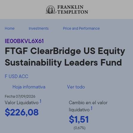
Volver al contenido
Home
Investments
Price and Performance
IE00BKVL6X61
FTGF ClearBridge US Equity
Sustainability Leaders Fund
F USD ACC
Hoja informativa
Ver todo
Fecha 07/09/2026
1
Valor Liquidativo
Cambio en el valor
$226,08
1
liquidativo
$1,51
(0,67%)