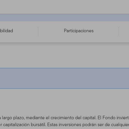
 ACC - IE00BG1D7R55
bilidad
Participaciones
 a largo plazo, mediante el crecimiento del capital. El Fondo invie
 capitalización bursátil. Estas inversiones podrán ser de cualqui