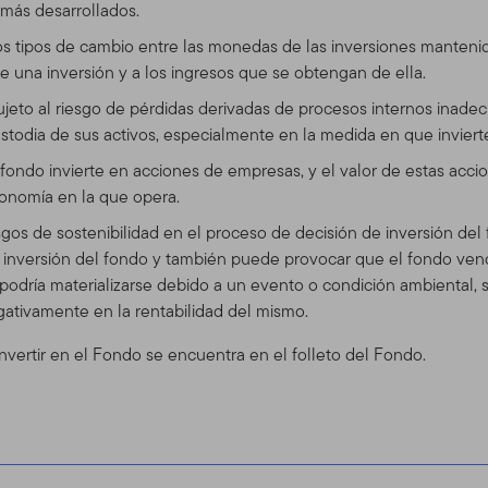
 más desarrollados.
s disponibles en el este Sitio. El uso que usted realice de este S
os tipos de cambio entre las monedas de las inversiones manteni
 de Uso en vigor en la fecha en que usted accede al Sitio. Hace
 una inversión y a los ingresos que se obtengan de ella.
diciones de Uso en cualquier momento, sin aviso previo. La fecha d
 Contenidos. Si usted utiliza el Sitio después de que se han envi
ujeto al riesgo de pérdidas derivadas de procesos internos inadec
o a las Condiciones de Uso con la actualización.
stodia de sus activos, especialmente en la medida en que invierte
 fondo invierte en acciones de empresas, y el valor de estas ac
 Sitio
conomía en la que opera.
 servicio y para propósitos informativos solamente, por Templeto
iesgos de sostenibilidad en el proceso de decisión de inversión d
 (En adelante, " TGAL" o "nosotros") –no está provisto por los fon
e inversión del fondo y también puede provocar que el fondo ve
klin Resources, Inc. [NYSE: BEN] es una organización global de 
 podría materializarse debido a un evento o condición ambiental, 
ents. A través de varias entidades, Franklin Templeton Investme
egativamente en la rentabilidad del mismo.
 de distribución tanto globales como en Estados Unidos a los Fond
nvertir en el Fondo se encuentra en el folleto del Fondo.
cuentas institucionales, al igual que servicios de cuentas internac
para ciertos corredores califica
 e inversionistas