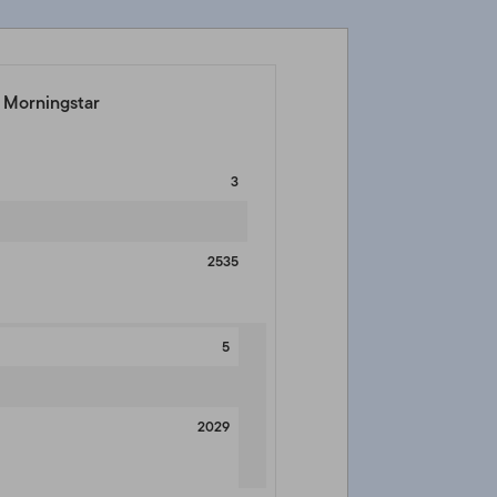
e Morningstar
3
2535
5
2029