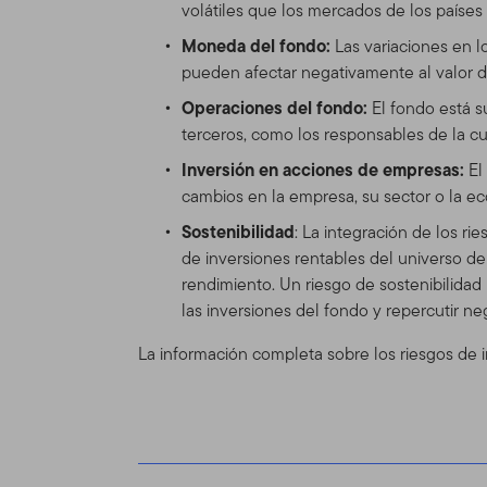
volátiles que los mercados de los países
herramientas e informacione
Moneda del fondo:
Las variaciones en l
versión de las Condiciones
pueden afectar negativamente al valor de
cambiar el Sitio y las Con
se mostrará en la Tabla de
Operaciones del fondo:
El fondo está s
actualizadas, se verá sujet
terceros, como los responsables de la cu
Inversión en acciones de empresas:
El
Espónsor del
cambios en la empresa, su sector o la e
El Sitio se provee como un
Sostenibilidad
: La integración de los r
Distributors, Ltd. (“TGAL”)
de inversiones rentables del universo d
adelante "Fondo(s)"). Fran
rendimiento. Un riesgo de sostenibilidad
Franklin Templeton Investm
las inversiones del fondo y repercutir n
inversión, de accionista y
La información completa sobre los riesgos de i
Franklin Mutual Series y a 
Información 
profesionales