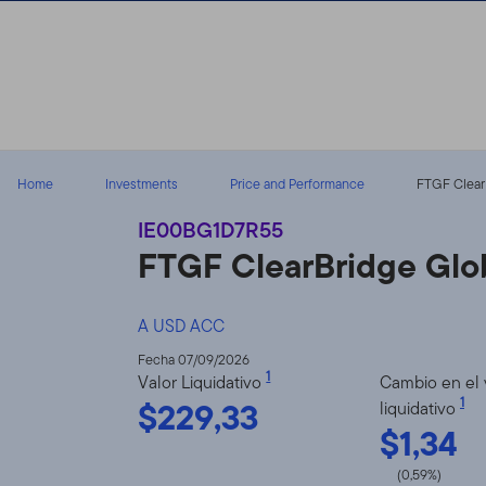
Volver al contenido
Home
Investments
Price and Performance
FTGF ClearB
IE00BG1D7R55
FTGF ClearBridge Glo
A USD ACC
Fecha 07/09/2026
1
Valor Liquidativo
Cambio en el 
$229,33
1
liquidativo
$1,34
(0,59%)