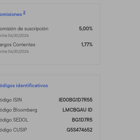
n fuera de los Estados
tos Franklin Templeton
2
omisiones
tio no está dirigido a
se, por favor visite
omisión de suscripción
5,00%
vicios disponibles
echa 06/30/2026
argos Corrientes
1,77%
echa 06/30/2026
 un acción o bono, o
tud, oferta, compra o venta
de las restricciones de
ro asesor profesional.
ódigos identificativos
s en Línea
ódigo ISIN
IE00BG1D7R55
que haya acordado lo
ódigo Bloomberg
LMCBGAU ID
ódigo SEDOL
BG1D7R5
tos de Franklin Templeton
ódigo CUSIP
G5S474652
 de Franklin Templeton que