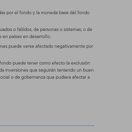
itio está regulado por la
das por el fondo y la moneda base del fondo
mos reserva del derecho de
e cualquier actualización
ado las Condiciones de Uso
uados o fallidos, de personas o sistemas, o de
 en países en desarrollo.
ciones puede verse afectado negativamente por
n Global Advisors
el fondo puede tener como efecto la exclusión
dos Franklin Templeton (en
nda inversiones que seguirán teniendo un buen
inversiones operando como
social o de gobernanza que pudiera afectar a
nts provee servicios de
os Franklin, Templeton y
ionales separadas.
dos, asesores