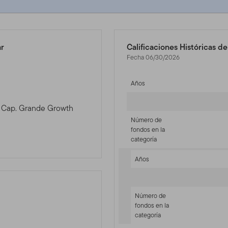
ar
Calificaciones Históricas d
Fecha 06/30/2026
Años
al Cap. Grande Growth
Número de
fondos en la
categoría
Años
Número de
fondos en la
categoría
-sr-equity]