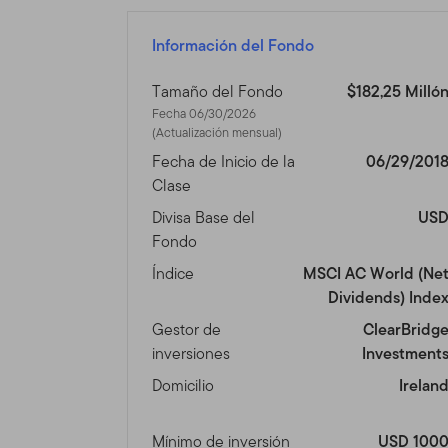
Este sitio está dirigido a c
Unidos y tienen inversione
Información del Fondo
que residen fuera de los E
inversionistas que reside
Tamaño del Fondo
$182,25 Milló
nuestro otro sitio
www.fran
Fecha 06/30/2026
legalmente en los Estados
(Actualización mensual)
Fecha de Inicio de la
06/29/201
Nada en este Sitio será co
Clase
cualquier otro producto o s
Divisa Base del
US
esté fuera de las leyes de
Fondo
venta, por favor consulte 
Índice
MSCI AC World (Ne
Uso Autoriza
Dividends) Inde
Gestor de
ClearBridg
Uso Personal.
Este Sitio e
inversiones
Investment
contrario por escrito.
Domicilio
Irelan
Este Sitio está dirigido a
productos y que residen fu
Mínimo de inversión
USD 100