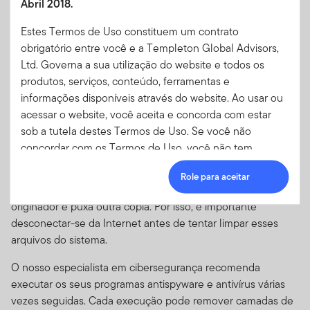
Abril 2018.
Programas antivírus e antispyware que procuram e
destroem spywares estão disponíveis para ajudar a manter
Estes Termos de Uso constituem um contrato
esse tipo de ameaça fora do seu sistema. Mas saiba que
obrigatório entre você e a Templeton Global Advisors,
vírus e spywares não são fáceis de eliminar.
Ltd. Governa a sua utilização do website e todos os
produtos, serviços, conteúdo, ferramentas e
Por exemplo, os programas de spyware geralmente atingem
informações disponíveis através do website. Ao usar ou
o seu computador como um todo, não se restringindo a
acessar o website, você aceita e concorda com estar
programas individuais. Assim, quando o spyware A invade
sob a tutela destes Termos de Uso. Se você não
sua máquina, os spywares B, C, D e E também podem se
concordar com os Termos de Uso, você não tem
infiltrar e encontrar um lugar para se esconder. Além de
permissão para acessar ou utilizar este website.
espionar você, esses programas espionam uns aos outros.
Role para aceitar
Aceitação dos Termos de
Se o spyware A for excluído, o spyware B alcança o
originador e puxa outra cópia. Por isso, é importante
Uso e suas Atualizações
desconectar-se da Internet antes de tentar limpar esses
arquivos do sistema.
Esse Contrato de Termos de Uso ("Termos de Uso")
atesta os termos e condições sob os quais você pode
O nosso especialista em cibersegurança recomenda
utilizar o website localizado em
executar os seus programas antispyware e antivírus várias
www.templetonoffshore.com e todos os produtos,
vezes seguidas. Cada execução pode remover camadas de