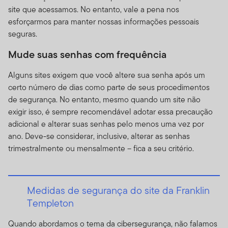
monitorar qualquer uso deste Site, ou seu uso deste
site que acessamos. No entanto, vale a pena nos
Site e suas Comunicações. Ao usar o Site, você aceita
esforçarmos para manter nossas informações pessoais
nosso direito de acesso, arquivo ou monitoramento para
seguras.
garantir qualidade no serviço ou para avaliar o Site, a
segurança do Site, o compliance com os Termos de Uso
Mude suas senhas com frequência
ou qualquer outra razão. Você concorda que nossas
Alguns sites exigem que você altere sua senha após um
atividades de monitoramento não lhe concederá direito
certo número de dias como parte de seus procedimentos
a nenhuma causa de ação ou outro direito relativo à
de segurança. No entanto, mesmo quando um site não
maneira em que monitorarmos seu uso do Site e que
exigir isso, é sempre recomendável adotar essa precaução
aplicarmos ou falhemos em aplicar esses Termos de
adicional e alterar suas senhas pelo menos uma vez por
Uso. Você concorda ainda que em nenhum caso a
ano. Deve-se considerar, inclusive, alterar as senhas
Franklin Templeton será responsável por quaisquer
trimestralmente ou mensalmente – fica a seu critério.
danos causados por você como resultado de nossas
ações de monitoramento.
Direitos Autorais, Marca
Medidas de segurança do site da Franklin
Registrada e outros
Templeton
Direitos de Propriedade
Quando abordamos o tema da cibersegurança, não falamos