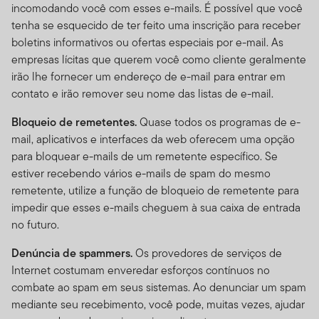
incomodando você com esses e-mails. É possível que você
ou aparelhos que sejam programados para prover
tenha se esquecido de ter feito uma inscrição para receber
acesso de alta velocidade, automatizado e repetido, a
boletins informativos ou ofertas especiais por e-mail. As
menos que esses recursos sejam aprovados por nós.
empresas lícitas que querem você como cliente geralmente
irão lhe fornecer um endereço de e-mail para entrar em
Áreas Protegidas por Senha.
Acessos a áreas seguras
contato e irão remover seu nome das listas de e-mail.
ou protegidas por senha do Site são restringidos apenas
a usuários autorizados. Você não pode obter ou tentar
Bloqueio de remetentes.
Quase todos os programas de e-
obter acesso não autorizado a essas partes do Site, ou a
mail, aplicativos e interfaces da web oferecem uma opção
qualquer outro material ou informação através de
para bloquear e-mails de um remetente específico. Se
quaisquer meios não intencionalmente disponibilizados
estiver recebendo vários e-mails de spam do mesmo
por nós para uso específico. Indivíduos não autorizados
remetente, utilize a função de bloqueio de remetente para
tentando acessar, ou mesmo acessando estas áreas
impedir que esses e-mails cheguem à sua caixa de entrada
podem estar sujeitos a processos civis ou criminais.
no futuro.
Prospectos dos Fundos,
Denúncia de spammers.
Os provedores de serviços de
Performance, e Riscos de
Internet costumam enveredar esforços contínuos no
combate ao spam em seus sistemas. Ao denunciar um spam
Investimento
mediante seu recebimento, você pode, muitas vezes, ajudar