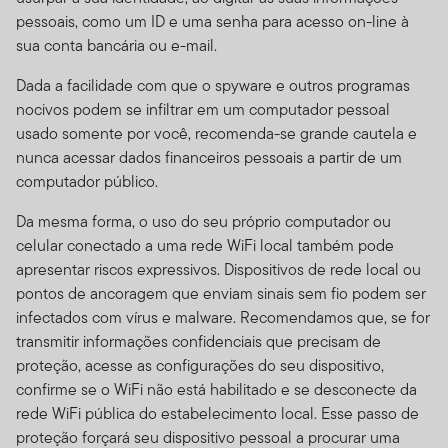
institucionais, bem como contas de serviço de
pessoais, como um ID e uma senha para acesso on-line à
gerenciamento separadas.
sua conta bancária ou e-mail.
Informações para certos
Dada a facilidade com que o spyware e outros programas
nocivos podem se infiltrar em um computador pessoal
negociadores qualificados
usado somente por você, recomenda-se grande cautela e
e autorizados, consultores
nunca acessar dados financeiros pessoais a partir de um
computador público.
e investidores
Da mesma forma, o uso do seu próprio computador ou
Este site é destinado a certos sub-distribuidores
celular conectado a uma rede WiFi local também pode
autorizados que tenham clientes que residam fora dos
apresentar riscos expressivos. Dispositivos de rede local ou
Estados Unidos e tenham investimentos nos produtos
pontos de ancoragem que enviam sinais sem fio podem ser
da Franklin Templeton, bem como investidores dos
infectados com vírus e malware. Recomendamos que, se for
produtos Franklin Templeton que também residam fora
transmitir informações confidenciais que precisam de
dos EUA, e também certos consultores profissionais
proteção, acesse as configurações do seu dispositivo,
qualificados.
Este website não é de forma alguma
confirme se o WiFi não está habilitado e se desconecte da
destinado a investidores residentes nos Estados
rede WiFi pública do estabelecimento local. Esse passo de
Unidos.
Se você for um investidor norte-americano, por
proteção forçará seu dispositivo pessoal a procurar uma