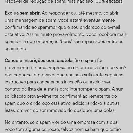
razoável de redução de spam, mas não são 100% eficazes.
você não pode usar o Site de qualquer maneira que
Exclua sem abrir.
Ao responder ou, até mesmo, ao abrir
possa prejudicar ou sobrecarregar qualquer servidor da
uma mensagem de spam, você estará eventualmente
Franklin Templeton , ou qualquer rede conectada a um
confirmando ao spammer que o seu endereço de e-mail
servidor da Franklin Templeton. Você não pode usar o
está ativo. Assim, muito provavelmente, você receberá mais
Site de nenhuma forma que possa interferir com o uso
spams – já que endereços “bons” são repassados entre os
do site por qualquer outra parte.
spammers.
Meios de Acesso.
De forma geral, este site deve ser
Cancele inscrições com cautela.
Se o spam for
visto através de um browser tradicional de web, com
proveniente de uma empresa ou de um indivíduo que você
resolução de tela de 640 por 480 pixels ou mais, como
não conhece, é provável que não seja suficiente seguir as
o Netscape Navigator 6.1 ou o Microsoft Internet
instruções para cancelar sua inscrição ou excluir seu
Explorer® 5.5. Apesar de você poder usar outros meios
contato da lista de e-mails para interromper o spam. A sua
para navegar no Site, tenha em mente que ele pode
solicitação provavelmente confirmará ao remetente do
não aparecer da forma mais correta através desses
spam que o endereço está ativo, adicionando-o à outras
outros métodos de acesso, e você só vai utilizá-los por
listas, em vez de ser removido de qualquer uma delas.
sua própria conta e risco. Você é responsável por definir
os padrões de cache de seu navegador de forma a
No entanto, se o spam vier de uma empresa com a qual
garantir que você esteja recebendo os dados mais
você tem alguma conexão, talvez nem saibam que estão
recentes. Você não deve usar o site através de recursos