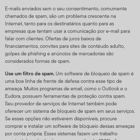
investimentos. Enquanto algumas das ferramentas
E-mails enviados sem o seu consentimento, comumente
disponíveis no Site pode prover análises financeiras e
chamados de spam, são um problema crescente na
de investimentos através do uso de suas próprias
Internet, tanto para os destinatários quanto para as
convicções pessoais, esses resultados não devem ser
empresas que tentam usar a comunicação por e-mail para
encarados como nossos conselhos ou recomendações
falar com clientes. Ofertas de juros baixos de
de investimento. A não ser que esteja especialmente
financiamentos, convites para sites de contéudo adulto,
especificado, você sozinho é o único responsável por
golpes de phishing e anúncios de mercadorias são
determinar se um investimento, título, estratégia ou
considerados formas de spam.
produto/serviço é apropriado ou conveniente a você,
baseado em seus objetivos de investimento e situação
Use um filtro de spam.
Um software de bloqueio de spam é
financeira pessoal. Você deve consultar um advogado
uma boa linha de frente de defesa contra esse tipo de
ou profissional fiscal sobre sua situação relativa a leis e
ameaça. Muitos programas de email, como o Outlook e o
impostos.
Eudora, possuem ferramentas de proteção contra spam.
Seu provedor de serviços de Internet também pode
Utilização Proibida e Meios
oferecer um sistema de bloqueio de spam em seus serviços.
de Acesso
Se essas opções não estiverem disponíveis, procure
comprar e instalar um software de bloqueio dessas ameaças
Utilização Proibida.
Porque todos os servidores têm um
por conta própria. Esses sistemas fazem um trabalho
limite de capacidade e são usados por muitas pessoas,