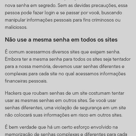
prover tais Comunicações, você está nos dizendo que
nova senha em segredo. Sem as devidas precauções, essa
possui todos os direitos dela. isso significa que você a
pessoa pode fazer login e se passar por você, buscando
partir de então garante à Franklin Templeton uma
manipular informações pessoais para fins criminosos ou
licença perpétua, mundial irrevogável e livre de
maliciosos.
royalties para editar, reproduzir, revelar, transmitir,
publicar ou postar sua Comunicação ou no Site ou em
Não use a mesma senha em todos os sites
outro lugar, sem que haja dívida ou obrigação para com
É comum acessarmos diversos sites que exigem senha.
você. A Franklin Templeton é livre para utilizar qualquer
Embora ter a mesma senha para todos os sites seja tentador
idéia conceito, know-how ou técnicas obtidas através de
para a nossa memória, devemos usar senhas diferentes e
sua Comunicação não solicitada para qualquer fim,
complexas para cada site no qual acessamos informações
incluindo mas não limitando-se a desenvolver e
financeiras pessoais.
comercializar produtos. A menos que digamos o
contrário em nosso Site ou em nossa Política de
Hackers que roubam senhas de um site costumam tentar
Privacidade, qualquer comunicação que você envie por
usar as mesmas senhas em outros sites. Se você usar
e-mail ou transmita pelo Site pode ser tratada por nós
senhas diferentes, uma violação de segurança em um site
como não confidencial e sem direito de propriedade.
não colocará suas informações em risco em outros sites.
Monitoramento do Uso.
Nós nos reservamos o direito,
É bem verdade que há um certo esforço envolvido na
mas não temos a obrigação, de acessar, arquivar ou
memorização de senhas complexas e diferentes para cada