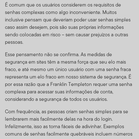
riscos que incluem a possível perda da quantia principal
É comum que os usuários considerem os requisitos de
investida.
senhas complexas como algo inconveniente. Muitos
inclusive pensam que deveriam poder usar senhas simples
Riscos de Investimento.
Todos os fundos estão sujeitos
caso assim desejem, pois são suas próprias informações
a certos riscos. De forma geral, investimentos que
sendo colocadas em risco – sem causar prejuízos a outras
oferecem potencial de retorno mais alto estão
pessoas.
acompanhados de um grau maior de risco. Ações e
outros títulos que representam direitos de propriedade
Esse pensamento não se confirma. As medidas de
em uma corporação historicamente tiveram melhor
segurança em sites têm a mesma força que seu elo mais
performance que outras classes de ativos a longo
fraco, e até mesmo um único usuário com uma senha fraca
prazo, mas tendem a flutuar de forma mais dramática
representa um elo fraco em nosso sistema de segurança. É
num período mais curto. Títulos e outras obrigações de
por essa razão que a Franklin Templeton requer uma senha
dívida são afetados pela credibilidade de seus
complexa para acessar suas informações de conta,
emissores e mudanças nas taxas de juros, com os
considerando a segurança de todos os usuários.
preços frequentemente declinando à medida que a
Com frequência, as pessoas criam senhas simples para se
taxa de juros sobe. Títulos menos cotados de alta renda
lembrarem mais facilmente delas na hora do login.
de forma geral têm mudanças de preços muito maiores
Infelizmente, isso as torna fáceis de adivinhar. Exemplos
e maiores riscos também. Investimento estrangeiro,
comuns de senhas facilmente quebráveis incluem números
especialmente em países em desenvolvimento,