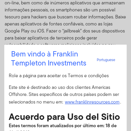
on-line, bem como de inúmeros aplicativos que armazenam
informações pessoais, os smartphones são um possível
tesouro para hackers que buscam roubar informações. Baixe
apenas aplicativos de fontes confiáveis, como as lojas
Google Play ou iOS. Fazer o “jailbreak” dos seus dispositivos
para baixar aplicativos de terceiros pode gerar
vulnerabilidade a softwares maliciosos incluídos no seu
Bem vindo à Franklin
download.
Portuguese
Templeton Investments
No entanto, você não precisa baixar algo para que
programas maliciosos encontrem o caminho do seu sistema.
Role a página para aceitar os Termos e condições
Alguns deles podem se infiltrar no seu computador sem
qualquer ação de sua parte: basta apenas visitar um site que
Este site é destinado ao uso dos clientes Americas
não tenha tomado as medidas adequadas para impedir que
Offshore. Sites específicos de outros países podem ser
hackers acionem esses “drive-by” downloads. O nosso site
selecionados no menu em:
www.franklinresources.com
.
possui as medidas de segurança necessárias para combater
esse tipo de atividade.
Acuerdo para Uso del Sitio
Mantenha seu sistema limpo
Estes termos foram atualizados por último em: 18 de