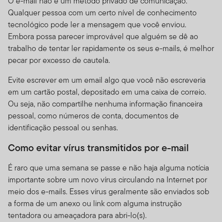
O e-mail não é um método privado de comunicação.
formalmente acordado condições diferentes.
Qualquer pessoa com um certo nível de conhecimento
Esse site é dirigido a certos negociadores qualificados
tecnológico pode ler a mensagem que você enviou.
que possuem clientes com investimentos nos produtos
Embora possa parecer improvável que alguém se dê ao
Franklin Templeton, e que morem fora dos Estados
trabalho de tentar ler rapidamente os seus e-mails, é melhor
Unidos. Também dirigido a investidores dos produtos
pecar por excesso de cautela.
Franklin Templeton que residam fora dos EUA. Se você
Evite escrever em um email algo que você não escreveria
escolher acessar esse site de lugares de dentro dos
em um cartão postal, depositado em uma caixa de correio.
Estados Unidos, o faz por seu próprio risco e iniciativa, e
Ou seja, não compartilhe nenhuma informação financeira
é responsável pelo cumprimento de todas as leis
pessoal, como números de conta, documentos de
aplicáveis.
identificação pessoal ou senhas.
Sua Conta de Acesso Online.
Se você mantiver uma
Como evitar vírus transmitidos por e-mail
conta de acesso através de nosso Site, é responsável
único por manter a confiabilidade de sua conta e de sua
É raro que uma semana se passe e não haja alguma notícia
senha (ou Número de Identificação Pessoal - PIN) e por
importante sobre um novo vírus circulando na Internet por
controlar o acesso em seu computador. Você concorda
meio dos e-mails. Esses vírus geralmente são enviados sob
em assumir todas as responsabilidades do que ocorrer
a forma de um anexo ou link com alguma instrução
dentro de sua conta e do uso da senha sob sua
tentadora ou ameaçadora para abri-lo(s).