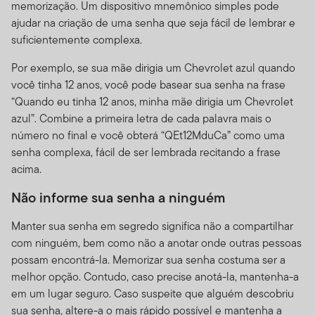
memorização. Um dispositivo mnemônico simples pode
investidores atuais ou anteriores; nossa política com
ajudar na criação de uma senha que seja fácil de lembrar e
respeito ao uso desta informação; e as medidas que
suficientemente complexa.
tomamos para resguardar a informação.
Por exemplo, se sua mãe dirigia um Chevrolet azul quando
Transmissão de Informação Pessoal.
Seu uso do Site
você tinha 12 anos, você pode basear sua senha na frase
pode envolver a transmissão de informação, incluindo
“Quando eu tinha 12 anos, minha mãe dirigia um Chevrolet
dados pessoalmente identificáveis. Você consente a
azul”. Combine a primeira letra de cada palavra mais o
informação de tais informações através de meios
número no final e você obterá “QEt12MduCa” como uma
eletrônicos pela Internet e este consentimento estará
senha complexa, fácil de ser lembrada recitando a frase
sendo efetivo a cada vez que você usar o Site.
acima.
Comunicação Não Solicitada.
Nós recebemos com
Não informe sua senha a ninguém
prazer seu feedback sobre o Site, e usaremos esses
dados para melhorá-lo. Se você nos enviar idéias não
Manter sua senha em segredo significa não a compartilhar
solicitadas ou material de qualquer tipo
com ninguém, bem como não a anotar onde outras pessoas
("Comunicações") e nós o usarmos para desenvolver ou
possam encontrá-la. Memorizar sua senha costuma ser a
vender produtos, serviços, conteúdo, ferramentas ou
melhor opção. Contudo, caso precise anotá-la, mantenha-a
informação, você está concordando que possamos
em um lugar seguro. Caso suspeite que alguém descobriu
fazê-lo sem lhe compensar de qualquer forma. Ao nos
sua senha, altere-a o mais rápido possível e mantenha a