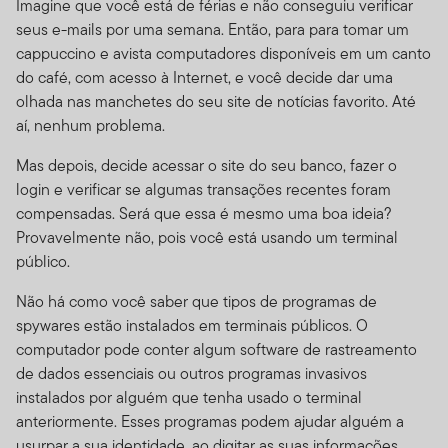
Site a qualquer momento, sem aviso prévio. A data da
Imagine que você está de férias e não conseguiu verificar
emenda/alteração estará exibida no Índice de
seus e-mails por uma semana. Então, para para tomar um
Conteúdo. Se você usar o Site depois dos Termos de
cappuccino e avista computadores disponíveis em um canto
Uso acrescentados serem postados, estará pressuposto
do café, com acesso à Internet, e você decide dar uma
que concordou com os Termos de Uso, conforme
olhada nas manchetes do seu site de notícias favorito. Até
corrigido.
aí, nenhum problema.
Responsabilidade do Site
Mas depois, decide acessar o site do seu banco, fazer o
login e verificar se algumas transações recentes foram
Esse Site é provido como um serviço, e para fins
compensadas. Será que essa é mesmo uma boa ideia?
exclusivamente de informação, pela Templeton Global
Provavelmente não, pois você está usando um terminal
Advisors Distributors, Ltd. ("TGAL" ou "Nós") – não é
público.
mantido pelos Fundos da Franklin. A Franklin
Resources, Inc. [NYSE: BEN] é uma organização de
Não há como você saber que tipos de programas de
investimento global que opera como Franklin
spywares estão instalados em terminais públicos. O
Templeton Investments. Através de várias entidades da
computador pode conter algum software de rastreamento
Franklin Templeton, a Franklin Templeton Investments
de dados essenciais ou outros programas invasivos
provê investimento nos Estados Unidos e globalmente
instalados por alguém que tenha usado o terminal
a acionistas, bem como serviços do tipo Franklin,
anteriormente. Esses programas podem ajudar alguém a
Templeton and Franklin Mutual Series Funds e contas
usurpar a sua identidade, ao digitar as suas informações