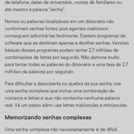
de telefone, datas de aniversário, nomes de familiares ou
possuem riscos adicionais como a moeda, a volatilidade
até mesmo a palavra “senha”.
do mercado e as instabilidades políticas e sociais. Esses
riscos e outros riscos particulares a que os fundos estão
Nomes ou palavras localizáveis em um dicionário não
sujeitos, como os especializados por setor da indústria
conformam senhas fortes, pois agentes maliciosos
ou uso de títulos complexos, estão discutidos nos
conseguem adivinhá-las facilmente. Existem programas de
prospectos de cada fundo.
software que se destinam apenas a decifrar senhas. Versões
Privacidade, Transmissão
básicas desses programas podem tentar 2,7 milhões de
combinações de letras por segundo. Não demora muito
de Informação Pessoal,
para tentar todas as palavras do dicionário a uma taxa de 2,7
milhões de palavras por segundo.
Comunicação Não
Para dificultar a descoberta ou quebra da sua senha, crie
Solicitada e
uma senha complexa que inclua uma combinação de
Monitoramento do Uso
números e letras e que não contenha nenhuma palavra
real. Vá um passo além: use letras maiúsculas e minúsculas.
Política de Privacidade.
Para investidores individuais
Memorizando senhas complexas
de nossos Fundos, por favor leia nossa Política de
Privacidade para um resumo sobre as informações
Uma senha complexa não necessariamente é de difícil
pessoais privadas que podemos coletar e manter sobre