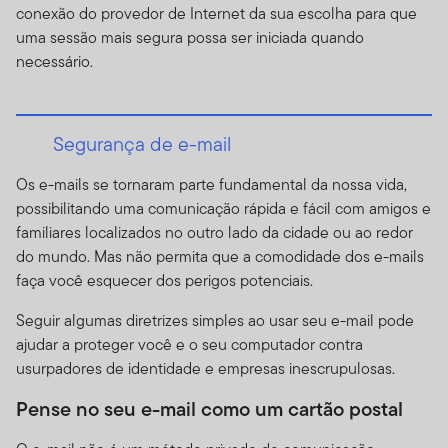
favor visite nosso outro website,
conexão do provedor de Internet da sua escolha para que
www.franklintempleton.com
, para assistência com
uma sessão mais segura possa ser iniciada quando
produtos e serviços legalmente disponíveis nos EUA.
necessário.
Nada neste Site deve ser considerado como uma
solicitação para que se compra ou se ofereça para
Segurança de e-mail
venda um título, ou qualquer outro produto ou serviço,
para qualquer pessoa em qualquer jurisdição em que tal
Os e-mails se tornaram parte fundamental da nossa vida,
solicitação, oferta, compra ou venda seja considerada
possibilitando uma comunicação rápida e fácil com amigos e
ilegal pelas leis de tal jurisdição. SE VOCÊ ESTIVER EM
familiares localizados no outro lado da cidade ou ao redor
DÚVIDA sobre qualquer uma das restrições de venda,
do mundo. Mas não permita que a comodidade dos e-mails
por favor consulte o seu corretor, advogado, contador,
faça você esquecer dos perigos potenciais.
gerente de banco ou consultor particular.
Seguir algumas diretrizes simples ao usar seu e-mail pode
Uso Autorizado, Usuários e
ajudar a proteger você e o seu computador contra
Conta de Acesso Online
usurpadores de identidade e empresas inescrupulosas.
Pense no seu e-mail como um cartão postal
Uso pessoal.
Esse Site existe apenas para seu uso
pessoal e não comercial, a menos que tenhamos