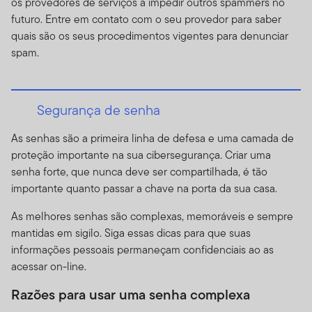
os provedores de serviços a impedir outros spammers no
Disponibilidade de Prospectos.
Para mais informações
futuro. Entre em contato com o seu provedor para saber
sobre qualquer um dos fundos oferecidos, por favor
quais são os seus procedimentos vigentes para denunciar
contate seu representante designado (consultor
spam.
financeiro) e obtenha um prospecto, ou faça o
download de um prospecto, que contém informações
importantes sobre os objetivos de cada fundo de
investimento, taxas de venda, despesas e
Segurança de senha
considerações sobre risco. Você deve ler os prospectos
As senhas são a primeira linha de defesa e uma camada de
com cuidado antes de investir ou enviar dinheiro.
proteção importante na sua cibersegurança. Criar uma
Performance dos Fundos.
O retorno de investimento e
senha forte, que nunca deve ser compartilhada, é tão
o valor principal dos fundos vai flutuar com as
importante quanto passar a chave na porta da sua casa.
condições de mercado, e você pode ter um ganho ou
As melhores senhas são complexas, memoráveis e sempre
perda quando você vender suas cotas. O valor das
mantidas em sigilo. Siga essas dicas para que suas
cotas dos Fundos e a renda acumulada nas cotas, se
informações pessoais permaneçam confidenciais ao as
existir, pode subir ou cair.
Performance anterior não
acessar on-line.
garante resultados futuros.
Fundos e outros produtos
de investimento não são depósitos ou obrigações
Razões para usar uma senha complexa
garantidas por instituições financeiras, e estão sujeitos a