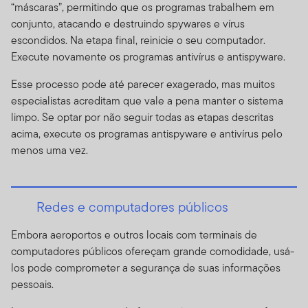
serviços, conteúdo, ferramentas e informações
“máscaras”, permitindo que os programas trabalhem em
disponíveis através do website (referidos coletivamente
conjunto, atacando e destruindo spywares e vírus
como "Site" ou "Conteúdo do Site").
Por favor, leia os
escondidos. Na etapa final, reinicie o seu computador.
termos de uso cuidadosamente.
Ao acessar, navegar ou
Execute novamente os programas antivírus e antispyware.
usar o Site, você informa que já leu, entendeu e
Esse processo pode até parecer exagerado, mas muitos
concordou em estar legalmente vinculado a estes
especialistas acreditam que vale a pena manter o sistema
Termos de Uso.
limpo. Se optar por não seguir todas as etapas descritas
Estes Termos de Uso funcionam como adição a
acima, execute os programas antispyware e antivírus pelo
quaisquer outros acordos entre você e nós, incluindo
menos uma vez.
qualquer termo ou acordo de cliente ou de sua conta,
bem como quaisquer outros termos que regulem o seu
uso dos produtos, serviços, informação e conteúdo da
Redes e computadores públicos
Franklin Templeton ou de qualquer outros terceiros
(companhias não afiliadas a nós) que estejam
Embora aeroportos e outros locais com terminais de
disponíveis nesse Site. O seu uso desse Site é
computadores públicos ofereçam grande comodidade, usá-
governado pela versão dos Termos de Uso válidos na
los pode comprometer a segurança de suas informações
data do acesso ao Site feito por você. Nós nos
pessoais.
reservamos o direito de mudar os Termos de Uso do