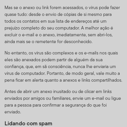
conduta ou negligência. Notifique-nos imediatamente
se você tomar consciência de algum tipo de perda,
Mas se o anexo ou link forem acessados, o vírus pode fazer
exibição/uso não autorizado ou roubo de sua senha.
quase tudo: desde o envio de cópias de si mesmo para
todos os contatos em sua lista de endereços até um
Não há pedidos.
Nada neste Site deve ser considerado
prejuízo completo do seu computador. A melhor ação é
como um pedido de compra, ou oferta e venda, ou
excluir o e-mail e o anexo, imediatamente, sem abri-los,
ainda recomendação para algum título, produto ou
ainda mais se o remetente for desconhecido.
serviço para qualquer pessoa em qualquer jurisdição
em que tal solicitação, oferta, compra ou venda seja
No entanto, os vírus são complexos e os e-mails nos quais
considerada ilegal pelas leis de tal jurisdição.
eles são anexados podem partir de alguém da sua
confiança, que, em sã consciência, nunca lhe enviaria um
Não há recomendação de investimentos ou
vírus de computador. Portanto, de modo geral, vale muito a
consultoria pessoal; uso das ferramentas.
Este site não
pena ficar em alerta quanto a anexos e links compartilhados.
pretende oferecer qualquer consultoria sobre impostos,
aspectos legais, seguros ou dicas de investimento, e
Antes de abrir um anexo inusitado ou de clicar em links
nada nesse Site deve ser visto como uma
enviados por amigos ou familiares, envie um e-mail ou ligue
recomendação, de nossa parte ou da de terceiros, para
para a pessoa para confirmar a segurança do que foi
que se adquira ou se abra mão de qualquer título ou
enviado.
investimento, ou ainda um incentivo para que se
Lidando com spam
participe de qualquer estratégia ou transação ligadas a