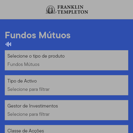
Ir para o índice
Fundos Mútuos
Fundos Mútuos
Selecione o tipo de produto
Fundos Mútuos
Selecione para filtrar
Tipo de Activo
Selecione para filtrar
Selecione para filtrar
Gestor de Investimentos
Selecione para filtrar
Selecione para filtrar
Classe de Acções