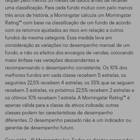
requer pelo menos 36 meses de dados antes de receber
Estes Termos de Uso funcionam como adição a
uma classificação. Para cada fundo mútuo com pelo menos
quaisquer outros acordos entre você e nós, incluindo
três anos de história, a Morningstar calcula um Morningstar
qualquer termo ou acordo de cliente ou de sua conta,
Rating™ com base na classificação de um fundo de acordo
bem como quaisquer outros termos que regulem o seu
com os retornos ajustados ao risco em relação a outros
uso dos produtos, serviços, informação e conteúdo da
fundos da mesma categoria. Essa medida leva em
Franklin Templeton ou de qualquer outros terceiros
consideração as variações no desempenho mensal de um
(companhias não afiliadas a nós) que estejam
fundo, e não os efeitos dos encargos de vendas, colocando
disponíveis nesse Site. O seu uso desse Site é
maior ênfase nas variações descendentes e
governado pela versão dos Termos de Uso válidos na
recompensando o desempenho consistente. Os 10% dos
data do acesso ao Site feito por você. Nós nos
melhores fundos em cada classe recebem 5 estrelas, os
reservamos o direito de mudar os Termos de Uso do
seguintes 22,5% recebem 4 estrelas, os 35% que se seguem
Site a qualquer momento, sem aviso prévio. A data da
recebem 3 estrelas, os próximos 22,5% recebem 2 estrelas e
emenda/alteração estará exibida no Índice de
os últimos 10% recebem 1 estrela. A Morningstar Rating™ é
Conteúdo. Se você usar o Site depois dos Termos de
apenas válida para a classe de ativos indicada; outras
Uso acrescentados serem postados, estará pressuposto
classes podem ter características de desempenho
que concordou com os Termos de Uso, conforme
diferentes. O desempenho passado não é um indicador ou
corrigido.
garantia de desempenho futuro.