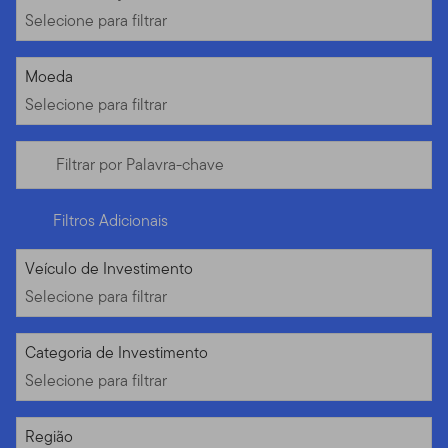
Selecione para filtrar
Selecione para filtrar
Moeda
Selecione para filtrar
Filtrar por Palavra-chave
Filtros Adicionais
Selecione para filtrar
Veículo de Investimento
Selecione para filtrar
Selecione para filtrar
Categoria de Investimento
Selecione para filtrar
Selecione para filtrar
Região