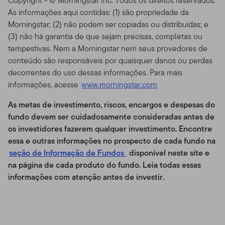
Responsabilidade do Site
Copyright - © Morningstar Inc. Todos os direitos reservados.
As informações aqui contidas: (1) são propriedade da
Esse Site é provido como um serviço, e para fins
Morningstar; (2) não podem ser copiadas ou distribuídas; e
exclusivamente de informação, pela Templeton Global
(3) não há garantia de que sejam precisas, completas ou
Advisors Distributors, Ltd. ("TGAL" ou "Nós") – não é
tempestivas. Nem a Morningstar nem seus provedores de
mantido pelos Fundos da Franklin. A Franklin
conteúdo são responsáveis por quaisquer danos ou perdas
Resources, Inc. [NYSE: BEN] é uma organização de
decorrentes do uso dessas informações. Para mais
investimento global que opera como Franklin
informações, acesse
www.morningstar.com
Templeton Investments. Através de várias entidades da
Franklin Templeton, a Franklin Templeton Investments
As metas de investimento, riscos, encargos e despesas do
provê investimento nos Estados Unidos e globalmente
fundo devem ser cuidadosamente consideradas antes de
a acionistas, bem como serviços do tipo Franklin,
os investidores fazerem qualquer investimento. Encontre
Templeton and Franklin Mutual Series Funds e contas
essa e outras informações no prospecto de cada fundo
na
institucionais, bem como contas de serviço de
seção de Informação de Fundos
disponível neste site e
gerenciamento separadas.
na página de cada produto do fundo. Leia todas essas
informações com atenção antes de investir
.
Informações para certos
negociadores qualificados