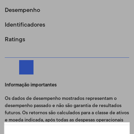
Desempenho
Identificadores
Ratings
Informação importantes
Os dados de desempenho mostrados representam o
desempenho passado e não são garantia de resultados
futuros. Os retornos são calculados para a classe de ativos
e moeda indicada, após todas as despesas operacionais
do Fundo, e refletem o reinvestimento das distribuições.
Portuguese