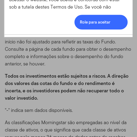
um fundo anterior com um objetivo e política de
8:30 às 17:00 (EST)
sob a tutela destes Termos de Uso. Se você não
investimento substancialmente semelhantes, cujos ativos
concordar com os Termos de Uso, você não tem
Telefones
Login
foram transferidos para o Fundo no início. Os dados de
permissão para acessar ou utilizar este website.
Role para aceitar
800-239-3894 (ligação gratuita nos EUA)
desempenho devem ser usados apenas para fins
Aceitação dos Termos de
888-485-5448 (ligação gratuita no Canadá)
ilustrativos, uma vez que o desempenho antes da data de
727-299-5042 (Internacional)
início não foi ajustado para refletir as taxas do Fundo.
Uso e suas Atualizações
Consulte a página de cada fundo para obter o desempenho
E-mail
completo e informações sobre o desempenho do fundo
Esse Contrato de Termos de Uso ("Termos de Uso")
service.USIntl.franklintempleton@fisglobal.com
anterior, se houver.
atesta os termos e condições sob os quais você pode
utilizar o website localizado em
Todos os investimentos estão sujeitos a riscos. A direção
www.templetonoffshore.com e todos os produtos,
dos valores das cotas do fundo e do rendimento é
serviços, conteúdo, ferramentas e informações
incerta, e os investidores podem não recuperar todo o
disponíveis através do website (referidos coletivamente
valor investido.
como "Site" ou "Conteúdo do Site").
Por favor, leia os
termos de uso cuidadosamente.
Ao acessar, navegar ou
"-" indica sem dados disponíveis.
usar o Site, você informa que já leu, entendeu e
As classificações Morningstar são empregadas ao nível da
concordou em estar legalmente vinculado a estes
classe de ativos, o que significa que cada classe de ativos
Termos de Uso.