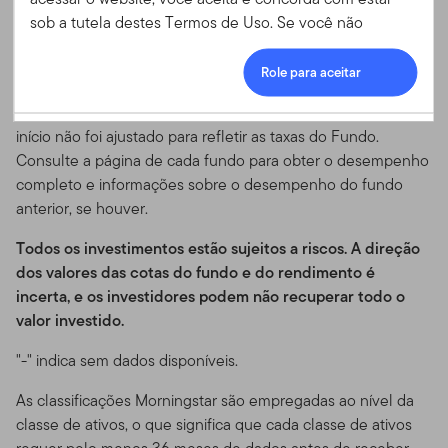
um fundo anterior com um objetivo e política de
8:30 às 17:00 (EST)
sob a tutela destes Termos de Uso. Se você não
investimento substancialmente semelhantes, cujos ativos
concordar com os Termos de Uso, você não tem
Telefones
Login
foram transferidos para o Fundo no início. Os dados de
permissão para acessar ou utilizar este website.
Role para aceitar
800-239-3894 (ligação gratuita nos EUA)
desempenho devem ser usados apenas para fins
Aceitação dos Termos de
888-485-5448 (ligação gratuita no Canadá)
ilustrativos, uma vez que o desempenho antes da data de
727-299-5042 (Internacional)
início não foi ajustado para refletir as taxas do Fundo.
Uso e suas Atualizações
Consulte a página de cada fundo para obter o desempenho
E-mail
completo e informações sobre o desempenho do fundo
Esse Contrato de Termos de Uso ("Termos de Uso")
service.USIntl.franklintempleton@fisglobal.com
anterior, se houver.
atesta os termos e condições sob os quais você pode
utilizar o website localizado em
Todos os investimentos estão sujeitos a riscos. A direção
www.templetonoffshore.com e todos os produtos,
dos valores das cotas do fundo e do rendimento é
serviços, conteúdo, ferramentas e informações
incerta, e os investidores podem não recuperar todo o
disponíveis através do website (referidos coletivamente
valor investido.
como "Site" ou "Conteúdo do Site").
Por favor, leia os
termos de uso cuidadosamente.
Ao acessar, navegar ou
"-" indica sem dados disponíveis.
usar o Site, você informa que já leu, entendeu e
As classificações Morningstar são empregadas ao nível da
concordou em estar legalmente vinculado a estes
classe de ativos, o que significa que cada classe de ativos
Termos de Uso.