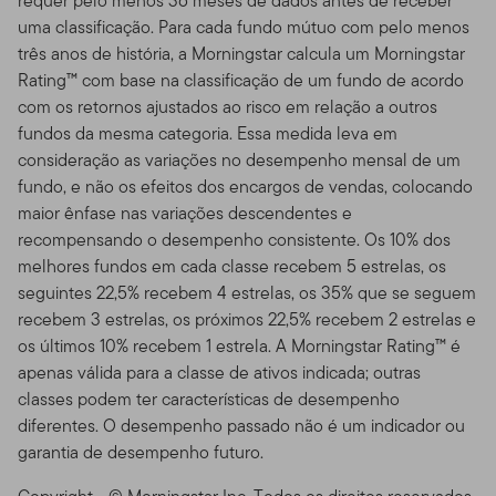
requer pelo menos 36 meses de dados antes de receber
Estes Termos de Uso funcionam como adição a
uma classificação. Para cada fundo mútuo com pelo menos
quaisquer outros acordos entre você e nós, incluindo
três anos de história, a Morningstar calcula um Morningstar
qualquer termo ou acordo de cliente ou de sua conta,
Rating™ com base na classificação de um fundo de acordo
bem como quaisquer outros termos que regulem o seu
com os retornos ajustados ao risco em relação a outros
uso dos produtos, serviços, informação e conteúdo da
fundos da mesma categoria. Essa medida leva em
Franklin Templeton ou de qualquer outros terceiros
consideração as variações no desempenho mensal de um
(companhias não afiliadas a nós) que estejam
fundo, e não os efeitos dos encargos de vendas, colocando
disponíveis nesse Site. O seu uso desse Site é
maior ênfase nas variações descendentes e
governado pela versão dos Termos de Uso válidos na
recompensando o desempenho consistente. Os 10% dos
data do acesso ao Site feito por você. Nós nos
melhores fundos em cada classe recebem 5 estrelas, os
reservamos o direito de mudar os Termos de Uso do
seguintes 22,5% recebem 4 estrelas, os 35% que se seguem
Site a qualquer momento, sem aviso prévio. A data da
recebem 3 estrelas, os próximos 22,5% recebem 2 estrelas e
emenda/alteração estará exibida no Índice de
os últimos 10% recebem 1 estrela. A Morningstar Rating™ é
Conteúdo. Se você usar o Site depois dos Termos de
apenas válida para a classe de ativos indicada; outras
Uso acrescentados serem postados, estará pressuposto
classes podem ter características de desempenho
que concordou com os Termos de Uso, conforme
diferentes. O desempenho passado não é um indicador ou
corrigido.
garantia de desempenho futuro.