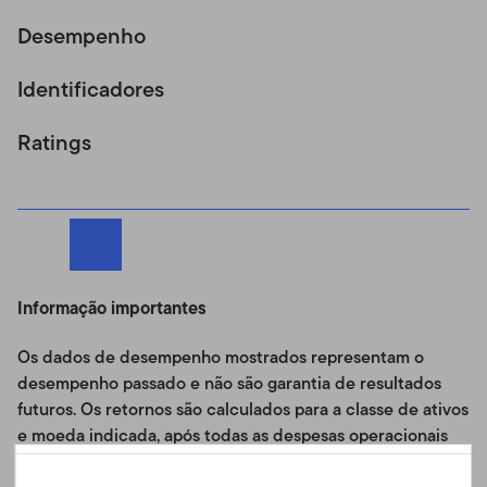
Desempenho
Identificadores
Ratings
Informação importantes
Os dados de desempenho mostrados representam o
desempenho passado e não são garantia de resultados
futuros. Os retornos são calculados para a classe de ativos
e moeda indicada, após todas as despesas operacionais
do Fundo, e refletem o reinvestimento das distribuições.
Portuguese