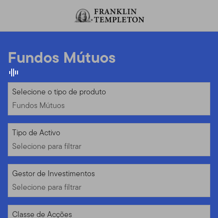
Ir para o índice
Fundos Mútuos
Fundos Mútuos
Selecione o tipo de produto
Fundos Mútuos
Selecione para filtrar
Tipo de Activo
Selecione para filtrar
Selecione para filtrar
Gestor de Investimentos
Selecione para filtrar
Selecione para filtrar
Classe de Acções