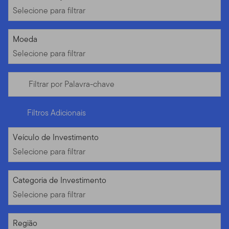
Selecione para filtrar
Selecione para filtrar
Moeda
Selecione para filtrar
Filtrar por Palavra-chave
Filtros Adicionais
Selecione para filtrar
Veículo de Investimento
Selecione para filtrar
Selecione para filtrar
Categoria de Investimento
Selecione para filtrar
Selecione para filtrar
Região