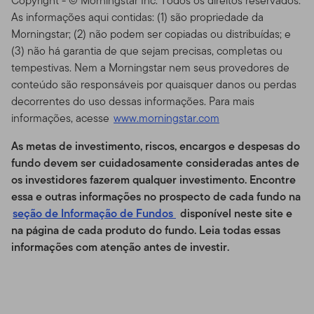
Responsabilidade do Site
Copyright - © Morningstar Inc. Todos os direitos reservados.
As informações aqui contidas: (1) são propriedade da
Esse Site é provido como um serviço, e para fins
Morningstar; (2) não podem ser copiadas ou distribuídas; e
exclusivamente de informação, pela Templeton Global
(3) não há garantia de que sejam precisas, completas ou
Advisors Distributors, Ltd. ("TGAL" ou "Nós") – não é
tempestivas. Nem a Morningstar nem seus provedores de
mantido pelos Fundos da Franklin. A Franklin
conteúdo são responsáveis por quaisquer danos ou perdas
Resources, Inc. [NYSE: BEN] é uma organização de
decorrentes do uso dessas informações. Para mais
investimento global que opera como Franklin
informações, acesse
www.morningstar.com
Templeton Investments. Através de várias entidades da
Franklin Templeton, a Franklin Templeton Investments
As metas de investimento, riscos, encargos e despesas do
provê investimento nos Estados Unidos e globalmente
fundo devem ser cuidadosamente consideradas antes de
a acionistas, bem como serviços do tipo Franklin,
os investidores fazerem qualquer investimento. Encontre
Templeton and Franklin Mutual Series Funds e contas
essa e outras informações no prospecto de cada fundo
na
institucionais, bem como contas de serviço de
seção de Informação de Fundos
disponível neste site e
gerenciamento separadas.
na página de cada produto do fundo. Leia todas essas
informações com atenção antes de investir
.
Informações para certos
negociadores qualificados