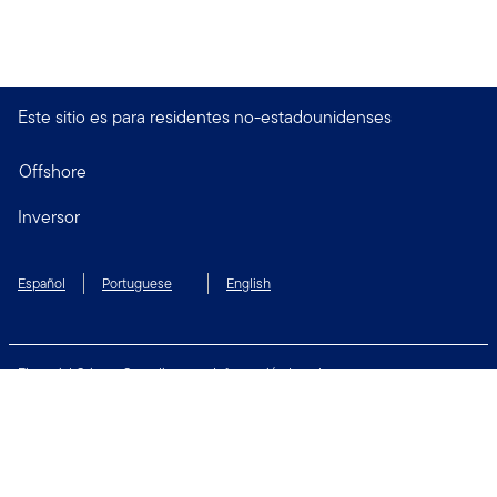
Este sitio es para residentes no-estadounidenses
Offshore
Inversor
Español
Portuguese
English
Financial Crimes Compliance
Información Legal
Política de Privacidad
Preferencias de cookies
Política de Seguridad
Condiciones de Uso
Póngase en contacto con nosotros: