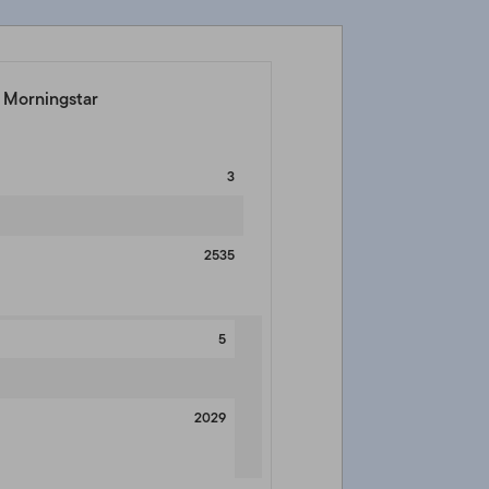
e Morningstar
3
2535
5
2029