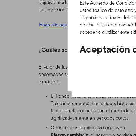
objetivo medioambientalmente sostenible y un
Este Acuerdo de Condicion
sus inversiones sostenibles no causen un perjui
usted realice de este sitio
disponibles a través del si
Haga clic aquí para obtener más información (e
de Uso. Si usted no acuerd
acceder o a utilizar este s
Aceptación d
¿Cuáles son los riesgos clave?
Actualizacio
El valor de las acciones en el Fondo y el ingre
Este Acuerdo de Condicion
desempeño también puede verse afectado por la
bajo las cuales usted pued
extranjero.
contenidos, herramientas e
colectiva como el "Sitio" o 
El Fondo invierte principalmente en ac
recorrer y/o utilizar el Si
Tales instrumentos han estado, históric
Condiciones de Uso.
factores relacionados con el mercado o 
significativamente en períodos cortos.
Estas Condiciones de Uso s
Otros riesgos significativos incluyen:
acuerdo de cliente o de cu
Riesgo cambiario
: el riesgo de pérdida
Franklin Templeton de cual