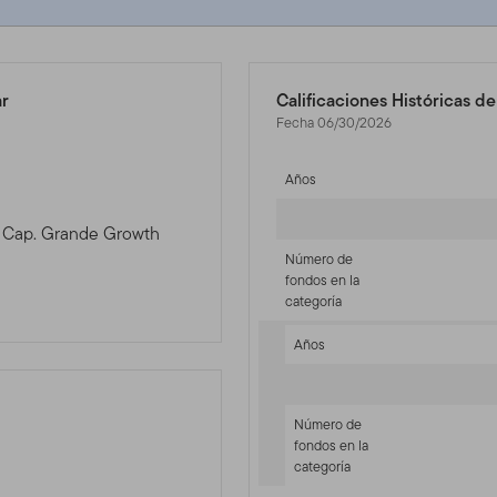
ar
Calificaciones Históricas d
Fecha 06/30/2026
Años
al Cap. Grande Growth
Número de
fondos en la
categoría
Años
Número de
fondos en la
categoría
-sr-equity]