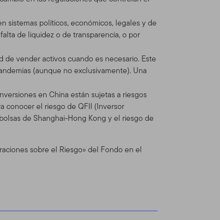
itio está regulado por la
nen sistemas políticos, económicos, legales y de
mos reserva del derecho de
alta de liquidez o de transparencia, o por
e cualquier actualización
ado las Condiciones de Uso
d de vender activos cuando es necesario. Este
pandemias (aunque no exclusivamente). Una
inversiones en China están sujetas a riesgos
n Global Advisors
ra conocer el riesgo de QFII (Inversor
dos Franklin Templeton (en
as bolsas de Shanghai-Hong Kong y el riesgo de
inversiones operando como
nts provee servicios de
os Franklin, Templeton y
eraciones sobre el Riesgo» del Fondo en el
ionales separadas.
dos, asesores