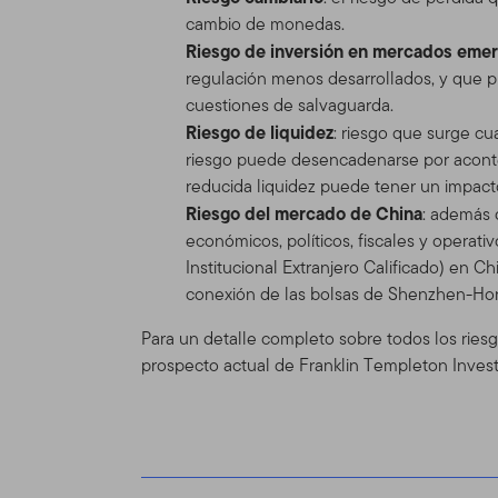
cambio de monedas.
herramientas e informacione
Riesgo de inversión en mercados eme
versión de las Condiciones
regulación menos desarrollados, y que pu
cambiar el Sitio y las Con
cuestiones de salvaguarda.
se mostrará en la Tabla de
Riesgo de liquidez
: riesgo que surge c
actualizadas, se verá sujet
riesgo puede desencadenarse por acont
Espónsor del
reducida liquidez puede tener un impacto
Riesgo del mercado de China
: además 
El Sitio se provee como un
económicos, políticos, fiscales y operati
Distributors, Ltd. (“TGAL”)
Institucional Extranjero Calificado) en 
adelante "Fondo(s)"). Fran
conexión de las bolsas de Shenzhen-Ho
Franklin Templeton Investm
inversión, de accionista y
Para un detalle completo sobre todos los riesg
Franklin Mutual Series y a 
prospecto actual de Franklin Templeton Inves
Información 
profesionales