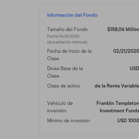
Este sitio está dirigido a c
Unidos y tienen inversione
Información del Fondo
que residen fuera de los E
inversionistas que reside
Tamaño del Fondo
$158,06 Milló
nuestro otro sitio
www.fran
Fecha 06/30/2026
legalmente en los Estados
(Actualización mensual)
Fecha de Inicio de la
02/21/202
Nada en este Sitio será co
Clase
cualquier otro producto o s
Divisa Base de la
US
esté fuera de las leyes de
Clase
venta, por favor consulte 
Clase de activo
de la Renta Variabl
Uso Autoriza
Vehículo de
Franklin Templeto
Uso Personal.
Este Sitio e
inversión
Investment Fund
contrario por escrito.
Mínimo de inversión
USD 100
Este Sitio está dirigido a
productos y que residen fu