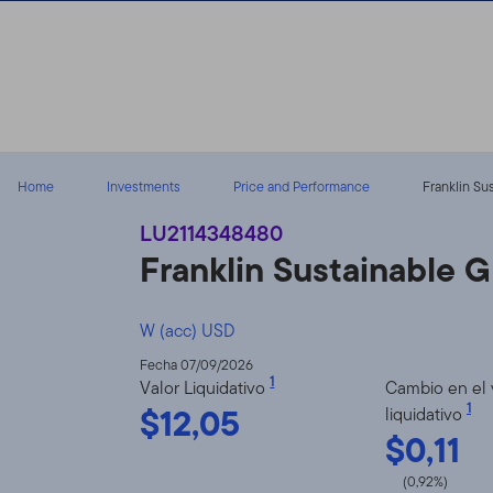
Volver al contenido
Home
Investments
Price and Performance
Franklin Su
LU2114348480
Franklin Sustainable 
W (acc) USD
Fecha 07/09/2026
1
Valor Liquidativo
Cambio en el 
$12,05
1
liquidativo
$0,11
(0,92%)