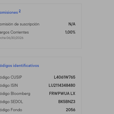
n fuera de los Estados
tos Franklin Templeton
2
omisiones
tio no está dirigido a
se, por favor visite
omisión de suscripción
N/A
vicios disponibles
argos Corrientes
1,00%
echa 06/30/2026
 un acción o bono, o
tud, oferta, compra o venta
de las restricciones de
ro asesor profesional.
ódigos identificativos
s en Línea
ódigo CUSIP
L4061W765
ódigo ISIN
LU2114348480
que haya acordado lo
ódigo Bloomberg
FRWPWUA LX
ódigo SEDOL
BK5BNZ3
tos de Franklin Templeton
ódigo Fondo
2056
 de Franklin Templeton que