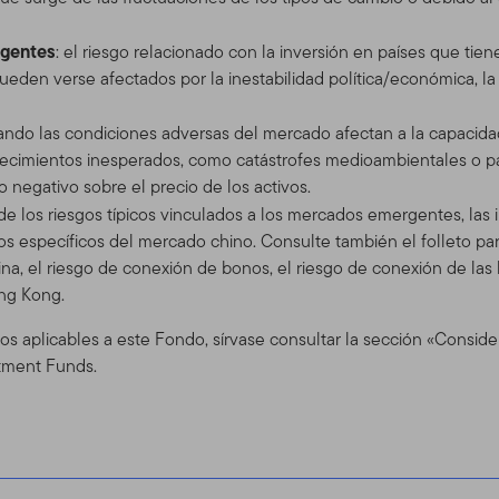
s disponibles en el este Sitio. El uso que usted realice de este S
rgentes
: el riesgo relacionado con la inversión en países que tie
 de Uso en vigor en la fecha en que usted accede al Sitio. Hace
eden verse afectados por la inestabilidad política/económica, la f
diciones de Uso en cualquier momento, sin aviso previo. La fecha d
 Contenidos. Si usted utiliza el Sitio después de que se han envi
uando las condiciones adversas del mercado afectan a la capacida
o a las Condiciones de Uso con la actualización.
ecimientos inesperados, como catástrofes medioambientales o 
 Sitio
 negativo sobre el precio de los activos.
de los riesgos típicos vinculados a los mercados emergentes, las 
 servicio y para propósitos informativos solamente, por Templeto
vos específicos del mercado chino. Consulte también el folleto pa
 (En adelante, " TGAL" o "nosotros") –no está provisto por los fon
China, el riesgo de conexión de bonos, el riesgo de conexión de l
klin Resources, Inc. [NYSE: BEN] es una organización global de 
ng Kong.
ents. A través de varias entidades, Franklin Templeton Investme
 de distribución tanto globales como en Estados Unidos a los Fond
os aplicables a este Fondo, sírvase consultar la sección «Consid
cuentas institucionales, al igual que servicios de cuentas internac
tment Funds.
para ciertos corredores califica
 e inversionistas