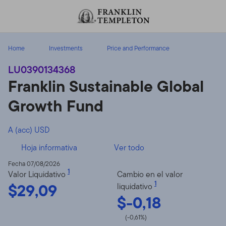
Volver al contenido
Home
Investments
Price and Performance
LU0390134368
Franklin Sustainable Global
Growth Fund
A (acc) USD
Hoja informativa
Ver todo
Fecha 07/08/2026
1
Valor Liquidativo
Cambio en el valor
$29,09
1
liquidativo
$-0,18
(-0,61%)