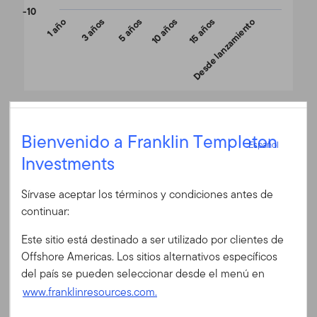
-10
1 año
3 años
5 años
10 años
15 años
Desde lanzamiento
End of interactive chart.
Español
Fin de mes
A (acc) USD
(%)
Bienvenido a Franklin Templeton
Fecha 05/31/2026
Español
Investments
Divisa
USD
Iniciar sesión
1 año
-0,67
Sírvase aceptar los términos y condiciones antes de
ID de usuario
3 años
4,99
continuar:
5 años
-1,34
Este sitio está destinado a ser utilizado por clientes de
10 años
4,62
Contraseña
Offshore Americas. Los sitios alternativos específicos
del país se pueden seleccionar desde el menú en
15 años
4,56
www.franklinresources.com.
Desde lanzamiento
6,32
¿Es Ud. nuevo en nuestro sitio?
10/14/2008