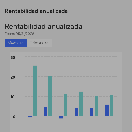
Rentabilidad anualizada
Rentabilidad anualizada
Fecha 05/31/2026
Mensual
Trimestral
Chart
30
Bar chart with 2 data series.
The chart has 1 X axis displaying categories.
20
The chart has 1 Y axis displaying values. Data ranges from -1.34 
10
0