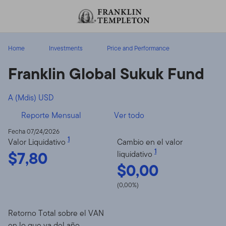
Volver al contenido
Home
Investments
Price and Performance
Franklin Global Sukuk Fund
A (Mdis) USD
Reporte Mensual
Ver todo
Fecha 07/24/2026
1
Valor Liquidativo
Cambio en el valor
$7,80
1
liquidativo
$0,00
(0,00%)
Retorno Total sobre el VAN
en lo que va del año