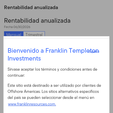
Rentabilidad anualizada
Rentabilidad anualizada
Fecha 06/30/2026
Mensual
Trimestral
Chart
Español
6
Bienvenido a Franklin Templeton
Español
Bar chart with 2 data series.
Investments
5
Iniciar sesión
The chart has 1 X axis displaying categories.
The chart has 1 Y axis displaying values. Data ranges from 1.22 t
Sírvase aceptar los términos y condiciones antes de
4
ID de usuario
continuar:
3
Este sitio está destinado a ser utilizado por clientes de
Contraseña
Offshore Americas. Los sitios alternativos específicos
2
del país se pueden seleccionar desde el menú en
www.franklinresources.com.
1
¿Es Ud. nuevo en nuestro sitio?