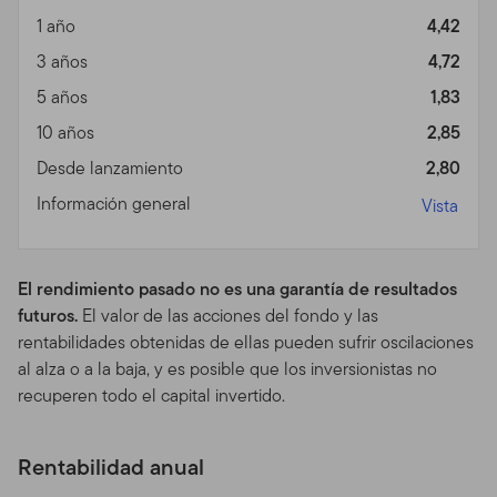
cualquier otro material o información protegido, a través
1 año
4,42
de medios que no están provistos por otros con ese
3 años
4,72
objetivo para su uso específico. Los individuos que
5 años
1,83
intenten acceder sin autorización a estas áreas pueden
quedar sujetos a un proceso criminal y/o civil.
10 años
2,85
Desde lanzamiento
2,80
Prospectos, Desempeño y
Información general
Vista
Riesgos de Inversión de
los Fondos
El rendimiento pasado no es una garantía de resultados
Prospecto.
Para más información sobre cualquiera de
futuros.
El valor de las acciones del fondo y las
nuestros fondos ofrecidos, favor contactar a su
rentabilidades obtenidas de ellas pueden sufrir oscilaciones
representante registrado (asesor financiero) y obtenga
al alza o a la baja, y es posible que los inversionistas no
un prospecto o baje un prospecto que contiene
recuperen todo el capital invertido.
información importante sobre los objetivos de inversión
de los fondos, cargos por ventas, gastos y
consideraciones sobre el riesgo involucrado. Debe leer
Rentabilidad anual
el prospecto cuidadosamente antes de invertir o enviar