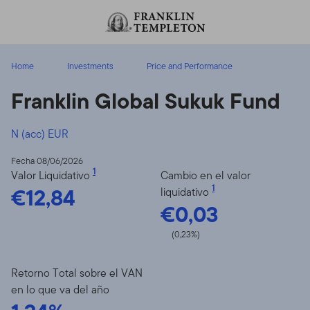
Volver al contenido
Home
Investments
Price and Performance
Franklin Global Sukuk Fund
N (acc) EUR
Fecha 08/06/2026
1
Valor Liquidativo
Cambio en el valor
€12,84
1
liquidativo
€0,03
(0,23%)
Retorno Total sobre el VAN
en lo que va del año