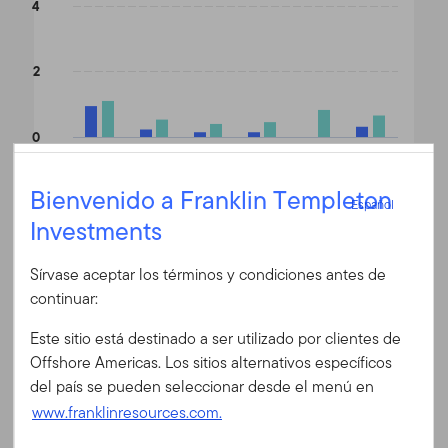
4
2
0
1 año
3 años
5 años
10 años
15 años
Desde lanzamiento
Español
Bienvenido a Franklin Templeton
Español
Investments
Iniciar sesión
End of interactive chart.
Sírvase aceptar los términos y condiciones antes de
ID de usuario
continuar:
Fin de mes
N (acc) EUR
(%)
Fecha 06/30/2026
Este sitio está destinado a ser utilizado por clientes de
Divisa
EUR
Contraseña
Offshore Americas. Los sitios alternativos específicos
del país se pueden seleccionar desde el menú en
1 año
6,02
www.franklinresources.com.
3 años
1,53
¿Es Ud. nuevo en nuestro sitio?