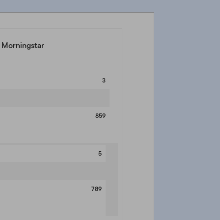
e Morningstar
3
859
5
789