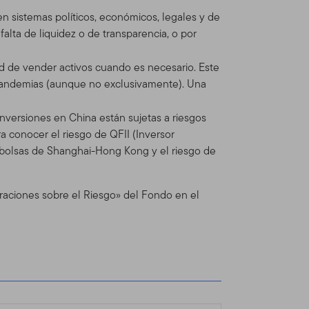
itio está regulado por la
nen sistemas políticos, económicos, legales y de
mos reserva del derecho de
alta de liquidez o de transparencia, o por
e cualquier actualización
ado las Condiciones de Uso
d de vender activos cuando es necesario. Este
pandemias (aunque no exclusivamente). Una
inversiones en China están sujetas a riesgos
ra conocer el riesgo de QFII (Inversor
n Global Advisors
as bolsas de Shanghai-Hong Kong y el riesgo de
dos Franklin Templeton (en
inversiones operando como
nts provee servicios de
eraciones sobre el Riesgo» del Fondo en el
os Franklin, Templeton y
ionales separadas.
dos, asesores