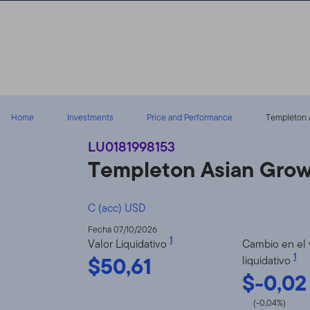
Volver al contenido
Home
Investments
Price and Performance
Templeton A
LU0181998153
Templeton Asian Gro
C (acc) USD
Fecha 07/10/2026
1
Valor Liquidativo
Cambio en el 
$50,61
1
liquidativo
$-0,02
(-0,04%)