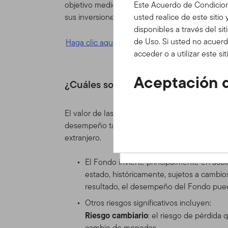
objetivo medioambientalmente sostenible y un
Este Acuerdo de Condicion
sus inversiones sostenibles no causen un daño s
usted realice de este sitio
disponibles a través del si
de Uso. Si usted no acuerd
Haga clic aquí para obtener más información (
acceder o a utilizar este s
Aceptación d
¿Cuáles son los riesgos clave?
Actualizacio
El valor de las acciones en el Fondo y el ingre
Este Acuerdo de Condicion
desempeño también puede verse afectado por la
bajo las cuales usted pued
extranjero.
contenidos, herramientas e
colectiva como el "Sitio" o 
El Fondo invierte principalmente en acc
recorrer y/o utilizar el Si
estado, históricamente, sujetos a cambi
Condiciones de Uso.
resultado, el desempeño del Fondo puede
Otros riesgos significativos incluyen:
Estas Condiciones de Uso s
Riesgo cambiario
: el riesgo de pérdida
acuerdo de cliente o de cu
cambio de monedas.
Franklin Templeton de cual