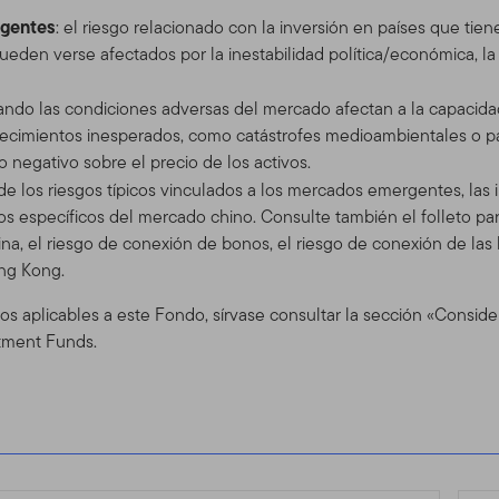
rgentes
s disponibles en el este Sitio. El uso que usted realice de este S
: el riesgo relacionado con la inversión en países que tie
 de Uso en vigor en la fecha en que usted accede al Sitio. Hace
eden verse afectados por la inestabilidad política/económica, la f
diciones de Uso en cualquier momento, sin aviso previo. La fecha d
 Contenidos. Si usted utiliza el Sitio después de que se han envi
uando las condiciones adversas del mercado afectan a la capacida
o a las Condiciones de Uso con la actualización.
ecimientos inesperados, como catástrofes medioambientales o 
 negativo sobre el precio de los activos.
 Sitio
de los riesgos típicos vinculados a los mercados emergentes, las 
vos específicos del mercado chino. Consulte también el folleto pa
 servicio y para propósitos informativos solamente, por Templeto
China, el riesgo de conexión de bonos, el riesgo de conexión de l
 (En adelante, " TGAL" o "nosotros") –no está provisto por los fon
ng Kong.
klin Resources, Inc. [NYSE: BEN] es una organización global de 
ents. A través de varias entidades, Franklin Templeton Investme
os aplicables a este Fondo, sírvase consultar la sección «Consid
 de distribución tanto globales como en Estados Unidos a los Fond
tment Funds.
cuentas institucionales, al igual que servicios de cuentas internac
para ciertos corredores califica
 e inversionistas