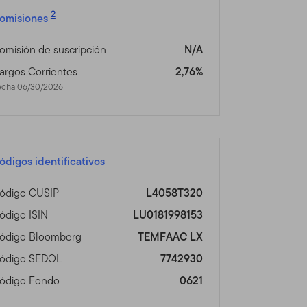
n fuera de los Estados
2
omisiones
tos Franklin Templeton
tio no está dirigido a
omisión de suscripción
N/A
se, por favor visite
vicios disponibles
argos Corrientes
2,76%
echa 06/30/2026
 un acción o bono, o
tud, oferta, compra o venta
de las restricciones de
ódigos identificativos
ro asesor profesional.
ódigo CUSIP
L4058T320
s en Línea
ódigo ISIN
LU0181998153
que haya acordado lo
ódigo Bloomberg
TEMFAAC LX
ódigo SEDOL
7742930
tos de Franklin Templeton
ódigo Fondo
0621
 de Franklin Templeton que