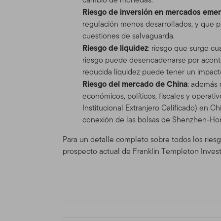
Riesgo de inversión en mercados eme
herramientas e informacione
versión de las Condiciones
regulación menos desarrollados, y que pu
cambiar el Sitio y las Con
cuestiones de salvaguarda.
se mostrará en la Tabla de
Riesgo de liquidez
: riesgo que surge c
actualizadas, se verá sujet
riesgo puede desencadenarse por acont
reducida liquidez puede tener un impacto
Espónsor del
Riesgo del mercado de China
: además 
económicos, políticos, fiscales y operati
El Sitio se provee como un
Institucional Extranjero Calificado) en 
Distributors, Ltd. (“TGAL”)
conexión de las bolsas de Shenzhen-Ho
adelante "Fondo(s)"). Fran
Franklin Templeton Investm
Para un detalle completo sobre todos los riesg
inversión, de accionista y
prospecto actual de Franklin Templeton Inves
Franklin Mutual Series y a 
Información 
profesionales