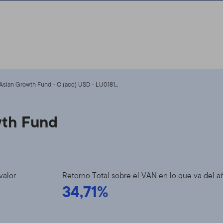
sian Growth Fund - C (acc) USD - LU0181...
wth Fund
valor
Retorno Total sobre el VAN en lo que va del a
34,71%