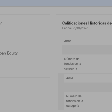
ar
Calificaciones Históricas d
Fecha 06/30/2026
Años
apan Equity
Número de
fondos en la
categoría
Años
Número de
fondos en la
categoría
-sr-equity]