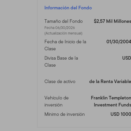
Este sitio está dirigido a c
Información del Fondo
Unidos y tienen inversione
que residen fuera de los E
Tamaño del Fondo
$2,57 Mil Millone
inversionistas que reside
Fecha 06/30/2026
nuestro otro sitio
www.fran
(Actualización mensual)
legalmente en los Estados
Fecha de Inicio de la
01/30/200
Clase
Nada en este Sitio será co
Divisa Base de la
US
cualquier otro producto o s
Clase
esté fuera de las leyes de
venta, por favor consulte 
Clase de activo
de la Renta Variabl
Uso Autoriza
Vehículo de
Franklin Templeto
Uso Personal.
Este Sitio e
inversión
Investment Fund
contrario por escrito.
Mínimo de inversión
USD 100
Este Sitio está dirigido a
productos y que residen fu