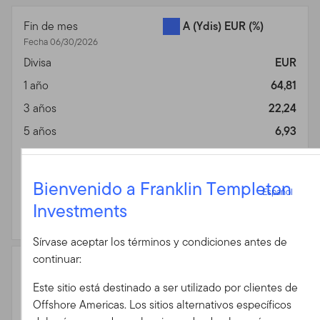
Fin de mes
A (Ydis) EUR
(%)
Fecha 06/30/2026
Divisa
EUR
1 año
64,81
3 años
22,24
5 años
6,93
10 años
8,98
Español
15 años
5,71
Bienvenido a Franklin Templeton
Español
Desde lanzamiento
8,10
Investments
Iniciar sesión
10/25/2005
Sírvase aceptar los términos y condiciones antes de
ID de usuario
continuar:
Fin de mes
MSCI AC Asia ex-
Fecha 06/30/2026
Japan 10/40 Index-
Este sitio está destinado a ser utilizado por clientes de
NR - Linked
(%)
Contraseña
Offshore Americas. Los sitios alternativos específicos