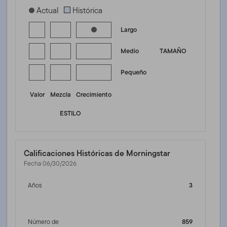
[products.morningstar-stylebox-title-sr-equity]
Actual
Histórica
Largo
Medio
TAMAÑO
Pequeño
Valor
Mezcla
Crecimiento
ESTILO
Calificaciones Históricas de Morningstar
Fecha 06/30/2026
Años
3
Número de
859