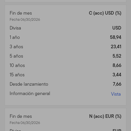
Distributors, Ltd. (“TGAL”) (En adelante, " TGAL" o
"nosotros") –no está provisto por los fondos Franklin
Fin de mes
C (acc) USD (%)
Templeton (en adelante "Fondo(s)"). Franklin
Fecha 06/30/2026
Resources, Inc. [NYSE: BEN] es una organización global
Divisa
USD
de inversiones operando como Franklin Templeton
1 año
58,94
Investments. A través de varias entidades, Franklin
3 años
23,41
Templeton Investments provee servicios de inversión,
de accionista y de distribución tanto globales como en
5 años
5,52
Estados Unidos a los Fondos Franklin, Templeton y
10 años
8,66
Franklin Mutual Series y a cuentas institucionales, al
15 años
3,44
igual que servicios de cuentas internacionales
separadas.
Desde lanzamiento
7,66
Información para ciertos
Información general
Vista
corredores calificados,
asesores profesionales e
Fin de mes
N (acc) EUR (%)
Fecha 06/30/2026
inversionistas