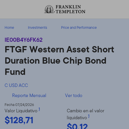
Volver al contenido
Home
Investments
Price and Performance
IE00B4Y6FK62
FTGF Western Asset Short
Duration Blue Chip Bond
Fund
C USD ACC
Reporte Mensual
Ver todo
Fecha 07/24/2026
1
Valor Liquidativo
Cambio en el valor
$128,71
1
liquidativo
$0,12