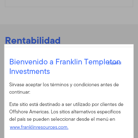
Rentabilidad
Español
Bienvenido a Franklin Templeton
Español
Rentabilidad anualizada
Investments
Iniciar sesión
Sírvase aceptar los términos y condiciones antes de
Rentabilidad anualizada
ID de usuario
continuar:
Rentabilidad anualizada
Este sitio está destinado a ser utilizado por clientes de
Fecha 06/30/2026
Contraseña
Offshore Americas. Los sitios alternativos específicos
del país se pueden seleccionar desde el menú en
Mensual
Trimestral
www.franklinresources.com.
Chart
5
¿Es Ud. nuevo en nuestro sitio?