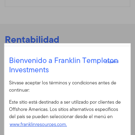
Rentabilidad
Español
Bienvenido a Franklin Templeton
Español
Rentabilidad anualizada
Investments
Iniciar sesión
Sírvase aceptar los términos y condiciones antes de
Rentabilidad anualizada
ID de usuario
continuar:
Rentabilidad anualizada
Este sitio está destinado a ser utilizado por clientes de
Fecha 06/30/2026
Contraseña
Offshore Americas. Los sitios alternativos específicos
del país se pueden seleccionar desde el menú en
Mensual
Trimestral
www.franklinresources.com.
Chart
5
¿Es Ud. nuevo en nuestro sitio?