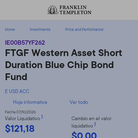
Volver al contenido
Home
Investments
Price and Performance
IE00B57YF262
FTGF Western Asset Short
Duration Blue Chip Bond
Fund
E USD ACC
Hoja informativa
Ver todo
Fecha 07/10/2026
1
Valor Liquidativo
Cambio en el valor
$121,18
1
liquidativo
$0,00