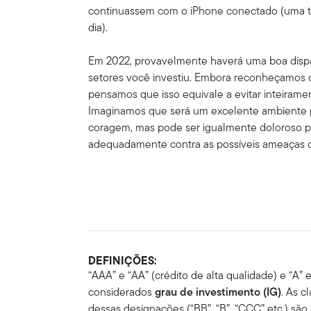
continuassem com o iPhone conectado (uma tri
dia).
Em 2022, provavelmente haverá uma boa disp
setores você investiu. Embora reconheçamos q
pensamos que isso equivale a evitar inteiramen
Imaginamos que será um excelente ambiente p
coragem, mas pode ser igualmente doloroso 
adequadamente contra as possíveis ameaças d
DEFINIÇÕES:
“AAA” e “AA” (crédito de alta qualidade) e “A”
considerados
grau de investimento (IG)
. As c
dessas designações (“BB”, “B”, “CCC” etc.) são