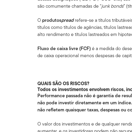
são comumente chamadas de “
junk bonds
” (tí
O
produto
s
pread
refere-se a títulos tributáv
títulos como títulos de agências, títulos lastrea
alto rendimento e títulos lastreados em hipote
Fluxo de caixa livre
(FCF)
é a medida do dese
de caixa operacional menos despesas de capit
QUAIS SÃO OS RISCOS?
Todos os investimentos envolvem riscos, incl
Performance passada não é garantia de resu
não pode investir diretamente em um índice
não refletem quaisquer taxas, despesas ou c
O valor dos investimentos e de qualquer rend
aumentar, e os investidores podem não recuper