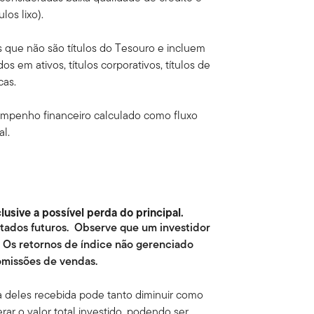
tulos lixo).
eis que não são títulos do Tesouro e incluem
dos em ativos, títulos corporativos, títulos de
cas.
mpenho financeiro calculado como fluxo
al.
usive a possível perda do principal.
ltados futuros. Observe que um investidor
. Os retornos de índice não gerenciado
omissões de vendas.
a deles recebida pode tanto diminuir como
ar o valor total investido, podendo ser