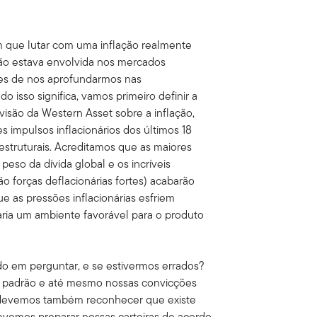
am que lutar com uma inflação realmente
não estava envolvida nos mercados
ntes de nos aprofundarmos nas
 isso significa, vamos primeiro definir a
visão da Western Asset sobre a inflação,
 impulsos inflacionários dos últimos 18
estruturais. Acreditamos que as maiores
peso da dívida global e os incríveis
ão forças deflacionárias fortes) acabarão
ue as pressões inflacionárias esfriem
iaria um ambiente favorável para o produto
o em perguntar, e se estivermos errados?
o padrão e até mesmo nossas convicções
devemos também reconhecer que existe
evemos preparar nossas carteiras de acordo