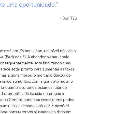
re uma oportunidade.”
~ Sun Tzu
e está em 7% ano a ano, um nível não visto
erve (Fed) dos EUA abandonou seu apelo
e, consequentemente, está finalizando suas
rece estar pronto para aumentar as taxas
enas alguns meses, o mercado deixou de
era cinco aumentos, com alguns até mesmo
 Enquanto isso, ainda estamos lutando
adas pressões de fixação de preços e
 Banco Central, aonde os investidores podem
ssumir riscos desnecessários? É possível
ione bons retornos ajustados ao risco em