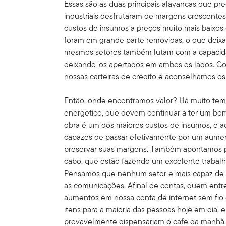
Essas são as duas principais alavancas que p
industriais desfrutaram de margens crescente
custos de insumos a preços muito mais baixos
foram em grande parte removidas, o que deixa
mesmos setores também lutam com a capacidad
deixando-os apertados em ambos os lados. C
nossas carteiras de crédito e aconselhamos o
Então, onde encontramos valor? Há muito tem
energético, que devem continuar a ter um b
obra é um dos maiores custos de insumos, e 
capazes de passar efetivamente por um aumen
preservar suas margens. Também apontamos p
cabo, que estão fazendo um excelente trabalh
Pensamos que nenhum setor é mais capaz de r
as comunicações. Afinal de contas, quem entr
aumentos em nossa conta de internet sem fio o
itens para a maioria das pessoas hoje em dia, 
provavelmente dispensariam o café da manhã s