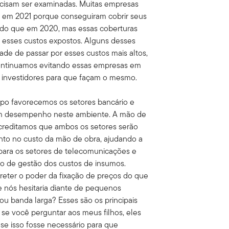
recisam ser examinadas. Muitas empresas
s em 2021 porque conseguiram cobrir seus
 do que em 2020, mas essas coberturas
 esses custos expostos. Alguns desses
e de passar por esses custos mais altos,
ontinuamos evitando essas empresas em
s investidores para que façam o mesmo.
po favorecemos os setores bancário e
om desempenho neste ambiente. A mão de
acreditamos que ambos os setores serão
to no custo da mão de obra, ajudando a
ara os setores de telecomunicações e
o de gestão dos custos de insumos.
eter o poder da fixação de preços do que
e nós hesitaria diante de pequenos
u banda larga? Esses são os principais
e se você perguntar aos meus filhos, eles
e isso fosse necessário para que