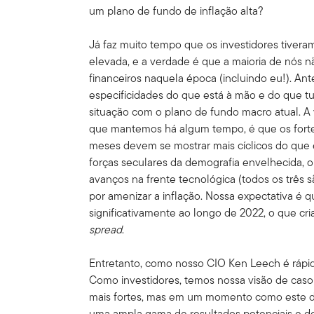
um plano de fundo de inflação alta?
Já faz muito tempo que os investidores tiver
elevada, e a verdade é que a maioria de nós 
financeiros naquela época (incluindo eu!). A
especificidades do que está à mão e do que tudo
situação com o plano de fundo macro atual. A 
que mantemos há algum tempo, é que os fortes
meses devem se mostrar mais cíclicos do que 
forças seculares da demografia envelhecida, o 
avanços na frente tecnológica (todos os três s
por amenizar a inflação. Nossa expectativa é q
significativamente ao longo de 2022, o que cr
spread
.
Entretanto, como nosso CIO Ken Leech é rápid
Como investidores, temos nossa visão de cas
mais fortes, mas em um momento como este 
uma ampla gama de resultados potenciais e d