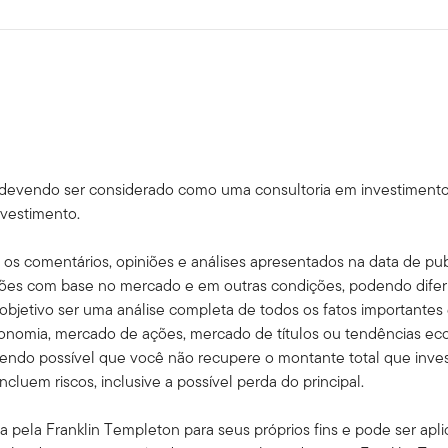
 não devendo ser considerado como uma consultoria em investime
nvestimento.
 os comentários, opiniões e análises apresentados na data de pub
rações com base no mercado e em outras condições, podendo dife
objetivo ser uma análise completa de todos os fatos importantes
conomia, mercado de ações, mercado de títulos ou tendências ec
sendo possível que você não recupere o montante total que inve
luem riscos, inclusive a possível perda do principal.
a pela Franklin Templeton para seus próprios fins e pode ser apli