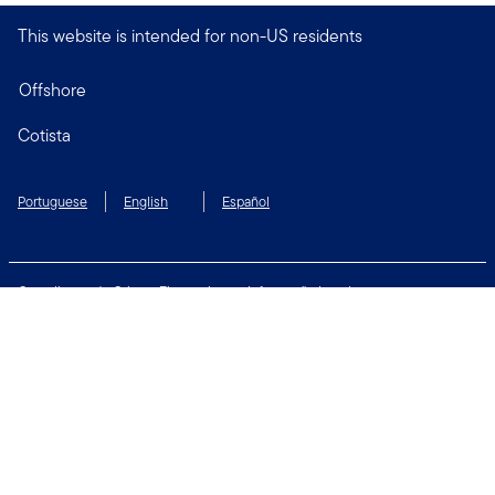
This website is intended for non-US residents
Offshore
Cotista
Portuguese
English
Español
Compliance de Crimes Financeiros
Informação Legal
Política de privacidade e de cookies
Preferencias de cookies
Segurança
Termos de Uso
Siga-nos: