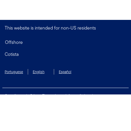
This website is intended for non-US residents
Offshore
Cotista
Portuguese
English
Español
Compliance de Crimes Financeiros
Informação Legal
Política de privacidade e de cookies
Preferencias de cookies
Segurança
Termos de Uso
Siga-nos: