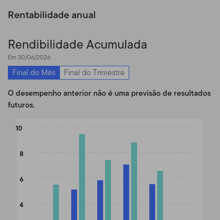
Rentabilidade anual
Rendibilidade Acumulada
Em 30/06/2026
Final do Mês
Final do Trimestre
O desempenho anterior não é uma previsão de resultados
futuros.
Chart
10
Bar chart with 2 data series.
The chart has 1 X axis displaying categories.
8
The chart has 1 Y axis displaying values. Data ranges from 0.07 
6
4