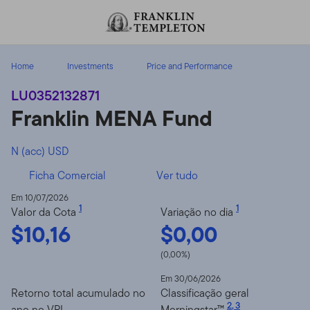
Ir para o índice
Home
Investments
Price and Performance
LU0352132871
Franklin MENA Fund
N (acc) USD
Ficha Comercial
Ver tudo
Em 10/07/2026
1
1
Valor da Cota
Variação no dia
$10,16
$0,00
(0,00%)
Em 30/06/2026
Retorno total acumulado no
Classificação geral
2
,
3
ano no VPL
Morningstar™