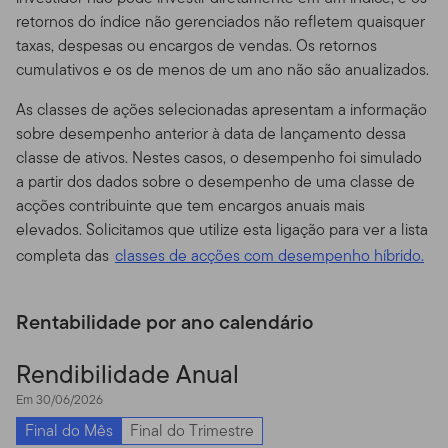
limite de capacidade e são usados por muitas pessoas,
retornos do índice não gerenciados não refletem quaisquer
você não pode usar o Site de qualquer maneira que
taxas, despesas ou encargos de vendas. Os retornos
possa prejudicar ou sobrecarregar qualquer servidor da
cumulativos e os de menos de um ano não são anualizados.
Franklin Templeton , ou qualquer rede conectada a um
As classes de ações selecionadas apresentam a informação
servidor da Franklin Templeton. Você não pode usar o
sobre desempenho anterior à data de lançamento dessa
Site de nenhuma forma que possa interferir com o uso
classe de ativos. Nestes casos, o desempenho foi simulado
do site por qualquer outra parte.
a partir dos dados sobre o desempenho de uma classe de
Meios de Acesso.
De forma geral, este site deve ser
acções contribuinte que tem encargos anuais mais
visto através de um browser tradicional de web, com
elevados. Solicitamos que utilize esta ligação para ver a lista
resolução de tela de 640 por 480 pixels ou mais, como
completa das
classes de acções com desempenho híbrido.
o Netscape Navigator 6.1 ou o Microsoft Internet
Explorer® 5.5. Apesar de você poder usar outros meios
para navegar no Site, tenha em mente que ele pode
Rentabilidade por ano calendário
não aparecer da forma mais correta através desses
outros métodos de acesso, e você só vai utilizá-los por
Rendibilidade Anual
sua própria conta e risco. Você é responsável por definir
Em 30/06/2026
os padrões de cache de seu navegador de forma a
Final do Mês
Final do Trimestre
garantir que você esteja recebendo os dados mais