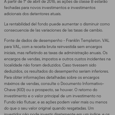
A partir de 1º de abril de 2016, as ações da classe B estarão
participe de qualquer estratégia ou transação ligadas a
fechadas para novos investimentos e investimentos
investimentos. Enquanto algumas das ferramentas
adicionais dos detentores atuais.
disponíveis no Site pode prover análises financeiras e
de investimentos através do uso de suas próprias
La rentabilidad del fondo puede aumentar o disminuir como
convicções pessoais, esses resultados não devem ser
consecuencia de las variaciones de las tasas de cambio.
encarados como nossos conselhos ou recomendações
de investimento. A não ser que esteja especialmente
Fonte de dados de desempenho - Franklin Templeton. VAL
especificado, você sozinho é o único responsável por
para VAL, com a receita bruta reinvestida sem encargos
determinar se um investimento, título, estratégia ou
iniciais, mas refletindo as taxas de administração anuais. Os
produto/serviço é apropriado ou conveniente a você,
encargos de vendas, impostos e outros custos incidentes na
baseado em seus objetivos de investimento e situação
localidade não foram deduzidos. Caso tivessem sido
financeira pessoal. Você deve consultar um advogado
deduzidos, os resultados do desempenho seriam inferiores.
ou profissional fiscal sobre sua situação relativa a leis e
Para obter informações detalhadas sobre os encargos
impostos.
máximos de vendas, consulte o Documento Informativo-
Chave (KID) ou o prospecto, se houver. O retorno do
Utilização Proibida e Meios
investimento e o valor principal de um investimento no
de Acesso
Fundo irão flutuar, e as ações podem valer mais ou menos
do que o seu valor original quando resgatadas. Um
Utilização Proibida.
Porque todos os servidores têm um
investidor não pode investir diretamente em um índice, e os