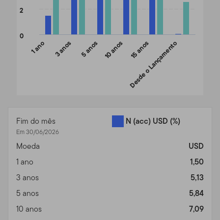
2
0
1 ano
3 anos
5 anos
10 anos
Desde o Lançamento
15 anos
End of interactive chart.
Fim do mês
N (acc) USD
(%)
Em 30/06/2026
Moeda
USD
1 ano
1,50
3 anos
5,13
5 anos
5,84
10 anos
7,09