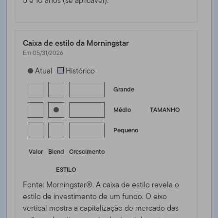
5 e 10 anos (se aplicável).
Caixa de estilo da Morningstar
Em 05/31/2026
[products.morningstar-stylebox-title-sr-equity]
Atual
Histórico
Grande
Médio
TAMANHO
Pequeno
Valor
Blend
Crescimento
ESTILO
Fonte: Morningstar®. A caixa de estilo revela o
estilo de investimento de um fundo. O eixo
vertical mostra a capitalização de mercado das