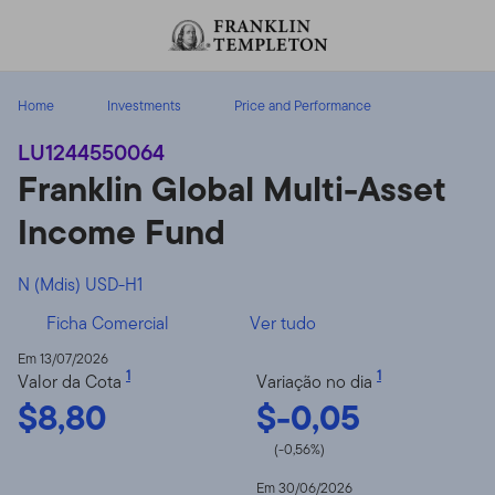
Ir para o índice
Home
Investments
Price and Performance
LU1244550064
Franklin Global Multi-Asset
Income Fund
N (Mdis) USD-H1
Ficha Comercial
Ver tudo
Em 13/07/2026
1
1
Valor da Cota
Variação no dia
$8,80
$-0,05
(-0,56%)
Em 30/06/2026