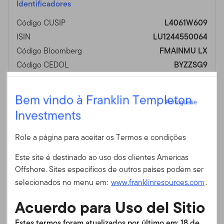
Identificadores
Código CUSIP
L4061W609
ISIN
LU1244550064
Código Bloomberg
FMAINMU LX
Código CEDOL
BYZZSG9
Número do Fundo
1764
Portuguese
Bem vindo à Franklin Templeton
Portuguese
Investments
Entrar
Gestores de fundos
Role a página para aceitar os Termos e condições
ID do usuário
Matthias Hoppe
Este site é destinado ao uso dos clientes Americas
Frankfurt, Alemanha
Offshore. Sites específicos de outros países podem ser
Fundo administrado desde 2013
Senha
selecionados no menu em:
www.franklinresources.com
.
Acuerdo para Uso del Sitio
Dominik Hoffmann
Frankfurt, Alemanha
É a primeira vez no nosso site?
Estes termos foram atualizados por último em: 18 de