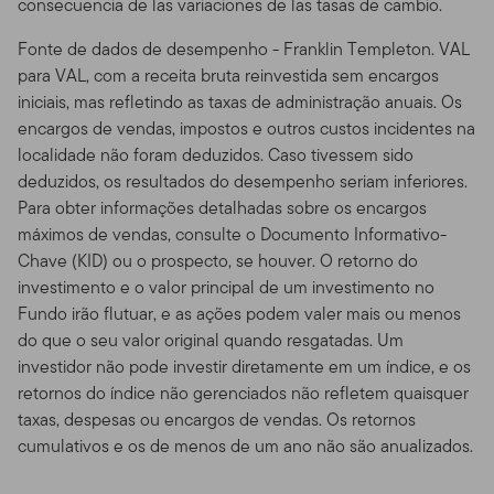
consecuencia de las variaciones de las tasas de cambio.
recentes. Você não deve usar o site através de recursos
ou aparelhos que sejam programados para prover
Fonte de dados de desempenho - Franklin Templeton. VAL
acesso de alta velocidade, automatizado e repetido, a
para VAL, com a receita bruta reinvestida sem encargos
menos que esses recursos sejam aprovados por nós.
iniciais, mas refletindo as taxas de administração anuais. Os
encargos de vendas, impostos e outros custos incidentes na
Áreas Protegidas por Senha.
Acessos a áreas seguras
localidade não foram deduzidos. Caso tivessem sido
ou protegidas por senha do Site são restringidos apenas
deduzidos, os resultados do desempenho seriam inferiores.
a usuários autorizados. Você não pode obter ou tentar
Para obter informações detalhadas sobre os encargos
obter acesso não autorizado a essas partes do Site, ou a
máximos de vendas, consulte o Documento Informativo-
qualquer outro material ou informação através de
Chave (KID) ou o prospecto, se houver. O retorno do
quaisquer meios não intencionalmente disponibilizados
investimento e o valor principal de um investimento no
por nós para uso específico. Indivíduos não autorizados
Fundo irão flutuar, e as ações podem valer mais ou menos
tentando acessar, ou mesmo acessando estas áreas
do que o seu valor original quando resgatadas. Um
podem estar sujeitos a processos civis ou criminais.
investidor não pode investir diretamente em um índice, e os
Prospectos dos Fundos,
retornos do índice não gerenciados não refletem quaisquer
taxas, despesas ou encargos de vendas. Os retornos
Performance, e Riscos de
cumulativos e os de menos de um ano não são anualizados.
Investimento