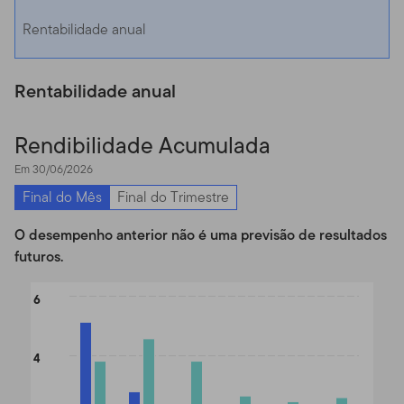
Rentabilidade anual
Rentabilidade anual
Rendibilidade Acumulada
Em 30/06/2026
Final do Mês
Final do Trimestre
O desempenho anterior não é uma previsão de resultados
futuros.
Chart
6
Bar chart with 2 data series.
The chart has 1 X axis displaying categories.
4
The chart has 1 Y axis displaying values. Data ranges from -1.32 