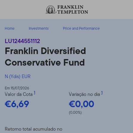
Ir para o índice
Home
Investments
Price and Performance
LU1244551112
Franklin Diversified
Conservative Fund
N (Ydis) EUR
Em 15/07/2026
1
1
Valor da Cota
Variação no dia
€6,69
€0,00
(0,00%)
Retorno total acumulado no