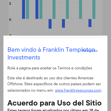
2
0
-2
1 ano
3 anos
5 anos
10 anos
Desde o Lançamento
15 anos
Portuguese
Bem vindo à Franklin Templeton
Portuguese
Investments
Entrar
End of interactive chart.
Role a página para aceitar os Termos e condições
ID do usuário
Este site é destinado ao uso dos clientes Americas
Fim do mês
N (Ydis) EUR
(%)
Offshore. Sites específicos de outros países podem ser
Em 30/06/2026
Senha
selecionados no menu em:
www.franklinresources.com
.
Moeda
EUR
1 ano
5,60
Acuerdo para Uso del Sitio
3 anos
3,01
É a primeira vez no nosso site?
Estes termos foram atualizados por último em: 18 de