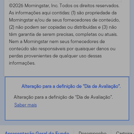
©2026 Morningstar, Inc. Todos os direitos reservados.
As informações aqui contidas: (1) são propriedade da
Morningstar e/ou de seus fornecedores de conteúdo,
(2) não podem ser copiadas ou distribuídas e (3) não
têm garantia de serem precisas, completas ou atuais.
Nem a Morningstar nem seus fornecedores de
conteúdo são responsáveis ​​por quaisquer danos ou
perdas provenientes de qualquer uso dessas
informações.
Alteração para a definição de “Dia de Avaliação”.
Alteração para a definição de “Dia de Avaliação”.
Saber mais
Franklin Diversified Conservative Fund - N (Ydis) EUR -
LU1244551112
Apresentação Geral do Fundo
Desempenho
Carteira