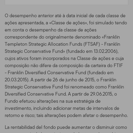
limite de capacidade e são usados por muitas pessoas,
você não pode usar o Site de qualquer maneira que
O desempenho anterior até à data inicial de cada classe de
possa prejudicar ou sobrecarregar qualquer servidor da
ações apresentada, a «Classe de ações», foi simulado tendo
Franklin Templeton , ou qualquer rede conectada a um
em conta o desempenho da classe de ações
servidor da Franklin Templeton. Você não pode usar o
correspondente do originalmente denominado «Franklin
Site de nenhuma forma que possa interferir com o uso
Templeton Strategic Allocation Funds (FTSAF) - Franklin
do site por qualquer outra parte.
Strategic Conservative Fund» (fundado em 13.02.2006),
cujos ativos foram incorporados na Classe de ações e cuja
Meios de Acesso.
De forma geral, este site deve ser
composição não difere da composição da carteira do FTIF
visto através de um browser tradicional de web, com
- Franklin Diversified Conservative Fund (fundado em
resolução de tela de 640 por 480 pixels ou mais, como
20.03.2015). A partir de 26 de junho de 2015, o Franklin
o Netscape Navigator 6.1 ou o Microsoft Internet
Strategic Conservative Fund foi renomeado como Franklin
Explorer® 5.5. Apesar de você poder usar outros meios
Diversified Conservative Fund. A partir de 29.06.2015, o
para navegar no Site, tenha em mente que ele pode
Fundo efetuou alterações na sua estratégia de
não aparecer da forma mais correta através desses
investimento, incluindo adicionar metas de intervalos de
outros métodos de acesso, e você só vai utilizá-los por
retorno e risco; tais alterações podem afetar o desempenho.
sua própria conta e risco. Você é responsável por definir
os padrões de cache de seu navegador de forma a
La rentabilidad del fondo puede aumentar o disminuir como
garantir que você esteja recebendo os dados mais