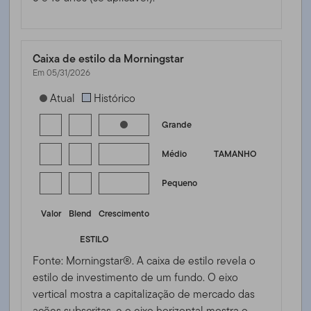
Caixa de estilo da Morningstar
Em 05/31/2026
[products.morningstar-stylebox-title-sr-equity]
Atual
Histórico
Grande
Médio
TAMANHO
Pequeno
Valor
Blend
Crescimento
ESTILO
Fonte: Morningstar®. A caixa de estilo revela o
estilo de investimento de um fundo. O eixo
vertical mostra a capitalização de mercado das
ações subscritas, e o eixo horizontal mostra o