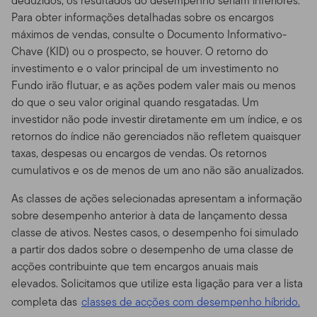
deduzidos, os resultados do desempenho seriam inferiores.
Para obter informações detalhadas sobre os encargos
Disponibilidade de Prospectos.
Para mais informações
máximos de vendas, consulte o Documento Informativo-
sobre qualquer um dos fundos oferecidos, por favor
Chave (KID) ou o prospecto, se houver. O retorno do
contate seu representante designado (consultor
investimento e o valor principal de um investimento no
financeiro) e obtenha um prospecto, ou faça o
Fundo irão flutuar, e as ações podem valer mais ou menos
download de um prospecto, que contém informações
do que o seu valor original quando resgatadas. Um
importantes sobre os objetivos de cada fundo de
investidor não pode investir diretamente em um índice, e os
investimento, taxas de venda, despesas e
retornos do índice não gerenciados não refletem quaisquer
considerações sobre risco. Você deve ler os prospectos
taxas, despesas ou encargos de vendas. Os retornos
com cuidado antes de investir ou enviar dinheiro.
cumulativos e os de menos de um ano não são anualizados.
Performance dos Fundos.
O retorno de investimento e
As classes de ações selecionadas apresentam a informação
o valor principal dos fundos vai flutuar com as
sobre desempenho anterior à data de lançamento dessa
condições de mercado, e você pode ter um ganho ou
classe de ativos. Nestes casos, o desempenho foi simulado
perda quando você vender suas cotas. O valor das
a partir dos dados sobre o desempenho de uma classe de
cotas dos Fundos e a renda acumulada nas cotas, se
acções contribuinte que tem encargos anuais mais
existir, pode subir ou cair.
Performance anterior não
elevados. Solicitamos que utilize esta ligação para ver a lista
garante resultados futuros.
Fundos e outros produtos
completa das
classes de acções com desempenho híbrido.
de investimento não são depósitos ou obrigações