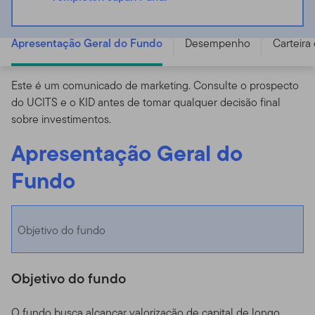
Templeton Japan Fund - A (acc) EUR - LU0231790675
Apresentação Geral do Fundo
Desempenho
Carteira
Este é um comunicado de marketing. Consulte o prospecto
do UCITS e o KID antes de tomar qualquer decisão final
sobre investimentos.
Apresentação Geral do
Fundo
Objetivo do fundo
Objetivo do fundo
O fundo busca alcançar valorização de capital de longo