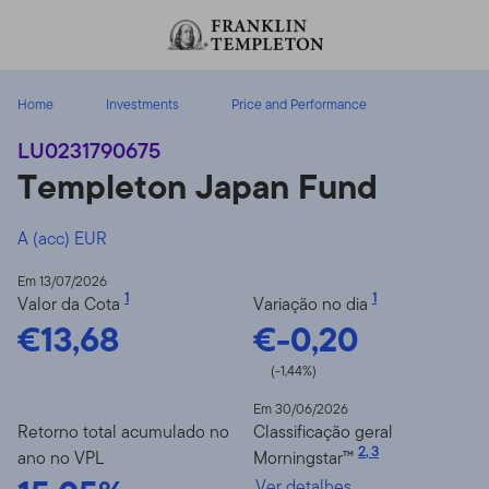
Ir para o índice
Home
Investments
Price and Performance
LU0231790675
Templeton Japan Fund
A (acc) EUR
Em 13/07/2026
1
1
Valor da Cota
Variação no dia
€13,68
€-0,20
(-1,44%)
Em 30/06/2026
Retorno total acumulado no
Classificação geral
2
,
3
ano no VPL
Morningstar™
Ver detalhes