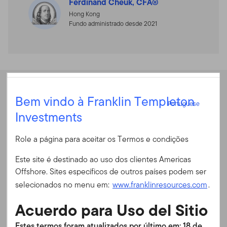
Ferdinand Cheuk, CFA®
Hong Kong
Fundo administrado desde 2021
Portuguese
Desempenho
Bem vindo à Franklin Templeton
Portuguese
Investments
Entrar
Rentabilidade anual
Role a página para aceitar os Termos e condições
ID do usuário
Este site é destinado ao uso dos clientes Americas
Rentabilidade anual
Offshore. Sites específicos de outros países podem ser
Senha
selecionados no menu em:
www.franklinresources.com
.
Rendibilidade Acumulada
Acuerdo para Uso del Sitio
Em 30/06/2026
É a primeira vez no nosso site?
Estes termos foram atualizados por último em: 18 de