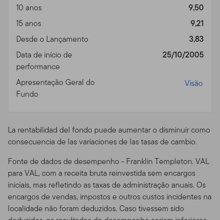
recentes. Você não deve usar o site através de recursos
10 anos
9,50
ou aparelhos que sejam programados para prover
15 anos
9,21
acesso de alta velocidade, automatizado e repetido, a
Desde o Lançamento
3,83
menos que esses recursos sejam aprovados por nós.
Data de início de
25/10/2005
Áreas Protegidas por Senha.
Acessos a áreas seguras
performance
ou protegidas por senha do Site são restringidos apenas
Apresentação Geral do
Visão
a usuários autorizados. Você não pode obter ou tentar
Fundo
obter acesso não autorizado a essas partes do Site, ou a
qualquer outro material ou informação através de
quaisquer meios não intencionalmente disponibilizados
La rentabilidad del fondo puede aumentar o disminuir como
por nós para uso específico. Indivíduos não autorizados
consecuencia de las variaciones de las tasas de cambio.
tentando acessar, ou mesmo acessando estas áreas
podem estar sujeitos a processos civis ou criminais.
Fonte de dados de desempenho - Franklin Templeton. VAL
para VAL, com a receita bruta reinvestida sem encargos
Prospectos dos Fundos,
iniciais, mas refletindo as taxas de administração anuais. Os
Performance, e Riscos de
encargos de vendas, impostos e outros custos incidentes na
localidade não foram deduzidos. Caso tivessem sido
Investimento