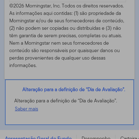
©2026 Morningstar, Inc. Todos os direitos reservados.
As informações aqui contidas: (1) são propriedade da
Morningstar e/ou de seus fornecedores de conteúdo,
(2) não podem ser copiadas ou distribuídas e (3) não
têm garantia de serem precisas, completas ou atuais.
Nem a Morningstar nem seus fornecedores de
conteúdo são responsáveis ​​por quaisquer danos ou
perdas provenientes de qualquer uso dessas
informações.
Alteração para a definição de “Dia de Avaliação”.
Alteração para a definição de “Dia de Avaliação”.
Saber mais
Templeton Growth (Euro) Fund - N (acc) EUR -
LU0122614380
Apresentação Geral do Fundo
Desempenho
Carteira