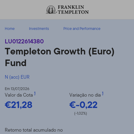
Ir para o índice
Home
Investments
Price and Performance
LU0122614380
Templeton Growth (Euro)
Fund
N (acc) EUR
Em 13/07/2026
1
1
Valor da Cota
Variação no dia
€21,28
€-0,22
(-1,02%)
Retorno total acumulado no