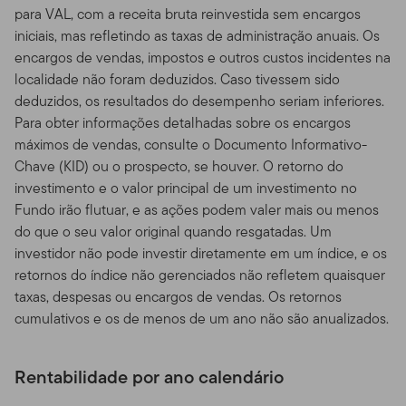
garantidas por instituições financeiras, e estão sujeitos a
para VAL, com a receita bruta reinvestida sem encargos
riscos que incluem a possível perda da quantia principal
iniciais, mas refletindo as taxas de administração anuais. Os
investida.
encargos de vendas, impostos e outros custos incidentes na
localidade não foram deduzidos. Caso tivessem sido
Riscos de Investimento.
Todos os fundos estão sujeitos
deduzidos, os resultados do desempenho seriam inferiores.
a certos riscos. De forma geral, investimentos que
Para obter informações detalhadas sobre os encargos
oferecem potencial de retorno mais alto estão
máximos de vendas, consulte o Documento Informativo-
acompanhados de um grau maior de risco. Ações e
Chave (KID) ou o prospecto, se houver. O retorno do
outros títulos que representam direitos de propriedade
investimento e o valor principal de um investimento no
em uma corporação historicamente tiveram melhor
Fundo irão flutuar, e as ações podem valer mais ou menos
performance que outras classes de ativos a longo
do que o seu valor original quando resgatadas. Um
prazo, mas tendem a flutuar de forma mais dramática
investidor não pode investir diretamente em um índice, e os
num período mais curto. Títulos e outras obrigações de
retornos do índice não gerenciados não refletem quaisquer
dívida são afetados pela credibilidade de seus
taxas, despesas ou encargos de vendas. Os retornos
emissores e mudanças nas taxas de juros, com os
cumulativos e os de menos de um ano não são anualizados.
preços frequentemente declinando à medida que a
taxa de juros sobe. Títulos menos cotados de alta renda
de forma geral têm mudanças de preços muito maiores
Rentabilidade por ano calendário
e maiores riscos também. Investimento estrangeiro,