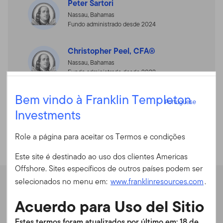
Peter Sartori
Nassau, Bahamas
Fundo administrado desde 2024
Christopher Peel, CFA®
Nassau, Bahamas
Fundo administrado desde 2022
Portuguese
Bem vindo à Franklin Templeton
Warren Pustam, CFA®
Portuguese
Nassau, Bahamas
Investments
Entrar
Fundo administrado desde 2020
Role a página para aceitar os Termos e condições
ID do usuário
Este site é destinado ao uso dos clientes Americas
Offshore. Sites específicos de outros países podem ser
Senha
selecionados no menu em:
www.franklinresources.com
.
Desempenho
Acuerdo para Uso del Sitio
É a primeira vez no nosso site?
Estes termos foram atualizados por último em: 18 de