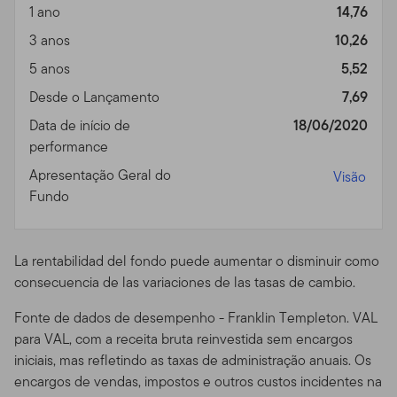
1 ano
14,76
recentes. Você não deve usar o site através de recursos
ou aparelhos que sejam programados para prover
3 anos
10,26
acesso de alta velocidade, automatizado e repetido, a
5 anos
5,52
menos que esses recursos sejam aprovados por nós.
Desde o Lançamento
7,69
Áreas Protegidas por Senha.
Acessos a áreas seguras
Data de início de
18/06/2020
ou protegidas por senha do Site são restringidos apenas
performance
a usuários autorizados. Você não pode obter ou tentar
Apresentação Geral do
obter acesso não autorizado a essas partes do Site, ou a
Visão
Fundo
qualquer outro material ou informação através de
quaisquer meios não intencionalmente disponibilizados
por nós para uso específico. Indivíduos não autorizados
tentando acessar, ou mesmo acessando estas áreas
La rentabilidad del fondo puede aumentar o disminuir como
podem estar sujeitos a processos civis ou criminais.
consecuencia de las variaciones de las tasas de cambio.
Prospectos dos Fundos,
Fonte de dados de desempenho - Franklin Templeton. VAL
para VAL, com a receita bruta reinvestida sem encargos
Performance, e Riscos de
iniciais, mas refletindo as taxas de administração anuais. Os
encargos de vendas, impostos e outros custos incidentes na
Investimento