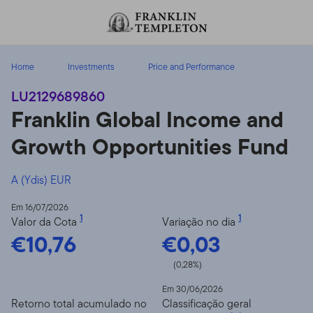
Ir para o índice
Home
Investments
Price and Performance
LU2129689860
Franklin Global Income and
Growth Opportunities Fund
A (Ydis) EUR
Em 16/07/2026
1
1
Valor da Cota
Variação no dia
€10,76
€0,03
(0,28%)
Em 30/06/2026
Retorno total acumulado no
Classificação geral