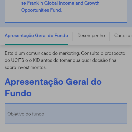
se Franklin Global Income and Growth
Opportunities Fund.
Franklin Global Income and Growth Opportunities Fund
- A (Ydis) EUR - LU2129689860
Apresentação Geral do Fundo
Desempenho
Carteira
Este é um comunicado de marketing. Consulte o prospecto
do UCITS e o KID antes de tomar qualquer decisão final
sobre investimentos.
Apresentação Geral do
Fundo
Objetivo do fundo