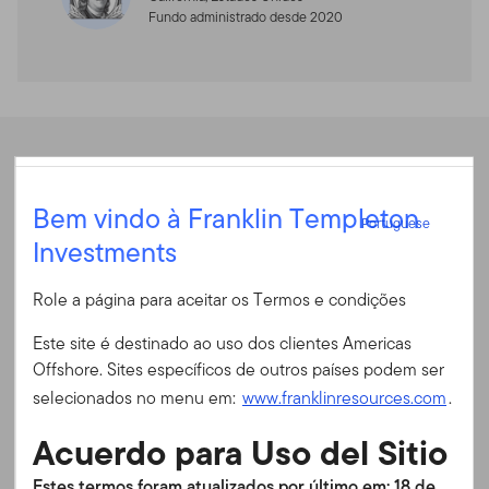
Fundo administrado desde 2020
Desempenho
Portuguese
Bem vindo à Franklin Templeton
Portuguese
Investments
Entrar
Rentabilidade anual
Role a página para aceitar os Termos e condições
ID do usuário
Rentabilidade anual
Este site é destinado ao uso dos clientes Americas
Offshore. Sites específicos de outros países podem ser
Rendibilidade Acumulada
Senha
selecionados no menu em:
www.franklinresources.com
.
Em 30/06/2026
Acuerdo para Uso del Sitio
Final do Mês
Final do Trimestre
É a primeira vez no nosso site?
Estes termos foram atualizados por último em: 18 de