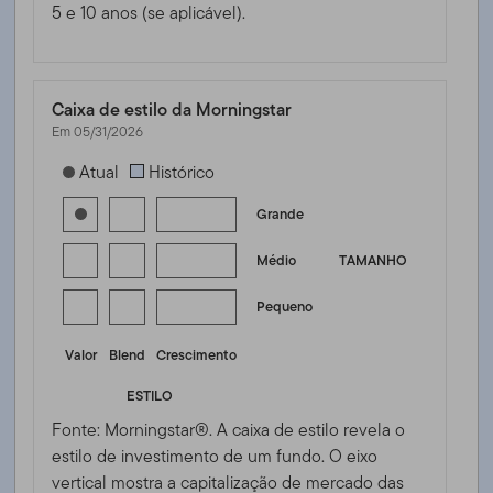
5 e 10 anos (se aplicável).
Caixa de estilo da Morningstar
Em 05/31/2026
[products.morningstar-stylebox-title-sr-equity]
Atual
Histórico
Grande
Médio
TAMANHO
Pequeno
Valor
Blend
Crescimento
ESTILO
Fonte: Morningstar®. A caixa de estilo revela o
estilo de investimento de um fundo. O eixo
vertical mostra a capitalização de mercado das