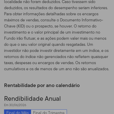
localidade não foram deduzidos. Caso tivessem sido
Disponibilidade de Prospectos.
Para mais informações
deduzidos, os resultados do desempenho seriam inferiores.
sobre qualquer um dos fundos oferecidos, por favor
Para obter informações detalhadas sobre os encargos
contate seu representante designado (consultor
máximos de vendas, consulte o Documento Informativo-
financeiro) e obtenha um prospecto, ou faça o
Chave (KID) ou o prospecto, se houver. O retorno do
download de um prospecto, que contém informações
investimento e o valor principal de um investimento no
importantes sobre os objetivos de cada fundo de
Fundo irão flutuar, e as ações podem valer mais ou menos
investimento, taxas de venda, despesas e
do que o seu valor original quando resgatadas. Um
considerações sobre risco. Você deve ler os prospectos
investidor não pode investir diretamente em um índice, e os
com cuidado antes de investir ou enviar dinheiro.
retornos do índice não gerenciados não refletem quaisquer
taxas, despesas ou encargos de vendas. Os retornos
Performance dos Fundos.
O retorno de investimento e
cumulativos e os de menos de um ano não são anualizados.
o valor principal dos fundos vai flutuar com as
condições de mercado, e você pode ter um ganho ou
perda quando você vender suas cotas. O valor das
Rentabilidade por ano calendário
cotas dos Fundos e a renda acumulada nas cotas, se
existir, pode subir ou cair.
Performance anterior não
Rendibilidade Anual
garante resultados futuros.
Fundos e outros produtos
Em 30/06/2026
de investimento não são depósitos ou obrigações
Final do Mês
Final do Trimestre