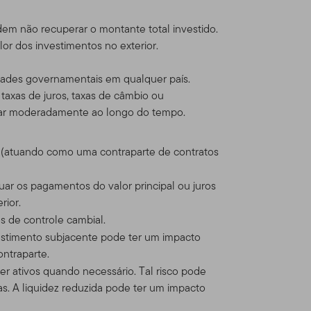
cia com produtos e serviços
em não recuperar o montante total investido.
r dos investimentos no exterior.
ça para venda um título,
l solicitação, oferta,
idades governamentais em qualquer país.
 DÚVIDA sobre qualquer
 taxas de juros, taxas de câmbio ou
te de banco ou consultor
lar moderadamente ao longo do tempo.
os (atuando como uma contraparte de contratos
 Online
uar os pagamentos do valor principal ou juros
tenhamos formalmente
rior.
s de controle cambial.
estimento subjacente pode ter um impacto
ntos nos produtos Franklin
ontraparte.
utos Franklin Templeton
r ativos quando necessário. Tal risco pode
ados Unidos, o faz por seu
s. A liquidez reduzida pode ter um impacto