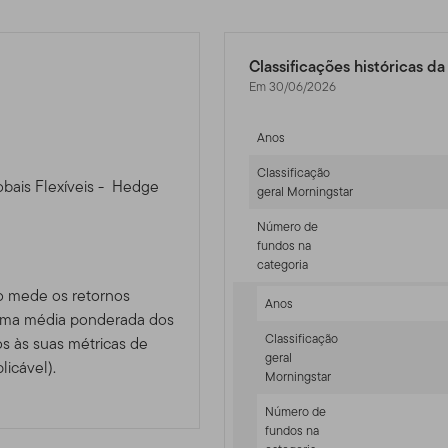
Classificações históricas d
Em 30/06/2026
Anos
Classificação
obais Flexíveis - Hedge
geral Morningstar
Número de
fundos na
categoria
o mede os retornos
Anos
 uma média ponderada dos
Classificação
 às suas métricas de
geral
licável).
Morningstar
Número de
fundos na