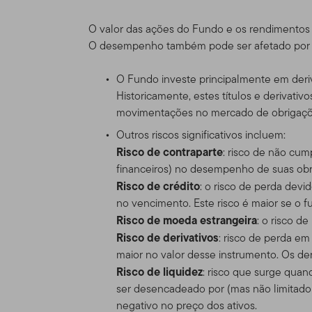
americano, por favor visit
legalmente disponíveis no
O valor das ações do Fundo e os rendimentos 
O desempenho também pode ser afetado por flu
Nada neste Site deve ser 
ou qualquer outro produto 
O Fundo investe principalmente em deriv
compra ou venda seja cons
Historicamente, estes títulos e derivativ
uma das restrições de vend
movimentações no mercado de obrigaçõe
particular.
Outros riscos significativos incluem:
Risco de contraparte
: risco de não cum
Uso Autoriza
financeiros) no desempenho de suas obrig
Risco de crédito
: o risco de perda devi
Uso pessoal.
Esse Site ex
no vencimento. Este risco é maior se o fu
acordado condições difere
Risco de moeda estrangeira
: o risco d
Risco de derivativos
: risco de perda e
Esse site é dirigido a cer
maior no valor desse instrumento. Os deri
Templeton, e que morem fo
Risco de liquidez
: risco que surge qua
que residam fora dos EUA. 
ser desencadeado por (mas não limitado
próprio risco e iniciativa,
negativo no preço dos ativos.