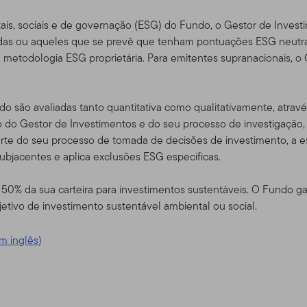
 acrescentados serem postados, estará pressuposto que concor
is, sociais e de governação (ESG) do Fundo, o Gestor de Inves
das ou aqueles que se prevê que tenham pontuações ESG neutra
dade do Site
 metodologia ESG proprietária. Para emitentes supranacionais, o G
m serviço, e para fins exclusivamente de informação, pela Templ
ou "Nós") – não é mantido pelos Fundos da Franklin. A Franklin Re
ndo são avaliadas tanto quantitativa como qualitativamente, atrav
imento global que opera como Franklin Templeton Investments. A
 do Gestor de Investimentos e do seu processo de investigação
pleton, a Franklin Templeton Investments provê investimento no
rte do seu processo de tomada de decisões de investimento, a e
bem como serviços do tipo Franklin, Templeton and Franklin Mutu
 subjacentes e aplica exclusões ESG específicas.
contas de serviço de gerenciamento separadas.
50% da sua carteira para investimentos sustentáveis. O Fundo ga
para certos negociadores quali
etivo de investimento sustentável ambiental ou social.
 consultores e investidores
m inglês)
rtos sub-distribuidores autorizados que tenham clientes que resi
s produtos da Franklin Templeton, bem como investidores dos pr
dam fora dos EUA, e também certos consultores profissionais qu
tinado a investidores residentes nos Estados Unidos.
Se você f