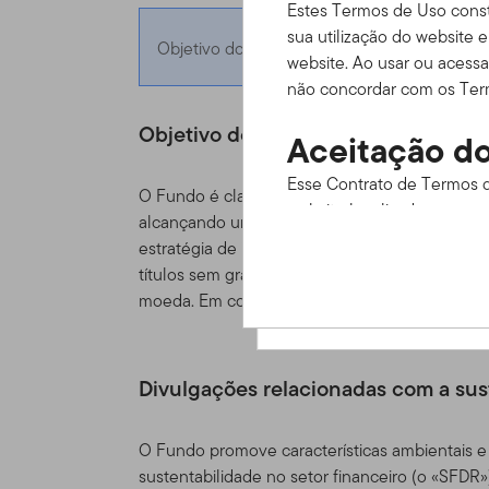
Estes Termos de Uso const
sua utilização do website 
Objetivo do fundo
website. Ao usar ou acessa
não concordar com os Term
Objetivo do fundo
Aceitação do
Esse Contrato de Termos d
O Fundo é classificado como o Artigo 8º do Re
website localizado em www
alcançando um aumento no valor dos seus in
informações disponíveis at
estratégia de investimento de gestão ativa e i
os termos de uso cuidado
títulos sem grau de investimento) emitidos p
em estar legalmente vincu
moeda. Em condições normais de mercado, o F
Estes Termos de Uso funci
ou acordo de cliente ou d
Divulgações relacionadas com a sus
serviços, informação e con
nós) que estejam disponív
data do acesso ao Site fei
O Fundo promove características ambientais e 
momento, sem aviso prévio
sustentabilidade no setor financeiro (o «SFDR