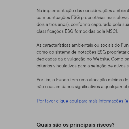
depois dos Termos de Uso
conforme corrigido.
Na implementação das considerações ambienta
com pontuações ESG proprietárias mais eleva
Responsabili
dois a três anos), conforme capturado pela sua
classificações ESG fornecidas pela MSCI.
Esse Site é provido como u
Distributors, Ltd. ("TGAL" 
As características ambientais ou sociais do Fu
uma organização de invest
como do sistema de notações ESG proprietário
entidades da Franklin Tem
dedicadas da divulgação no Website. Como pa
globalmente a acionistas, 
critérios vinculativos para a seleção de ativos
institucionais, bem como 
Por fim, o Fundo tem uma alocação mínima de 
Informações 
não causam danos significativos a qualquer obj
autorizados,
Por favor clique aqui para mais informações (e
Este site é destinado a ce
e tenham investimentos no
Templeton que também resi
Quais são os principais riscos?
não é de forma alguma des