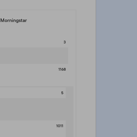
a Morningstar
3
1168
5
1011