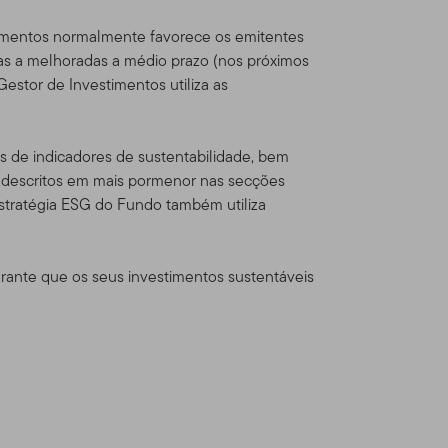
dou com os Termos de Uso,
timentos normalmente favorece os emitentes
s a melhoradas a médio prazo (nos próximos
estor de Investimentos utiliza as
eton Global Advisors
sources, Inc. [NYSE: BEN] é
és de indicadores de sustentabilidade, bem
través de várias
, descritos em mais pormenor nas secções
s Estados Unidos e
stratégia ESG do Fundo também utiliza
al Series Funds e contas
rante que os seus investimentos sustentáveis
ficados e
dam fora dos Estados Unidos
odutos Franklin
alificados.
Este website
or um investidor norte-