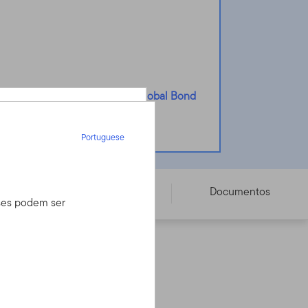
ar-se Templeton Sustainable Global Bond
Portuguese
Portuguese
dendos
Preço
Documentos
íses podem ser
 seu assessor
iro, mas tem uma
inal sobre investimentos.
o através do Serviço
rmações.
ore