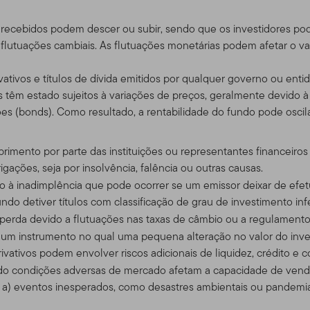
e nosso outro website,
www.franklintempleton.com
, para assistên
s EUA.
recebidos podem descer ou subir, sendo que os investidores pod
tuações cambiais. As flutuações monetárias podem afetar o valo
considerado como uma solicitação para que se compra ou se ofere
ou serviço, para qualquer pessoa em qualquer jurisdição em que ta
ativos e títulos de dívida emitidos por qualquer governo ou ent
iderada ilegal pelas leis de tal jurisdição. SE VOCÊ ESTIVER EM
os têm estado sujeitos à variações de preços, geralmente devido à
a, por favor consulte o seu corretor, advogado, contador, geren
s (bonds). Como resultado, a rentabilidade do fundo pode osci
primento por parte das instituições ou representantes financeir
do, Usuários e Conta de Acesso
ações, seja por insolvência, falência ou outras causas.
do à inadimplência que pode ocorrer se um emissor deixar de efet
iste apenas para seu uso pessoal e não comercial, a menos que 
ndo detiver títulos com classificação de grau de investimento infe
ntes.
e perda devido a flutuações nas taxas de câmbio ou a regulamento
m um instrumento no qual uma pequena alteração no valor do inv
tos negociadores qualificados que possuem clientes com investime
vativos podem envolver riscos adicionais de liquidez, crédito e c
ra dos Estados Unidos. Também dirigido a investidores dos prod
ndo condições adversas de mercado afetam a capacidade de vende
Se você escolher acessar esse site de lugares de dentro dos Est
 a) eventos inesperados, como desastres ambientais ou pandemia
 e é responsável pelo cumprimento de todas as leis aplicáveis.