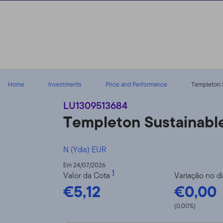
Ir para o índice
Home
Investments
Price and Performance
Templeton S
LU1309513684
Templeton Sustainabl
N (Ydis) EUR
Em 24/07/2026
1
Valor da Cota
Variação no d
€5,12
€0,00
(0,00%)