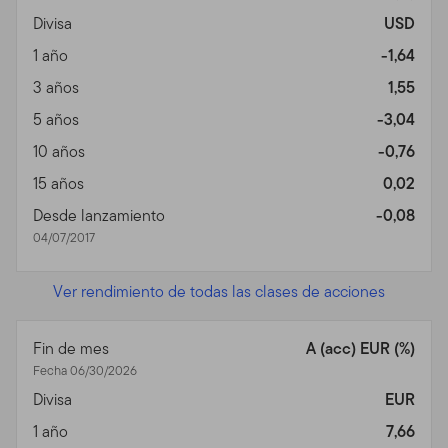
Templeton (en adelante "Fondo(s)"). Franklin
Divisa
USD
Resources, Inc. [NYSE: BEN] es una organización global
de inversiones operando como Franklin Templeton
1 año
-1,64
Investments. A través de varias entidades, Franklin
3 años
1,55
Templeton Investments provee servicios de inversión,
5 años
-3,04
de accionista y de distribución tanto globales como en
Estados Unidos a los Fondos Franklin, Templeton y
10 años
-0,76
Franklin Mutual Series y a cuentas institucionales, al
15 años
0,02
igual que servicios de cuentas internacionales
Desde lanzamiento
-0,08
separadas.
04/07/2017
Información para ciertos
Ver rendimiento de todas las clases de acciones
corredores calificados,
asesores profesionales e
Fin de mes
A (acc) EUR (%)
inversionistas
Fecha 06/30/2026
Divisa
EUR
Este sitio está dirigido a ciertos sub distribuidores
1 año
7,66
calificados que tienen clientes que residen fuera de los