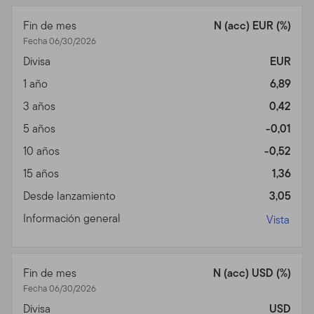
cualquier otro material o información protegido, a través
Fin de mes
N (acc) EUR (%)
de medios que no están provistos por otros con ese
Fecha 06/30/2026
objetivo para su uso específico. Los individuos que
Divisa
EUR
intenten acceder sin autorización a estas áreas pueden
quedar sujetos a un proceso criminal y/o civil.
1 año
6,89
3 años
0,42
Prospectos, Desempeño y
5 años
-0,01
Riesgos de Inversión de
10 años
-0,52
los Fondos
15 años
1,36
Prospecto.
Para más información sobre cualquiera de
Desde lanzamiento
3,05
nuestros fondos ofrecidos, favor contactar a su
Información general
Vista
representante registrado (asesor financiero) y obtenga
un prospecto o baje un prospecto que contiene
información importante sobre los objetivos de inversión
Fin de mes
N (acc) USD (%)
de los fondos, cargos por ventas, gastos y
Fecha 06/30/2026
consideraciones sobre el riesgo involucrado. Debe leer
Divisa
USD
el prospecto cuidadosamente antes de invertir o enviar