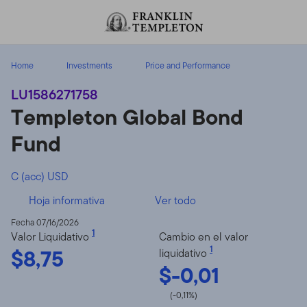
Volver al contenido
Home
Investments
Price and Performance
LU1586271758
Templeton Global Bond
Fund
C (acc) USD
Hoja informativa
Ver todo
Fecha 07/16/2026
1
Valor Liquidativo
Cambio en el valor
$8,75
1
liquidativo
$-0,01
(-0,11%)