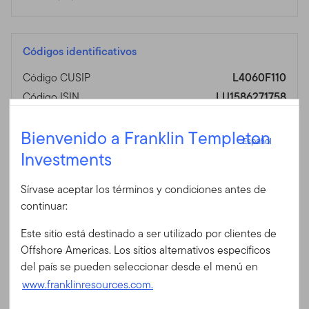
Códigos identificativos
Código CUSIP
L4060F110
Código ISIN
LU1586271758
Código Bloomberg
FTGBCAU LX
Español
Bienvenido a Franklin Templeton
Código SEDOL
BD5P6V3
Español
Investments
Código Fondo
1976
Iniciar sesión
Sírvase aceptar los términos y condiciones antes de
ID de usuario
continuar:
Gestor del fondo
Este sitio está destinado a ser utilizado por clientes de
Contraseña
Offshore Americas. Los sitios alternativos específicos
Michael Hasenstab, Ph.D
del país se pueden seleccionar desde el menú en
California, Estados Unidos
www.franklinresources.com.
Gestiona el fondo desde 2002
¿Es Ud. nuevo en nuestro sitio?